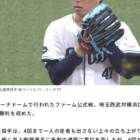
遙希投手 ©パーソル パ・リーグTV
ーナドームで行われたファーム公式戦、埼玉西武対横浜D
が勝利を収めた。
希
投手は、4回まで一人の走者も出さない上々の立ち上がり
、続く井上絢登選手に先制の適時二塁打を許したが、6回