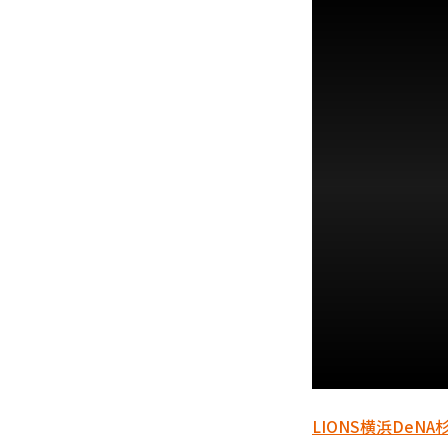
LIONS
横浜DeNA