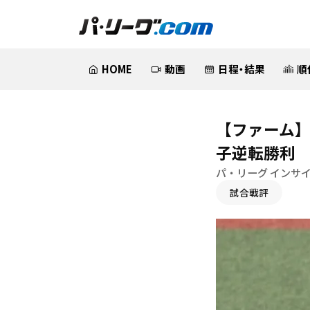
HOME
動画
日程・結果
順
【ファーム】
子逆転勝利
パ・リーグ インサ
試合戦評