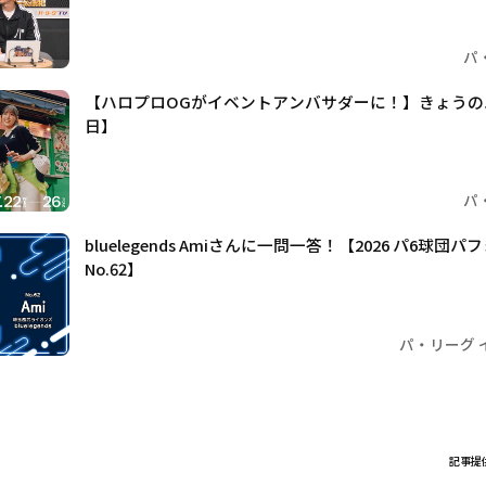
パ
【ハロプロOGがイベントアンバサダーに！】きょうのパ
日】
パ
bluelegends Amiさんに一問一答！【2026 パ6球
No.62】
パ・リーグ 
記事提