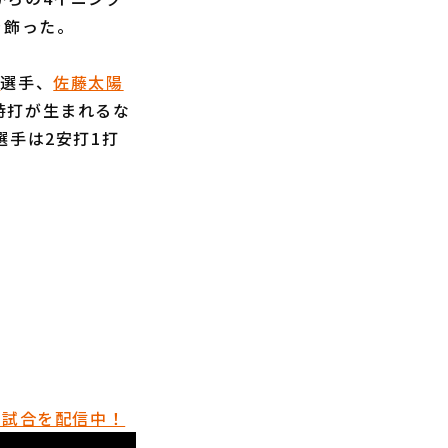
を飾った。
哉
選手、
佐藤太陽
時打が生まれるな
選手は2安打1打
催試合を配信中！