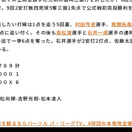
。9回2安打無四死球5奪三振1失点で公式戦初完投勝利
したい打線は1点を追う5回裏、
村田怜音
選手、
蛭間拓
同点に追い付く。その後も
高松渡
選手と
石井一成
選手の適
巡で一挙6点を奪った。石井選手が2安打2打点、佐藤太
いる。
８９ 計
０００ １
００Ｘ ６
若松尚輝-吉野光樹-松本凌人
を観るならパーソル パ・リーグTV。6球団の本拠地主