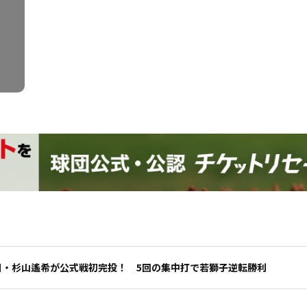
目・杉山遙希が公式戦初完投！ 5回の集中打で若獅子逆転勝利