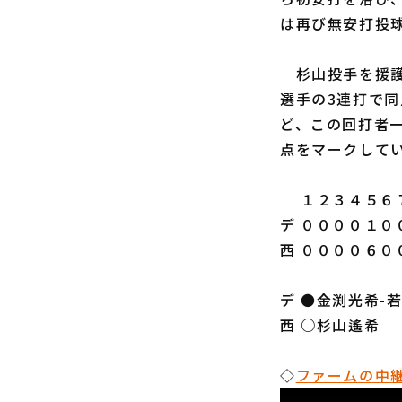
は再び無安打投球
杉山投手を援護
選手の3連打で
ど、この回打者一
点をマークして
１２３４５６７
デ ００００１０
西 ００００６０
デ ●金渕光希-
西 ○杉山遙希
◇
ファームの中継