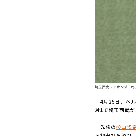
埼玉西武ライオンズ・杉山
4月25日、ベル
対1で埼玉西武
先発の
杉山遙
ら初安打を浴び