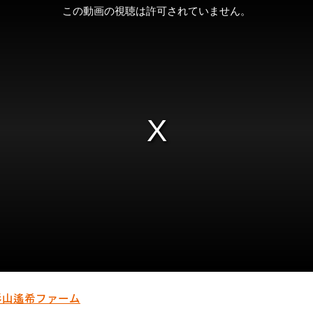
杉山遙希
ファーム