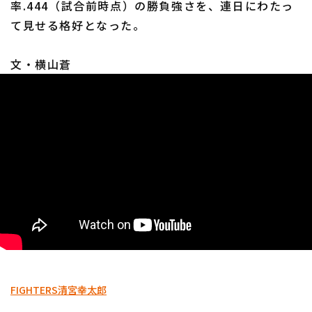
率.444（試合前時点）の勝負強さを、連日にわたっ
て見せる格好となった。
文・横山蒼
利用規約
プライバシーポリシー
運営会社
（別ウィンドウで開く）
よくある質問
特定商取引法の表示
アルバイト募集
（別ウィンドウで開く
FIGHTERS
清宮幸太郎