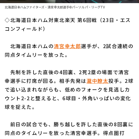
ファーム東地区
選手名鑑トップ
北海道日本ハムファイターズ・清宮幸太郎選手©パーソル パ・リーグTV
ニュース
ファーム中地区
◇北海道日本ハム対東北楽天 第6回戦（23日・エス
北海道日本ハムファイターズ
ファーム西地区
コンフィールド）
東北楽天ゴールデンイーグルス
交流戦
北海道日本ハムの
清宮幸太郎
選手が、2試合連続の
埼玉西武ライオンズ
設定
同点タイムリーを放った。
千葉ロッテマリーンズ
先制を許した直後の4回裏、2死2塁の場面で清宮
オリックス・バファローズ
幸選手に打席が回る。相手先発は
瀧中瞭太
投手。2球
福岡ソフトバンクホークス
で追い込まれながらも、低めのフォークを見逃しカ
ウント2-2と整えると、6球目・外角いっぱいの変化
球を捉えた。
前日の試合でも、勝ち越しを許した直後の8回裏に
同点のタイムリーを放った清宮幸選手。得点圏打