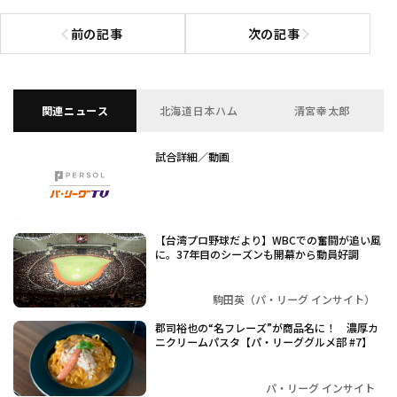
前の記事
次の記事
前の記事へ
次の記事へ
関連ニュース
北海道日本ハム
清宮幸太郎
試合詳細／動画
【台湾プロ野球だより】WBCでの奮闘が追い風
に。37年目のシーズンも開幕から動員好調
駒田英（パ・リーグ インサイト）
郡司裕也の“名フレーズ”が商品名に！ 濃厚カ
ニクリームパスタ【パ・リーググルメ部 #7】
パ・リーグ インサイト