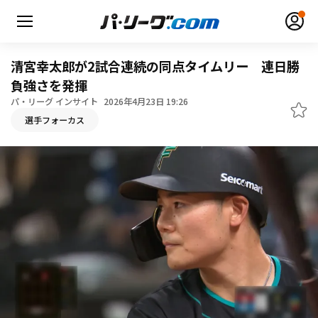
清宮幸太郎が2試合連続の同点タイムリー 連日勝
負強さを発揮
パ・リーグ インサイト
2026年4月23日 19:26
無料アカウント登録
ログイン
選手フォーカス
HOME
動画
日程・結果
順位表･成績
1軍公式戦
選手名鑑