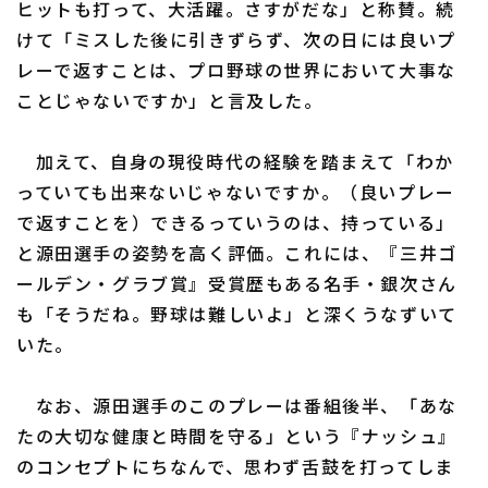
ヒットも打って、大活躍。さすがだな」と称賛。続
けて「ミスした後に引きずらず、次の日には良いプ
レーで返すことは、プロ野球の世界において大事な
ことじゃないですか」と言及した。
利用規約
プライバシーポリシー
加えて、自身の現役時代の経験を踏まえて「わか
っていても出来ないじゃないですか。（良いプレー
運営会社
（別ウィンドウで開く）
よくある質問
で返すことを）できるっていうのは、持っている」
特定商取引法の表示
アルバイト募集
（別ウィンドウで開く
と源田選手の姿勢を高く評価。これには、『三井ゴ
ールデン・グラブ賞』受賞歴もある名手・銀次さん
も「そうだね。野球は難しいよ」と深くうなずいて
いた。
なお、源田選手のこのプレーは番組後半、「あな
たの大切な健康と時間を守る」という『ナッシュ』
のコンセプトにちなんで、思わず舌鼓を打ってしま