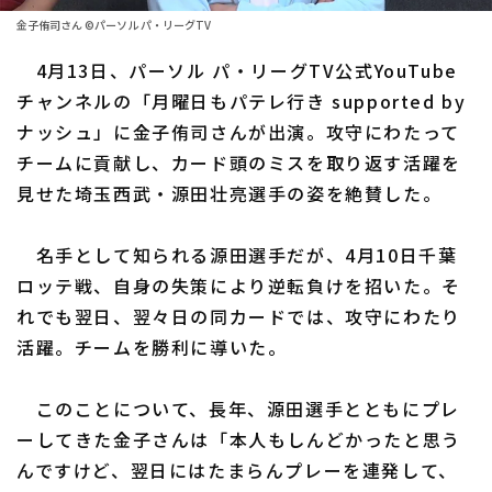
ファーム東地区
選手名鑑トップ
金子侑司さん ©パーソル パ・リーグTV
ニュース
ファーム中地区
4月13日、パーソル パ・リーグTV公式YouTube
北海道日本ハムファイターズ
ファーム西地区
チャンネルの「月曜日もパテレ行き supported by
東北楽天ゴールデンイーグルス
ナッシュ」に金子侑司さんが出演。攻守にわたって
交流戦
チームに貢献し、カード頭のミスを取り返す活躍を
埼玉西武ライオンズ
設定
見せた埼玉西武・源田壮亮選手の姿を絶賛した。
千葉ロッテマリーンズ
名手として知られる源田選手だが、4月10日千葉
オリックス・バファローズ
ロッテ戦、自身の失策により逆転負けを招いた。そ
福岡ソフトバンクホークス
れでも翌日、翌々日の同カードでは、攻守にわたり
活躍。チームを勝利に導いた。
このことについて、長年、源田選手とともにプレ
ーしてきた金子さんは「本人もしんどかったと思う
んですけど、翌日にはたまらんプレーを連発して、