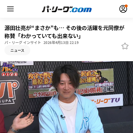
源田壮亮が“まさか”も… その後の活躍を元同僚が
称賛「わかっていても出来ない」
パ・リーグ インサイト
2026年4月13日 22:19
無料アカウント登録
ログイン
ニュース
HOME
動画
日程・結果
順位表･成績
1軍公式戦
選手名鑑