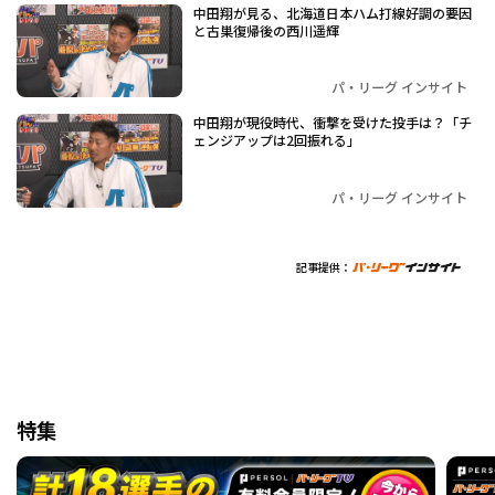
中田翔が見る、北海道日本ハム打線好調の要因
と古巣復帰後の西川遥輝
パ・リーグ インサイト
中田翔が現役時代、衝撃を受けた投手は？「チ
ェンジアップは2回振れる」
パ・リーグ インサイト
記事提供：
特集