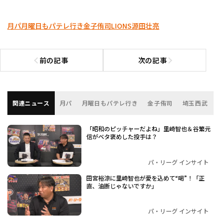
月パ
月曜日もパテレ行き
金子侑司
LIONS
源田壮亮
前の記事
次の記事
前の記事へ
次の記事へ
関連ニュース
月パ
月曜日もパテレ行き
金子侑司
埼玉西武
「昭和のピッチャーだよね」里崎智也＆谷繁元
信がベタ褒めした投手は？
パ・リーグ インサイト
田宮裕涼に里崎智也が愛を込めて“喝”！「正
直、油断じゃないですか」
パ・リーグ インサイト