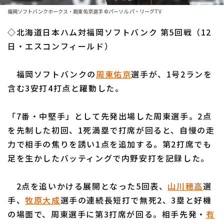
ファーム東地区
選手名鑑トップ
福岡ソフトバンクホークス・周東佑京選手 ©パーソル パ・リーグTV
ニュース
ファーム中地区
◇北海道日本ハム対福岡ソフトバンク 第5回戦（12
北海道日本ハムファイターズ
ファーム西地区
日・エスコンフィールド）
東北楽天ゴールデンイーグルス
交流戦
福岡ソフトバンクの
周東佑京
選手が、1号2ランを
埼玉西武ライオンズ
設定
含む3安打4打点と躍動した。
千葉ロッテマリーンズ
「7番・中堅手」として先発出場した周東選手。2点
オリックス・バファローズ
を先制した初回、1死満塁で打席が回ると、自慢の走
福岡ソフトバンクホークス
力で相手の焦りを誘い1点を追加する。第2打席でも
足を生かしたバッティングで内野安打を記録した。
2点を追いかける展開となった5回表、
山川穂高
選
手、
牧原大成
選手の連続長短打で無死2、3塁と好機
の場面で、周東選手に第3打席が回る。相手先発・
有