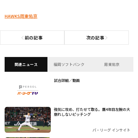
HAWKS
周東佑京
前の記事
次の記事
前の記事へ
次の記事へ
関連ニュース
福岡ソフトバンク
周東佑京
試合詳細／動画
強気に攻め、打たせて取る。鷹4年目左腕の大
崩れしないピッチング
パ・リーグ インサイト