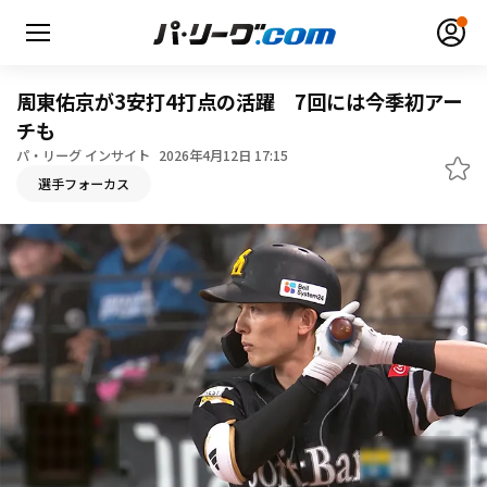
周東佑京が3安打4打点の活躍 7回には今季初アー
チも
パ・リーグ インサイト
2026年4月12日 17:15
無料アカウント登録
ログイン
選手フォーカス
HOME
動画
日程・結果
順位表･成績
1軍公式戦
選手名鑑