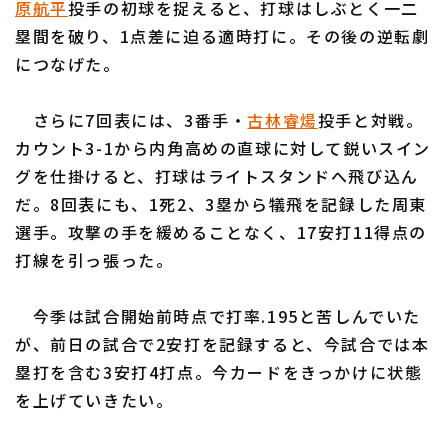
原航平
投手の初球を捉えると、打球はしぶとく一二
塁間を破り、1点差に迫る適時打に。その後の逆転劇
につなげた。
さらに7回表には、3番手・
古林睿煬
投手と対戦。
利用規約
プライバシーポリシー
カウント3-1から内角高めの直球に対して鋭いスイン
グを仕掛けると、打球はライトスタンドへ飛び込ん
運営会社
（別ウィンドウで開く）
よくある質問
だ。8回表にも、1死2、3塁から犠飛を記録した周東
特定商取引法の表示
アルバイト募集
（別ウィンドウで開く
選手。攻撃の手を緩めることなく、17安打11得点の
打線を引っ張った。
今季は試合開始前時点で打率.195と苦しんでいた
が、前日の試合で2安打を記録すると、今試合では本
塁打を含む3安打4打点。今カードをきっかけに状態
を上げていきたい。