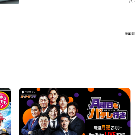
パ
記事提