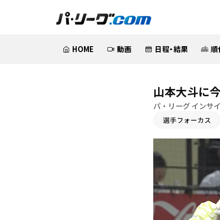
HOME
動画
日程・結果
順
山本大斗に
パ・リーグ インサ
選手フォーカス