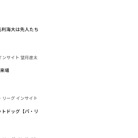
毛利海大は先人たち
インサイト 望月遼太
が来場
・リーグ インサイト
ットドッグ【パ・リ