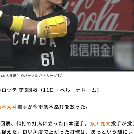
本大斗選手 ©パーソル パ・リーグTV
ロッテ 第5回戦（11日・ベルーナドーム）
山本大斗
選手が今季初本塁打を放った。
8回表、代打で打席に立った山本選手。
糸川亮太
投手が投
に捉えた。良い角度で上がった打球は、あっという間にレ