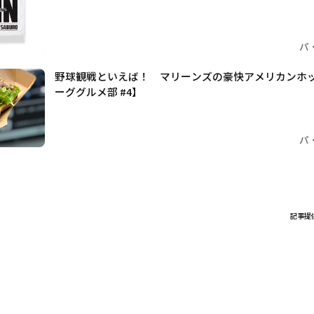
パ
野球観戦といえば！ マリーンズの豪快アメリカンホ
ーググルメ部 #4】
パ
記事提