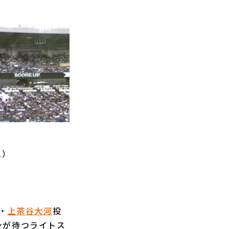
ム）
・
上茶谷大河
投
ンが待つライトス