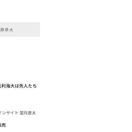
藤原恭大
毛利海大は先人たち
インサイト 望月遼太
販売