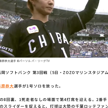
原恭大選手 ©パーソル パ・リーグTV
岡ソフトバンク 第3回戦（5日・ZOZOマリンスタジア
藤原恭大
選手が1号ソロを放った。
の8回裏、1死走者なしの場面で第4打席を迎える。2番手
目のスライダーを捉えると、打球は大勢の千葉ロッテファ