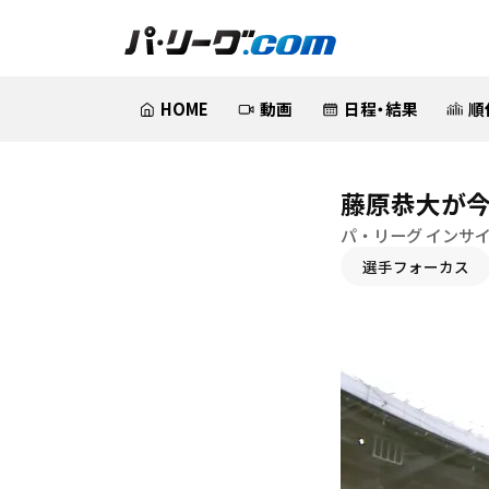
HOME
動画
日程・結果
順
藤原恭大が今
パ・リーグ インサ
選手フォーカス