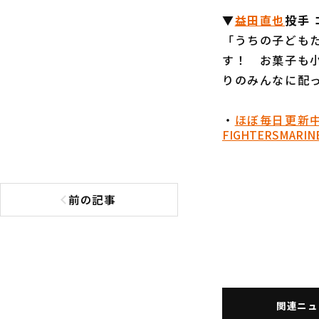
▼
益田直也
投手
「うちの子ども
す！ お菓子も
りのみんなに配
・
ほぼ毎日更新
FIGHTERS
MARIN
前の記事
前の記事へ
関連ニュ