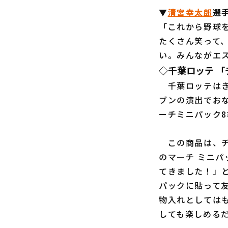
▼
清宮幸太郎
選
「これから野球
たくさん笑って
い。みんながエ
◇千葉ロッテ 「
千葉ロッテはき
ブンの演出でお
ーチミニパック8
この商品は、チ
のマーチ ミニ
てきました！」
パックに貼って
物入れとしては
しても楽しめる