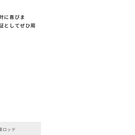
対に喜びま
証としてぜひ周
葉ロッテ