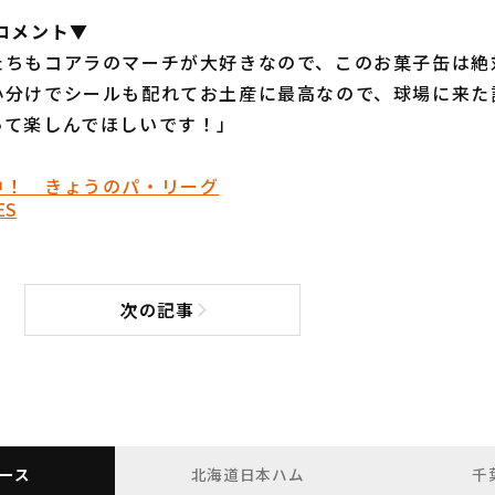
 コメント▼
たちもコアラのマーチが大好きなので、このお菓子缶は絶
小分けでシールも配れてお土産に最高なので、球場に来た
って楽しんでほしいです！」
中！ きょうのパ・リーグ
ES
次の記事
次の記事へ
ース
北海道日本ハム
千