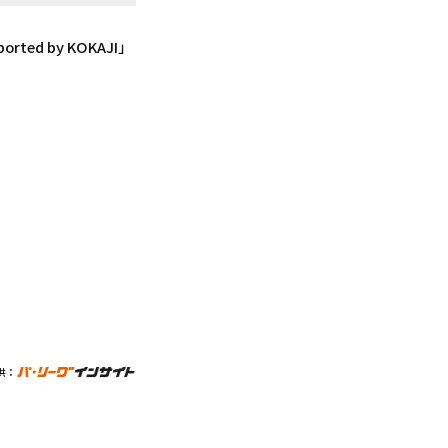
ed by KOKAJI」
供：