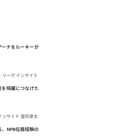
アーチをルーキーが
・リーグ インサイト
擢を飛躍につなげた
インサイト 望月遼太
、NPB在籍経験の