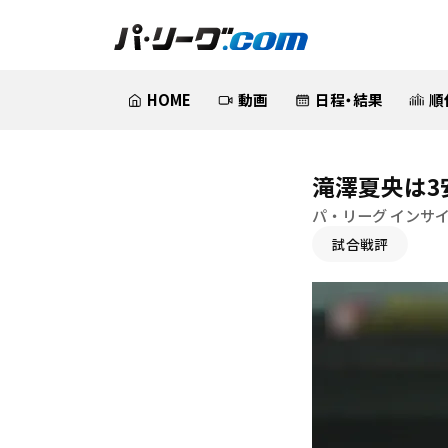
HOME
動画
日程・結果
順
滝澤夏央は3
パ・リーグ インサ
試合戦評