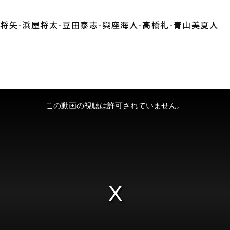
田将矢-浜屋将太-豆田泰志-與座海人-高橋礼-青山美夏人