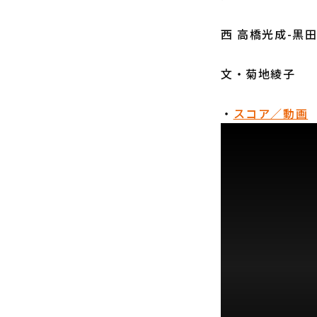
西 高橋光成-黒
文・菊地綾子
・
スコア／動画