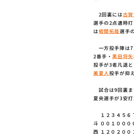
2回裏には
古賀
選手の2点適時打
は
蛭間拓哉
選手
一方投手陣は7
2番手・
黒田将矢
投手が3者凡退と
美夏人
投手が抑
試合は9回裏ま
夏央選手が3安打
１２３４５６７
斗 ００１０００
西 １２０２００