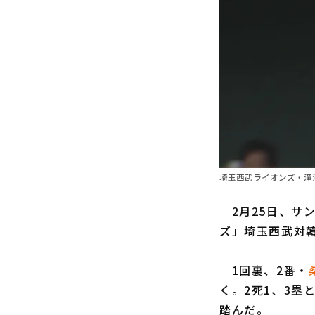
埼玉西武ライオンズ・滝澤
2月25日、サン
ズ」埼玉西武対
1回裏、2番・
く。2死1、3
踏んだ。