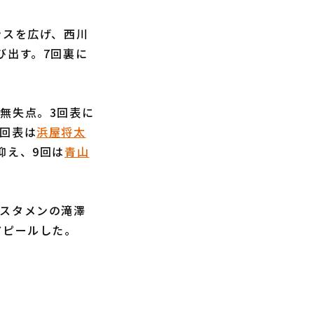
ンスを広げ、西川
び出す。7回裏に
無失点。3回表に
4回表は
浜屋将太
抑え、9回は
青山
スタメンの滝澤
アピールした。