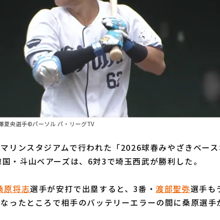
夏央選手©パーソル パ・リーグTV
マリンスタジアムで行われた「2026球春みやざきベー
韓国・斗山ベアーズは、6対3で埼玉西武が勝利した。
桑原将志
選手が安打で出塁すると、3番・
渡部聖弥
選手も
塁となったところで相手のバッテリーエラーの間に桑原選手