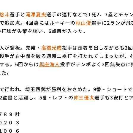
悠斗
選手と
滝澤夏央
選手の連打などで1死2、3塁とチャ
で追加点。4回裏にはルーキーの
秋山俊
選手に2ランが飛
の打球が失策を誘い、6点目が入った。
人が登板。先発・
高橋光成
投手は走者を出しながらも2回
投手が右中間を破る適時二塁打を打たれてしまったが、
する。6回からは
與座海人
投手がテンポよく2回無失点に
えた。
で行われ、埼玉西武が勝利をおさめた。9番・ショートで
2盗塁と活躍し、5番・レフトの
仲三優太
選手も3安打と
８９ 計
０２０ ３
１００ ６