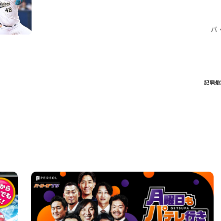
パ
記事提