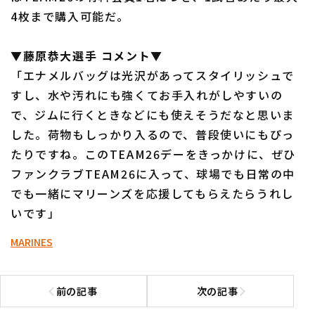
4枚まで購入可能だ。
▼藤原恭大選手 コメント▼
「エナメルバッグは光沢があってスタイリッシュで
すし、水や汚れにも強くてお手入れがしやすいの
利用規約
プライバシーポリシー
で、ジムに行くときなどにも使えそうだなと思いま
した。荷物もしっかり入るので、普段使いにもぴっ
運営会社
（別ウィンドウで開く）
よくある質問
たりですね。このTEAM26デーをきっかけに、ぜひ
特定商取引法の表示
アルバイト募集
（別ウィンドウで開く
ファンクラブTEAM26に入って、球場でも日常の中
でも一緒にマリーンズを応援してもらえたらうれし
いです」
MARINES
前の記事
次の記事
前の記事へ
次の記事へ