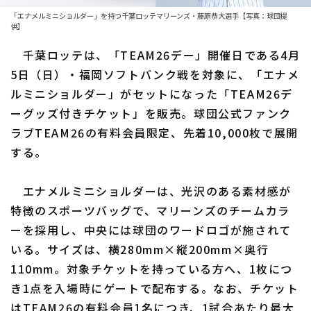
「エナメルミニショルダー」を持つ千葉ロッテマリーンズ・藤原恭大選手【写真：球団提
ファーム東地区
選手名鑑トップ
供】
ニュース
ファーム中地区
千葉ロッテは、「TEAM26デー」開催日である4月
北海道日本ハムファイターズ
5日（日）・福岡ソフトバンク戦を対象に、「エナメ
ファーム西地区
東北楽天ゴールデンイーグルス
ルミニショルダー」がセットになった「TEAM26デ
交流戦
ーグッズ付きチケット」を販売。球団公式ファンク
埼玉西武ライオンズ
ラブTEAM26の有料会員限定、先着10,000枚で展開
設定
千葉ロッテマリーンズ
する。
オリックス・バファローズ
エナメルミニショルダーは、光沢のある素材感が
特徴のスポーツバッグで、マリーンズのチームカラ
福岡ソフトバンクホークス
ーを採用し、中央には球団のワードロゴが施されて
いる。サイズは、横280mm×縦200mm×奥行
110mm。対象チケットを持っている方へ、1枚につ
き1点を入場時にゲートで配布する。なお、チケット
はTEAM26の有料会員1名につき、1試合あたり最大