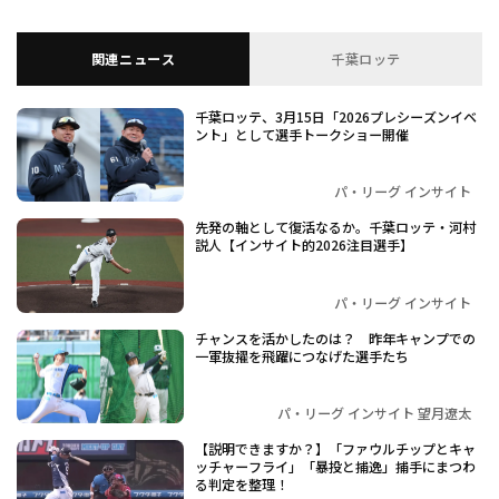
関連ニュース
千葉ロッテ
千葉ロッテ、3月15日「2026プレシーズンイベ
ント」として選手トークショー開催
パ・リーグ インサイト
先発の軸として復活なるか。千葉ロッテ・河村
説人【インサイト的2026注目選手】
パ・リーグ インサイト
チャンスを活かしたのは？ 昨年キャンプでの
一軍抜擢を飛躍につなげた選手たち
パ・リーグ インサイト 望月遼太
【説明できますか？】「ファウルチップとキャ
ッチャーフライ」「暴投と捕逸」捕手にまつわ
る判定を整理！