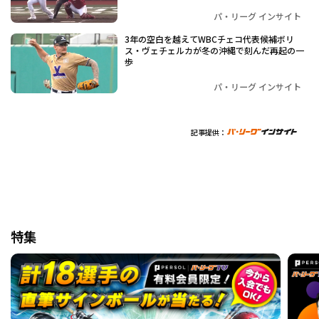
パ・リーグ インサイト
3年の空白を越えて――WBCチェコ代表候補ボリ
ス・ヴェチェルカが冬の沖縄で刻んだ再起の一
歩
パ・リーグ インサイト
記事提供：
特集