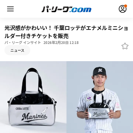
光沢感がかわいい！ 千葉ロッテがエナメルミニショ
ルダー付きチケットを販売
パ・リーグ インサイト
2026年2月20日 12:18
ニュース
無料アカウント登録
ログイン
HOME
動画
日程・結果
順位表･成績
1軍公式戦
選手名鑑