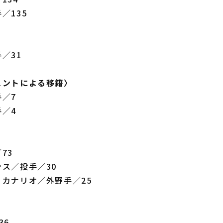
／135
〉
／31
ェントによる移籍〉
／7
／4
73
ス／投手／30
カナリオ／外野手／25
36