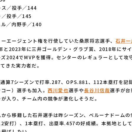
ス／投手／144
／投手／145
ル／内野手／140
ーエージェント権を行使していた桑原将志選手、
石井一
7年と2023年に三井ゴールデン・グラブ賞、2018年にサ
ーズ2024でMVPを獲得。センターのレギュラーとして攻
ってきた実力者だ。
通算7シーズンで打率.287、OPS.881、112本塁打を
ンコー）選手も加入。
西川愛也
選手や
長谷川信哉
選手が台
ーが入り、チーム内の競争が激化しそうだ。
から移籍した石井選手は昨シーズン、ベルーナドームの
打数12安打）、1本塁打、出塁率.457の好成績。本拠地と
を飛ばしたい。