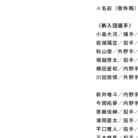
※名前（敬称略
〈新入団選手〉
小島大河／捕手／
岩城颯空／投手／
秋山俊／外野手／
堀越啓太／投手／
横田蒼和／内野手
川田悠慎／外野手
新井唯斗／内野手
今岡拓夢／内野手
斎藤佳紳／投手／
濱岡蒼太／投手／
平口寛人／投手／
正木悠馬／投手／