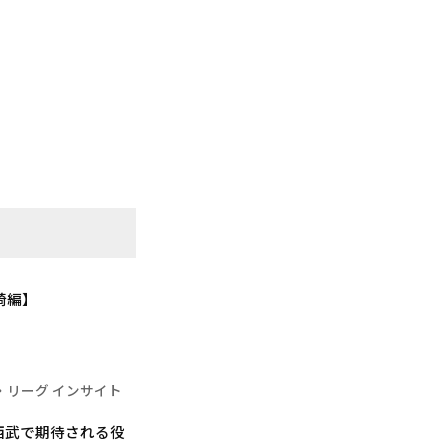
崎編】
・リーグ インサイト
西武で期待される役