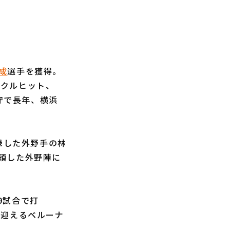
成
選手を獲得。
イクルヒット、
守で長年、横浜
記録した外野手の林
頭した外野陣に
9試合で打
して迎えるベルーナ