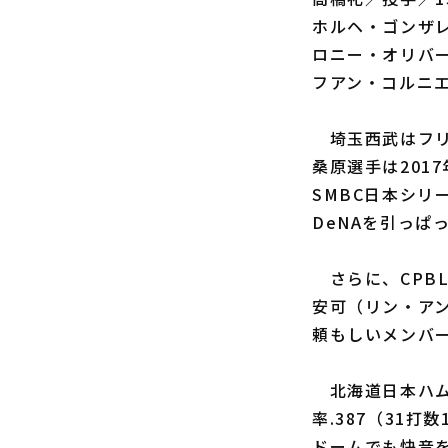
ホルヘ・ゴンザレ
ロニー・オリバー
フアン・コルニエ
埼玉西武はフリ
桑原選手は201
SMBC日本シリ
DeNAを引っぱ
さらに、CPBL
安可（リン・ア
頼もしいメンバ
北海道日本ハム
率.387（31
ドームでも快音