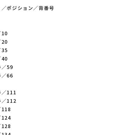
）／ポジション／背番号
10
20
35
40
／59
／66
／111
／112
118
124
128
134