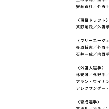
安藤銀杜／外野手
〈現役ドラフト
茶野篤政／外野手
〈フリーエージ
桑原将志／外野手
石井一成／内野手
〈外国人選手〉
林安可／外野手／
アラン・ワイナン
アレクサンダー・
〈育成選手〉
高橋礼／投手／1