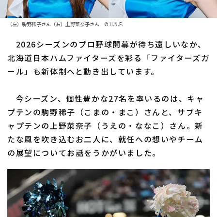
ファーム東地区
選手名鑑トップ
ニュース
（左）駒野稀子さん（右）上野菜奈子さん © H.N.F.
ファーム中地区
北海道日本ハムファイターズ
2026シーズンのプロ野球開幕が待ち遠しいなか、
ファーム西地区
北海道日本ハムファイターズを彩る「ファイターズガ
東北楽天ゴールデンイーグルス
ール」も新体制へと動き出しています。
交流戦
埼玉西武ライオンズ
設定
今シーズン、個性豊かな27名を率いるのは、キャ
千葉ロッテマリーンズ
プテンの駒野稀子（こまの・まこ）さんと、サブキ
オリックス・バファローズ
ャプテンの上野菜奈子（うえの・ななこ）さん。新
たな風を吹き込むお二人に、就任への想いやチーム
福岡ソフトバンクホークス
の展望についてお話をうかがいました。