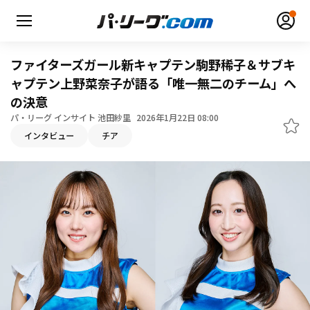
ファイターズガール新キャプテン駒野稀子＆サブキ
ャプテン上野菜奈子が語る「唯一無二のチーム」へ
の決意
パ・リーグ インサイト 池田紗里
2026年1月22日 08:00
無料アカウント登録
ログイン
インタビュー
チア
HOME
動画
日程・結果
順位表･成績
1軍公式戦
選手名鑑