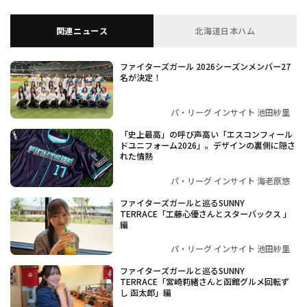
関連ニュース
北海道日本ハム
ファイターズガール 2026シーズンメンバー27
名が決定！
パ・リーグ インサイト 池田紗里
「史上最高」の呼び声高い「エスコンフィール
ドユニフォーム2026」。デザインの裏側に隠さ
れた情熱
パ・リーグ インサイト 海老原悠
ファイターズガールと巡るSUNNY
TERRACE「工藤心優さんとスターバックス 」
編
パ・リーグ インサイト 池田紗里
ファイターズガールと巡るSUNNY
TERRACE「宮崎莉緒さんと函館グルメ回転ず
し 函太郎」編