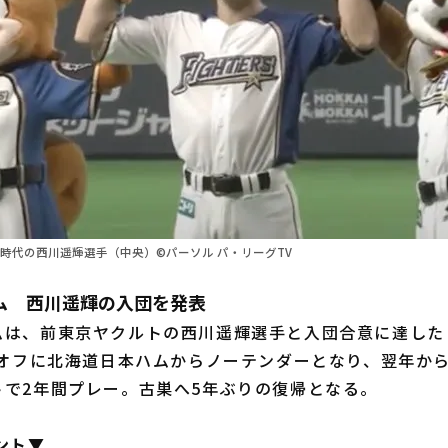
ム時代の西川遥輝選手（中央）©パーソル パ・リーグTV
ム 西川遥輝の入団を発表
は、前東京ヤクルトの西川遥輝選手と入団合意に達した
年オフに北海道日本ハムからノーテンダーとなり、翌年か
トで2年間プレー。古巣へ5年ぶりの復帰となる。
ント▼