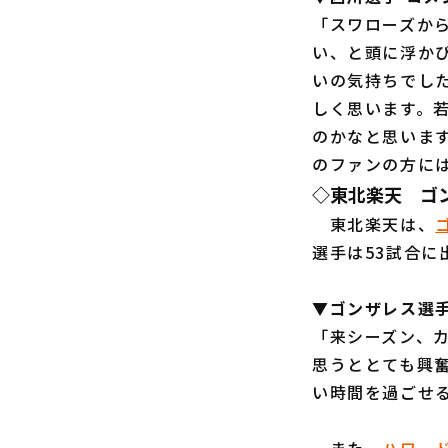
「スワローズか
い、と頭に浮か
いの気持ちでし
しく思います。
のかなと思いま
のファンの方に
◇東北楽天 ゴ
東北楽天は、
選手は53試合に
▼ゴンザレス選手
「来シーズン、
思うととても興
い時間を過ごせ