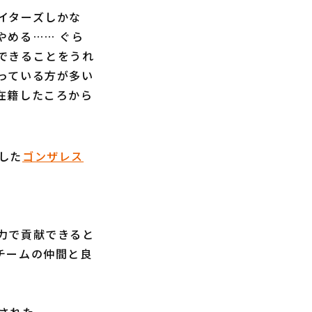
イターズしかな
やめる…… ぐら
できることをうれ
っている方が多い
在籍したころから
した
ゴンザレス
力で貢献できると
チームの仲間と良