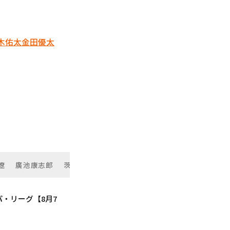
木佑太
金田優太
遼
廣池康志郎
茨木佑太
金田優太
・リーグ【8月7