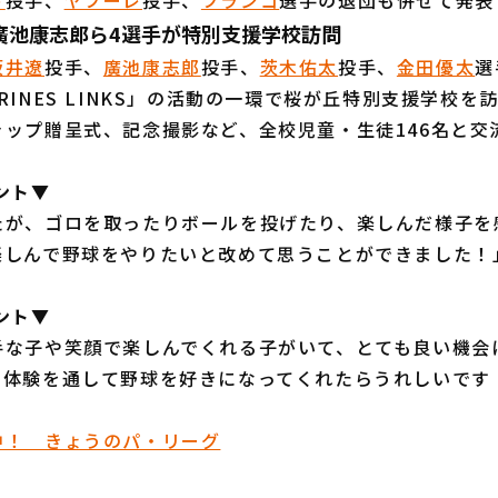
ド
投手、
ヤフーレ
投手、
フランコ
選手の退団も併せて発表
廣池康志郎ら4選手が特別支援学校訪問
坂井遼
投手、
廣池康志郎
投手、
茨木佑太
投手、
金田優太
選
RINES LINKS」の活動の一環で桜が丘特別支援学校を
ャップ贈呈式、記念撮影など、全校児童・生徒146名と交
ント▼
たが、ゴロを取ったりボールを投げたり、楽しんだ様子を
楽しんで野球をやりたいと改めて思うことができました！
ント▼
手な子や笑顔で楽しんでくれる子がいて、とても良い機会
の体験を通して野球を好きになってくれたらうれしいです
中！ きょうのパ・リーグ