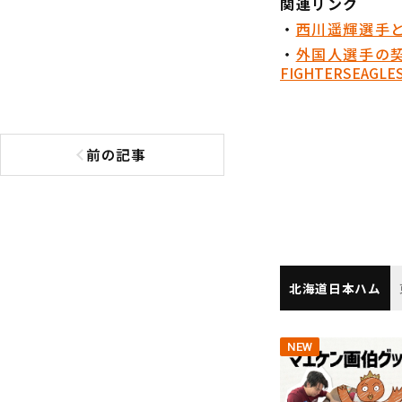
関連リンク
・
西川遥輝選手
・
外国人選手の
FIGHTERS
EAGLE
前の記事
前の記事へ
北海道日本ハム
NEW