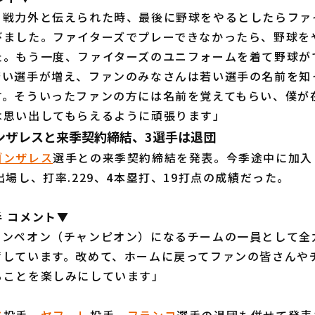
ら戦力外と伝えられた時、最後に野球をやるとしたらファ
びました。ファイターズでプレーできなかったら、野球を
た。もう一度、ファイターズのユニフォームを着て野球が
若い選手が増え、ファンのみなさんは若い選手の名前を知
す。そういったファンの方には名前を覚えてもらい、僕が
は思い出してもらえるように頑張ります」
ンザレスと来季契約締結、3選手は退団
ゴンザレス
選手との来季契約締結を発表。今季途中に加入
出場し、打率.229、4本塁打、19打点の成績だった。
 コメント▼
カンペオン（チャンピオン）になるチームの一員として全
奮しています。改めて、ホームに戻ってファンの皆さんや
ることを楽しみにしています」