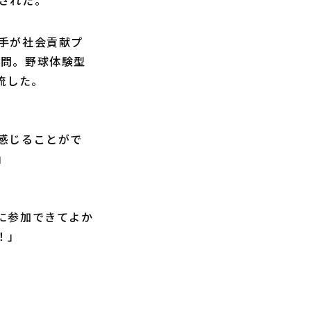
された。
手が社会貢献プ
訪問。野球体験型
流した。
感じることがで
」
に参加できてよか
！」