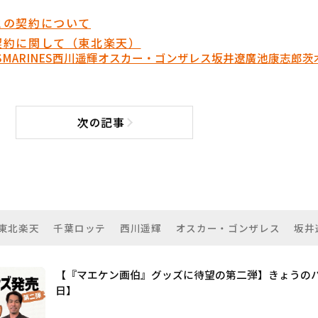
との契約について
契約に関して（東北楽天）
S
MARINES
西川遥輝
オスカー・ゴンザレス
坂井遼
廣池康志郎
茨
次の記事
次の記事へ
東北楽天
千葉ロッテ
西川遥輝
オスカー・ゴンザレス
坂井
【『マエケン画伯』グッズに待望の第二弾】きょうのパ
日】