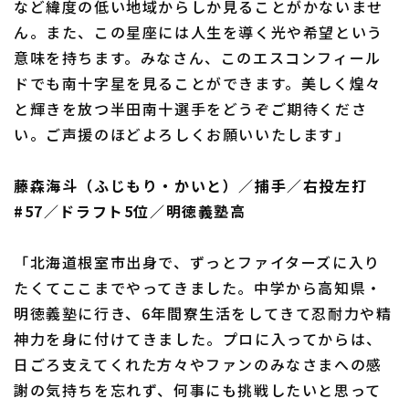
など緯度の低い地域からしか見ることがかないませ
ん。また、この星座には人生を導く光や希望という
意味を持ちます。みなさん、このエスコンフィール
ドでも南十字星を見ることができます。美しく煌々
と輝きを放つ半田南十選手をどうぞご期待くださ
い。ご声援のほどよろしくお願いいたします」
藤森海斗（ふじもり・かいと）／捕手／右投左打
#57／ドラフト5位／明徳義塾高
「北海道根室市出身で、ずっとファイターズに入り
たくてここまでやってきました。中学から高知県・
明徳義塾に行き、6年間寮生活をしてきて忍耐力や精
神力を身に付けてきました。プロに入ってからは、
日ごろ支えてくれた方々やファンのみなさまへの感
謝の気持ちを忘れず、何事にも挑戦したいと思って