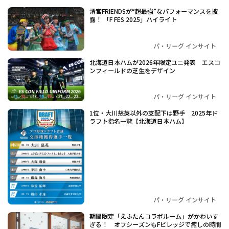
清宮FRIENDSが“超最強”なパフォーマンスを披
露！ 「F FES 2025」ハイライト
パ・リーグ インサイト
北海道日本ハムが2026年限定ユニ発表 エスコ
ンフィールドの芝生をデザイン
パ・リーグ インサイト
1位・大川慈英以外の支配下は野手 2025年ド
ラフト指名一覧【北海道日本ハム】
パ・リーグ インサイト
期間限定「えふたんコラボルーム」がかわいす
ぎる！ オフシーズンもFビレッジで癒しの時間