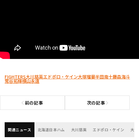
FIGHTERS
大川慈英
エドポロ・ケイン
大塚瑠晏
半田南十
藤森海斗
常谷拓輝
横山永遠
前の記事
次の記事
前の記事へ
次の記事へ
関連ニュース
北海道日本ハム
大川慈英
エドポロ・ケイン
大塚