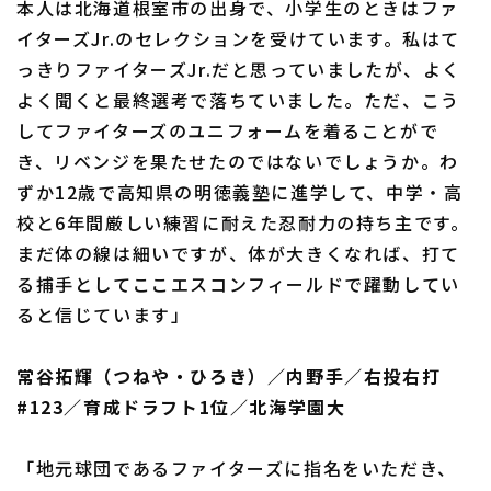
本人は北海道根室市の出身で、小学生のときはファ
イターズJr.のセレクションを受けています。私はて
っきりファイターズJr.だと思っていましたが、よく
よく聞くと最終選考で落ちていました。ただ、こう
してファイターズのユニフォームを着ることがで
き、リベンジを果たせたのではないでしょうか。わ
ずか12歳で高知県の明徳義塾に進学して、中学・高
校と6年間厳しい練習に耐えた忍耐力の持ち主です。
まだ体の線は細いですが、体が大きくなれば、打て
る捕手としてここエスコンフィールドで躍動してい
ると信じています」
常谷拓輝（つねや・ひろき）／内野手／右投右打
#123／育成ドラフト1位／北海学園大
「地元球団であるファイターズに指名をいただき、