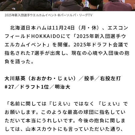
ファーム東地区
選手名鑑トップ
ニュース
ファーム中地区
2025年新入団選手ウエルカムイベント ©パーソル パ・リーグTV
北海道日本ハムファイターズ
ファーム西地区
北海道日本ハムは11月24日（月・休）、エスコン
東北楽天ゴールデンイーグルス
フィールドHOKKAIDOにて「2025年新入団選手ウ
交流戦
エルカムイベント」を開催。2025年ドラフト会議で
埼玉西武ライオンズ
設定
指名された7選手が出席し、現在の心境や入団後の抱
千葉ロッテマリーンズ
負を語った。
オリックス・バファローズ
大川慈英（おおかわ・じぇい）／投手／右投左打
福岡ソフトバンクホークス
#27／ドラフト1位／明治大
「名前に関しては『じえい』ではなく 『じぇい』で
お願いします。このような最高の球団に指名してい
ただいて本当にうれしいです。今後の抱負に関しま
しては、山本スカウトにも言っていただいた通り、