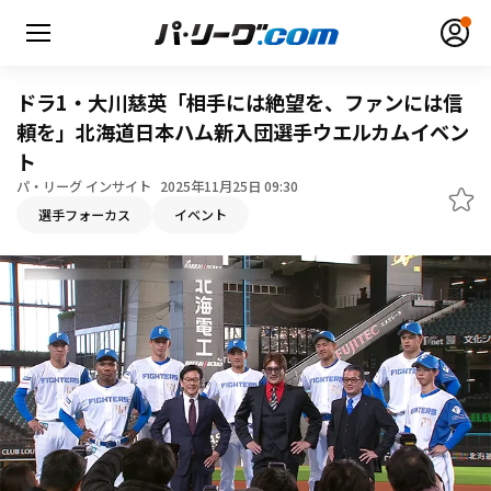
ドラ1・大川慈英「相手には絶望を、ファンには信
頼を」北海道日本ハム新入団選手ウエルカムイベン
ト
無料アカウント登録
ログイン
パ・リーグ インサイト
2025年11月25日 09:30
選手フォーカス
イベント
HOME
動画
日程・結果
順位表･成績
1軍公式戦
選手名鑑