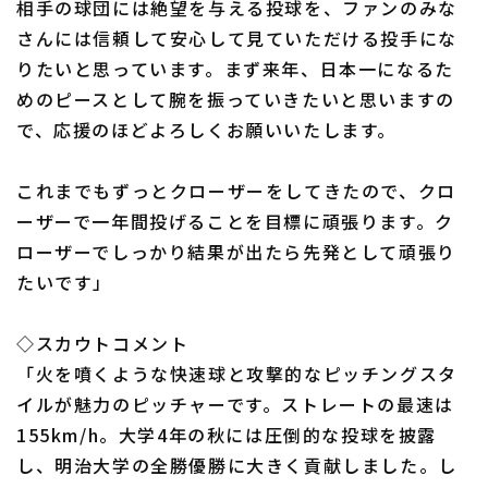
相手の球団には絶望を与える投球を、ファンのみな
さんには信頼して安心して見ていただける投手にな
りたいと思っています。まず来年、日本一になるた
めのピースとして腕を振っていきたいと思いますの
利用規約
プライバシーポリシー
で、応援のほどよろしくお願いいたします。
運営会社
（別ウィンドウで開く）
よくある質問
これまでもずっとクローザーをしてきたので、クロ
特定商取引法の表示
アルバイト募集
（別ウィンドウで開く
ーザーで一年間投げることを目標に頑張ります。ク
ローザーでしっかり結果が出たら先発として頑張り
たいです」
◇スカウトコメント
「火を噴くような快速球と攻撃的なピッチングスタ
イルが魅力のピッチャーです。ストレートの最速は
155km/h。大学4年の秋には圧倒的な投球を披露
し、明治大学の全勝優勝に大きく貢献しました。し