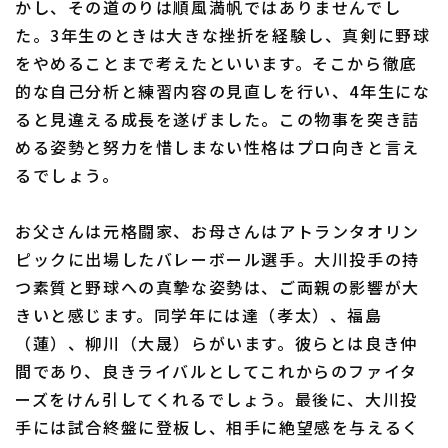
かし、その道のりは順風満帆ではありませんでし
た。3年生のときは大きな挫折を経験し、真剣に野球
をやめることまで考えたといいます。そこから徹底
的な自己分析と練習内容の見直しを行い、4年生にな
ると見違える成長を遂げました。この物事を突き詰
める姿勢と努力を惜しまない性格はプロ向きと言え
るでしょう。
お父さんは元格闘家、お母さんはアトランタオリン
ピックに出場したバレーボール選手。大川投手の持
つ素質と野球への真摯な姿勢は、ご両親の影響が大
きいと感じます。同学年には達（孝太）、福島
（蓮）、柳川（大晟）らがいます。彼らとは良き仲
間であり、良きライバルとしてこれからのファイタ
ーズをけん引してくれるでしょう。最後に、大川投
手には試合終盤に登板し、相手に絶望感を与えるく