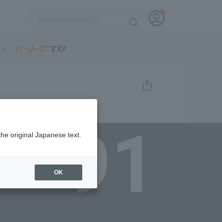
91
the original Japanese text.
OK