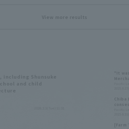
View more results
"It wa
, including Shunsuke
Merch
school and child
Marine
Pacific 
2025.8.27
profes
ecture
Chiba 
consec
2026.2.3(Tue) 11:31
Yuto Y
Pacific 
2025.8.21
win.
[Farm 