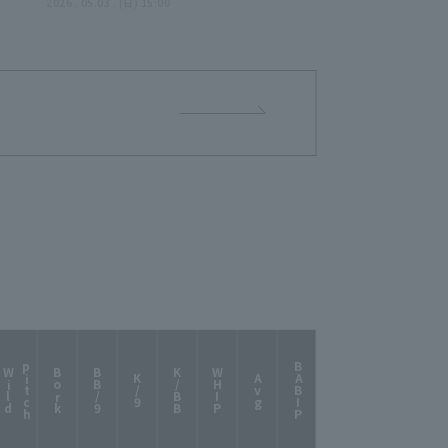
ズ
ックス・バファローズ 対 千葉ロ
2026 . 05.03 . (日) 15:00
ッテマリーンズ
p
h
BABIP
W
i
l
d
i
t
c
Bork
BB/9
K/BB
WHIP
K/9
Avg