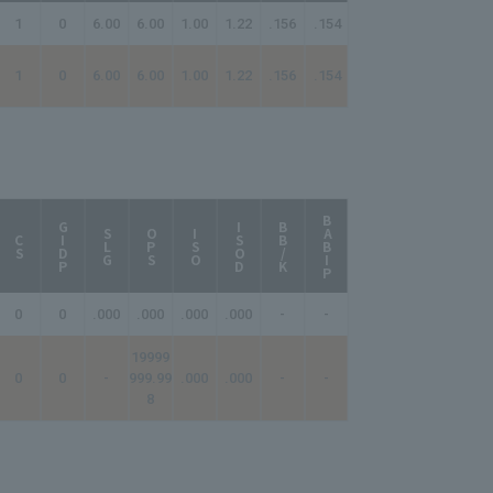
1
0
6.00
6.00
1.00
1.22
.156
.154
1
0
6.00
6.00
1.00
1.22
.156
.154
BABIP
AB/HR
GIDP
ISOD
BB/K
SLG
OPS
ISO
CS
0
0
.000
.000
.000
.000
-
-
-
19999
0
0
-
999.99
.000
.000
-
-
-
8