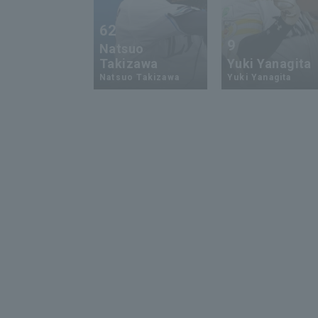
62
9
Natsuo
Takizawa
Yuki Yanagita
Natsuo Takizawa
Yuki Yanagita