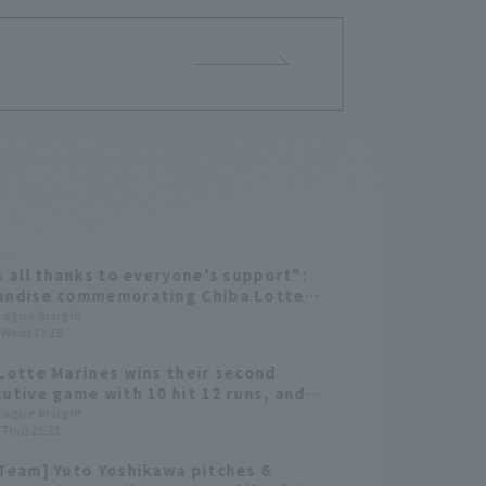
s all thanks to everyone's support":
andise commemorating Chiba Lotte
s 's Yuto Yoshikawa 's first
League Insight
(Wed) 17:15
sional win now available.
Lotte Marines wins their second
utive game with 10 hit 12 runs, and
oshikawa earns his first professional
League Insight
(Thu) 21:31
Team] Yuto Yoshikawa pitches 6