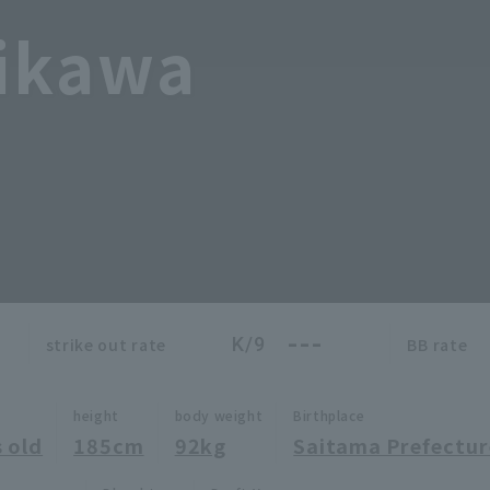
hikawa
---
K/9
strike out rate
BB rate
height
body weight
Birthplace
 old
185cm
92kg
Saitama Prefectur