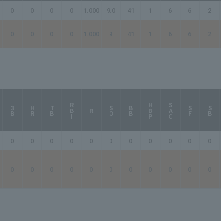
0
0
0
0
1.000
9.0
41
1
6
6
2
0
0
0
0
1.000
9
41
1
6
6
2
RBI
HBP
SAC
3B
HR
TB
SO
BB
SF
SB
R
0
0
0
0
0
0
0
0
0
0
0
0
0
0
0
0
0
0
0
0
0
0