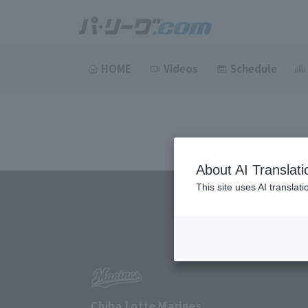
HOME
Videos
Schedule
About AI Translati
This site uses AI translat
Chiba Lotte Marines