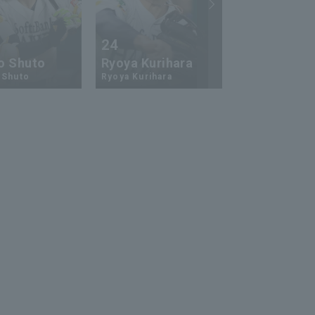
24
73
o Shuto
Ryoya Kurihara
An-Ko Lin
 Shuto
Ryoya Kurihara
An-Ko Lin