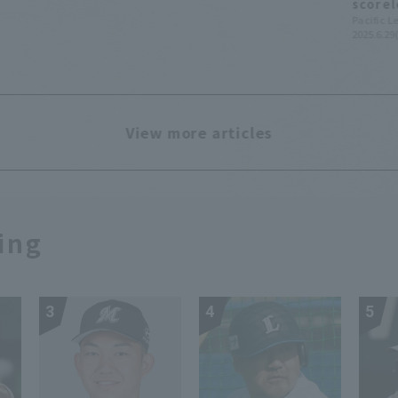
scorel
Ishika
Pacific 
2025.6.29
View more articles
ing
3
4
5