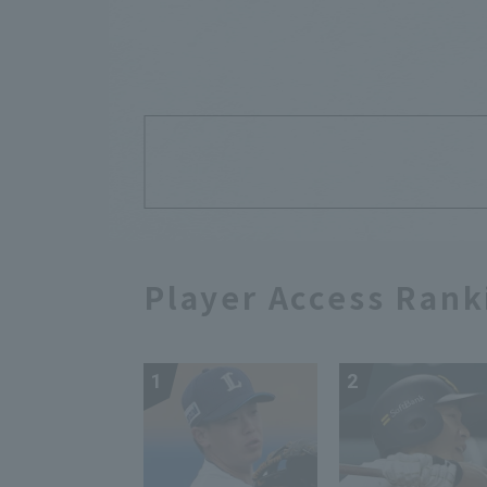
Player Access Rank
1
2