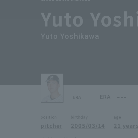
Yuto Yos
Yuto Yoshikawa
---
ERA
ERA
position
birthday
age
pitcher
2005/03/14
21 years