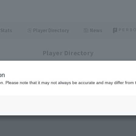
Stats
Player Directory
News
Player Directory
on
ion. Please note that it may not always be accurate and may differ from 