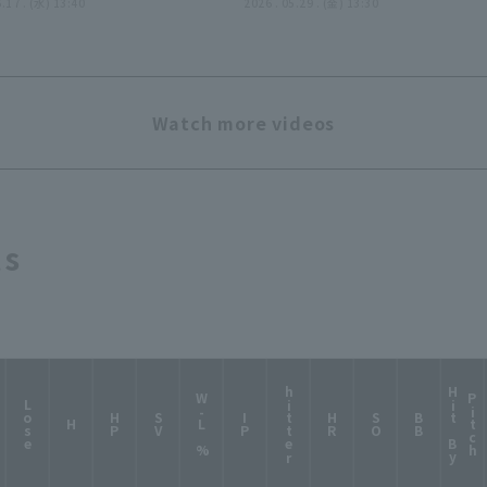
テマリーンズ 対 オイシッ
6.17 . (水) 13:40
5月29日 千葉ロッテマリーン
2026 . 05.29 . (金) 13:30
新潟アルビレックスBC
対 広島東洋カープ
Watch more videos
ts
hitter
H
i
t
B
y
i
t
c
W-L %
P
h
Lose
HP
SV
IP
HR
SO
BB
H