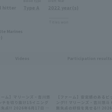
Blood type
Draft Year
 hitter
Type A
2022 year(s)
Titles won
tte Marines
-)
Videos
Participation result
ァーム】マリーンズ・吉川悠
【ファーム】安定感のあるピ
00:32
00:
ンチを切り抜け15イニング
ング!! マリーンズ・吉川悠斗 
失点!! 2026年6月17日 千
無失点の好投を見せる!! 202