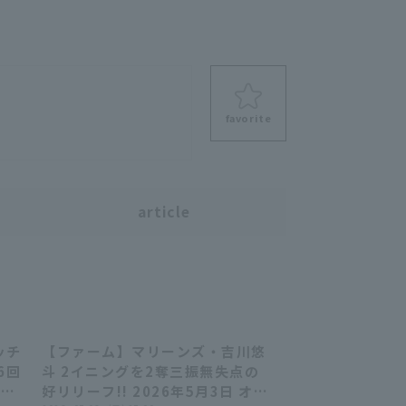
favorite
s
article
ッチ
【ファーム】マリーンズ・吉川悠
23
00:22
6回
斗 2イニングを2奪三振無失点の
6年
好リリーフ!! 2026年5月3日 オリ