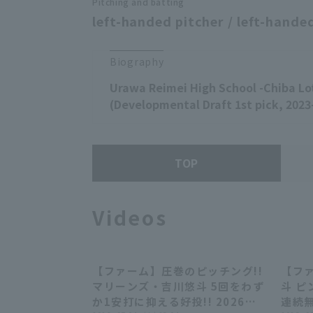
Pitching and batting
left-handed pitcher / left-handed
Biography
Urawa Reimei High School -Chiba Lo
(Developmental Draft 1st pick, 2023
TOP
Videos
【ファーム】圧巻のピッチング!!
【フ
00:37
マリーンズ・吉川悠斗 5回をわず
斗 ピ
か1安打に抑える好投!! 2026年7
連続無