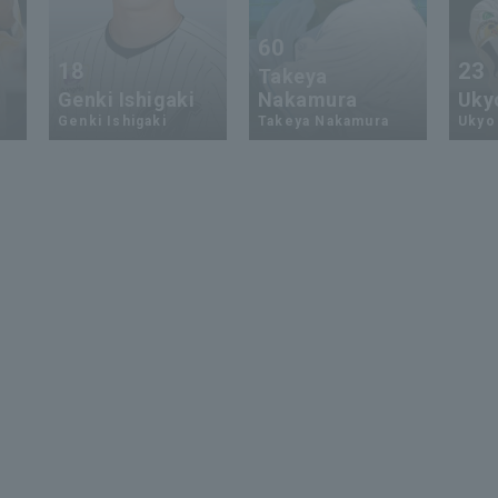
60
18
23
Takeya
Genki Ishigaki
Nakamura
Uky
Genki Ishigaki
Takeya Nakamura
Ukyo