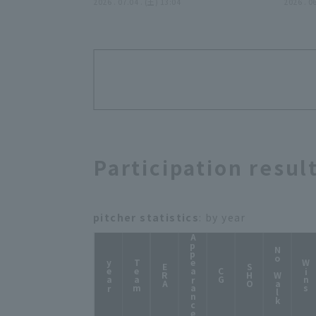
月4日 千葉ロッテマリーンズ 対
2026 . 07.04 . (土) 13:04
葉ロッ
2026 . 0
東京ヤクルトスワローズ
クス
Participation resul
pitcher statistics
: by year
Appearance
No Walk
year
Team
Wins
ERA
SHO
CG