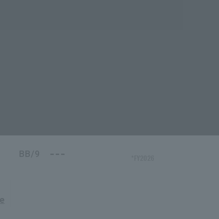
---
BB/9
*FY2026
e