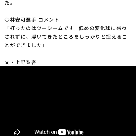
た。
◇林安可選手 コメント
「打ったのはツーシームです。低めの変化球に惑わ
されずに、浮いてきたところをしっかりと捉えるこ
利用規約
プライバシーポリシー
とができました」
運営会社
（別ウィンドウで開く）
よくある質問
文・上野梨杏
特定商取引法の表示
アルバイト募集
（別ウィンドウで開く