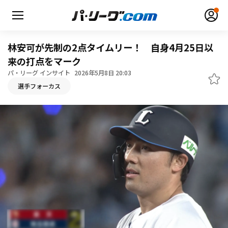
林安可が先制の2点タイムリー！ 自身4月25日以
来の打点をマーク
パ・リーグ インサイト
2026年5月8日 20:03
無料アカウント登録
ログイン
選手フォーカス
HOME
動画
日程・結果
順位表･成績
1軍公式戦
選手名鑑