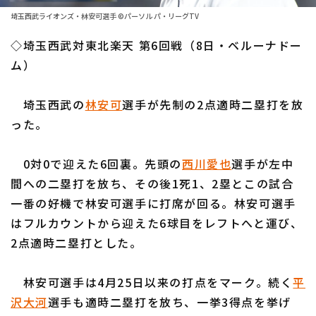
ファーム東地区
選手名鑑トップ
埼玉西武ライオンズ・林安可選手 ©パーソル パ・リーグTV
ニュース
ファーム中地区
◇埼玉西武対東北楽天 第6回戦（8日・ベルーナドー
北海道日本ハムファイターズ
ファーム西地区
ム）
東北楽天ゴールデンイーグルス
交流戦
埼玉西武の
林安可
選手が先制の2点適時二塁打を放
埼玉西武ライオンズ
設定
った。
千葉ロッテマリーンズ
0対0で迎えた6回裏。先頭の
西川愛也
選手が左中
オリックス・バファローズ
間への二塁打を放ち、その後1死1、2塁とこの試合
福岡ソフトバンクホークス
一番の好機で林安可選手に打席が回る。林安可選手
はフルカウントから迎えた6球目をレフトへと運び、
2点適時二塁打とした。
林安可選手は4月25日以来の打点をマーク。続く
平
沢大河
選手も適時二塁打を放ち、一挙3得点を挙げ