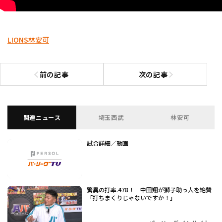
LIONS
林安可
前の記事
次の記事
前の記事へ
次の記事へ
関連ニュース
埼玉西武
林安可
試合詳細／動画
驚異の打率.478！ 中田翔が獅子助っ人を絶賛
「打ちまくりじゃないですか！」