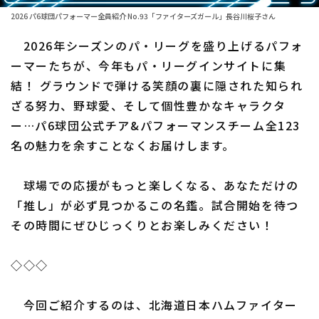
2026 パ6球団パフォーマー全員紹介 No.93「ファイターズガール」長谷川桜子さん
ファーム東地区
選手名鑑トップ
ニュース
2026年シーズンのパ・リーグを盛り上げるパフォ
ファーム中地区
北海道日本ハムファイターズ
ーマーたちが、今年もパ・リーグインサイトに集
ファーム西地区
結！ グラウンドで弾ける笑顔の裏に隠された知られ
東北楽天ゴールデンイーグルス
ざる努力、野球愛、そして個性豊かなキャラクタ
交流戦
埼玉西武ライオンズ
ー…パ6球団公式チア&パフォーマンスチーム全123
設定
名の魅力を余すことなくお届けします。
千葉ロッテマリーンズ
オリックス・バファローズ
球場での応援がもっと楽しくなる、あなただけの
「推し」が必ず見つかるこの名鑑。試合開始を待つ
福岡ソフトバンクホークス
その時間にぜひじっくりとお楽しみください！
◇◇◇
今回ご紹介するのは、北海道日本ハムファイター