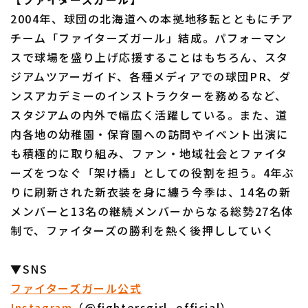
2004年、球団の北海道への本拠地移転とともにチア
チーム「ファイターズガール」結成。パフォーマン
スで球場を盛り上げ応援することはもちろん、スタ
ジアムツアーガイド、各種メディアでの球団PR、ダ
ンスアカデミーのインストラクターを務めるなど、
スタジアムの内外で幅広く活躍している。また、道
内各地の幼稚園・保育園への訪問やイベント出演に
も積極的に取り組み、ファン・地域社会とファイタ
ーズをつなぐ「架け橋」としての役割を担う。4年ぶ
りに刷新された新衣装を身に纏う今季は、14名の新
メンバーと13名の継続メンバーからなる総勢27名体
制で、ファイターズの勝利を熱く後押ししていく
▼SNS
ファイターズガール公式
Instagram
（@fightersgirl_official）