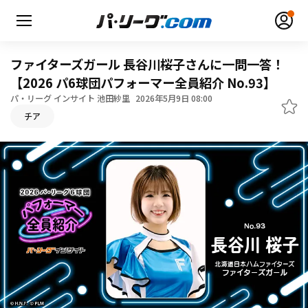
ファイターズガール 長谷川桜子さんに一問一答！
【2026 パ6球団パフォーマー全員紹介 No.93】
パ・リーグ インサイト 池田紗里
2026年5月9日 08:00
チア
無料アカウント登録
ログイン
HOME
動画
日程・結果
順位表･成績
1軍公式戦
選手名鑑