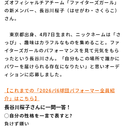
ズオフィシャルチアチーム「ファイターズガール」
の新メンバー、長谷川桜子（はせがわ・さくらこ）
さん。
利用規約
プライバシーポリシー
東京都出身、4月7日生まれ、ニックネームは「さ
っぴ」、趣味はカラフルなものを集めること。ファ
運営会社
（別ウィンドウで開く）
よくある質問
イターズガールのパフォーマンスを見て元気をもら
特定商取引法の表示
アルバイト募集
（別ウィンドウで開く
ったという長谷川さん。「自分もこの場所で誰かに
パワーを届けられる存在になりたい」と思いオーデ
ィションに応募しました。
【これまでの「2026パ6球団パフォーマー全員紹
介」はこちら】
長谷川桜子さんに一問一答！
◯自分の性格を一言で表すと?
負けず嫌い