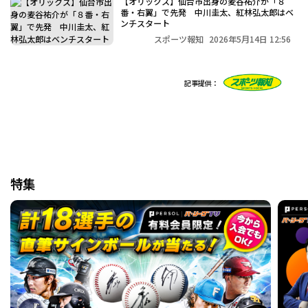
【オリックス】仙台市出身の麦谷祐介が「８
番・右翼」で先発 中川圭太、紅林弘太郎はベ
ンチスタート
スポーツ報知
2026年5月14日 12:56
記事提供：
特集