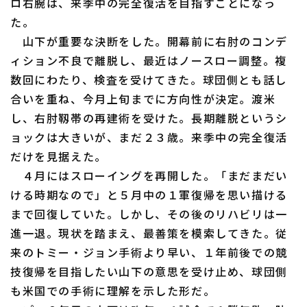
ロ右腕は、来季中の完全復活を目指すことになっ
ファーム東地区
選手名鑑トップ
ニュース
た。
ファーム中地区
山下が重要な決断をした。開幕前に右肘のコンデ
北海道日本ハムファイターズ
ィション不良で離脱し、最近はノースロー調整。複
ファーム西地区
東北楽天ゴールデンイーグルス
数回にわたり、検査を受けてきた。球団側とも話し
交流戦
合いを重ね、今月上旬までに方向性が決定。渡米
埼玉西武ライオンズ
し、右肘靱帯の再建術を受けた。長期離脱というシ
設定
千葉ロッテマリーンズ
ョックは大きいが、まだ２３歳。来季中の完全復活
だけを見据えた。
オリックス・バファローズ
４月にはスローイングを再開した。「まだまだい
ける時期なので」と５月中の１軍復帰を思い描ける
福岡ソフトバンクホークス
まで回復していた。しかし、その後のリハビリは一
進一退。現状を踏まえ、最善策を模索してきた。従
来のトミー・ジョン手術より早い、１年前後での競
技復帰を目指したい山下の意思を受け止め、球団側
も米国での手術に理解を示した形だ。