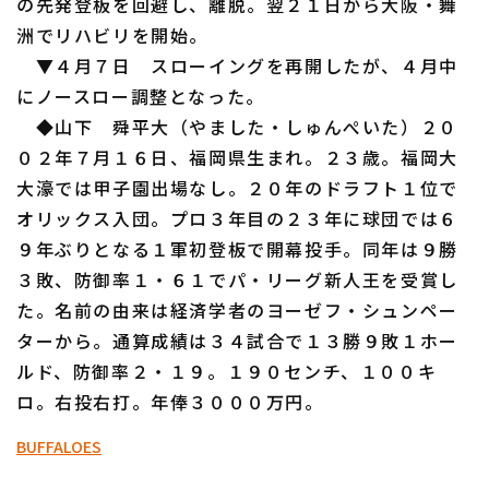
の先発登板を回避し、離脱。翌２１日から大阪・舞
洲でリハビリを開始。
▼４月７日 スローイングを再開したが、４月中
にノースロー調整となった。
◆山下 舜平大（やました・しゅんぺいた）２０
０２年７月１６日、福岡県生まれ。２３歳。福岡大
大濠では甲子園出場なし。２０年のドラフト１位で
オリックス入団。プロ３年目の２３年に球団では６
９年ぶりとなる１軍初登板で開幕投手。同年は９勝
３敗、防御率１・６１でパ・リーグ新人王を受賞し
た。名前の由来は経済学者のヨーゼフ・シュンペー
ターから。通算成績は３４試合で１３勝９敗１ホー
ルド、防御率２・１９。１９０センチ、１００キ
ロ。右投右打。年俸３０００万円。
BUFFALOES