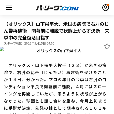
【オリックス】山下舜平大、米国の病院で右肘のじ
ん帯再建術 開幕前に離脱で状態上がらず決断 来
季中の完全復活目指す
無料アカウント登録
ログイン
スポーツ報知
2026年5月15日 04:00
HOME
オリックス・山下舜平大投手（２３）が米国の病
動画
院で、右肘の靱帯（じんたい）再建術を受けたこと
が１４日、分かった。プロ６年目の今季は右肘のコ
日程・結果
ンディション不良で開幕前に離脱。４月にはスロー
イングを再開していたが、思うように状態が上がら
順位表･成績
なかった。球団とも話し合いを重ね、今月上旬まで
1軍公式戦
に手術が決定。先発の軸として期待される１６１キ
選手名鑑