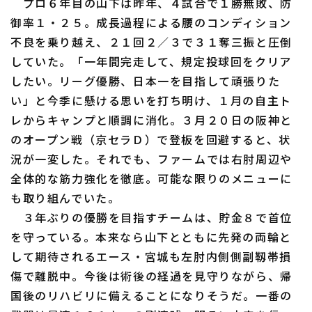
プロ６年目の山下は昨年、４試合で１勝無敗、防
御率１・２５。成長過程による腰のコンディション
不良を乗り越え、２１回２／３で３１奪三振と圧倒
していた。「一年間完走して、規定投球回をクリア
したい。リーグ優勝、日本一を目指して頑張りた
利用規約
プライバシーポリシー
い」と今季に懸ける思いを打ち明け、１月の自主ト
レからキャンプと順調に消化。３月２０日の阪神と
運営会社
（別ウィンドウで開く）
よくある質問
のオープン戦（京セラＤ）で登板を回避すると、状
特定商取引法の表示
アルバイト募集
（別ウィンドウで開く
況が一変した。それでも、ファームでは右肘周辺や
全体的な筋力強化を徹底。可能な限りのメニューに
も取り組んでいた。
３年ぶりの優勝を目指すチームは、貯金８で首位
を守っている。本来なら山下とともに先発の両輪と
して期待されるエース・宮城も左肘内側側副靱帯損
傷で離脱中。今後は術後の経過を見守りながら、帰
国後のリハビリに備えることになりそうだ。一番の