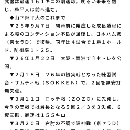
武器は最速１６１キロの剛速球。明るい未来を信
じ、舜平大は前へ進む。
◆山下舜平大のこれまで
▼２５年９月７日 開幕前に発症した成長過程に
よる腰のコンディション不良が回復し、日本ハム戦
（京セラＤ）で復帰。同年は４試合で１勝１ホール
ド、防御率１・２５。
▼２６年１月２２日 大阪・舞洲で自主トレを公
開。
▼２月１８日 ２６年の初実戦となった練習試
合・サムティ戦（ＳＯＫＫＥＮ）で、２回を無安打
無失点。
▼３月１１日 ロッテ戦（ＺＯＺＯ）に先発し、
今季の実戦では最長となる５回２／３を３失点、６
奪三振。最速は１５５キロ。
▼３月２０日 右肘の不調で阪神戦（京セラＤ）