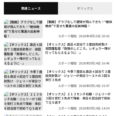
関連ニュース
オリックス
【動画】グラブなしで硬球が飛んできた！“絶体
絶命”で見せた驚異の反射神経！
スポーツ報知
2026年4月15日 20:42
【オリックス】直近４試合で３度目完封負け…
岸田護監督「我慢のしどころ。レギュラー陣が
打ってもらえるように…」
スポーツ報知
2026年5月14日 16:46
【オリックス】今季７度目＆直近４試合で３度
目完封負け…ジェリーが来日ワーストの３回８
安打３失点
スポーツ報知
2026年5月14日 15:47
【オリックス】２１３センチ右腕・ジェリーが
３回８安打３失点で降板…来日６試合目で初め
てＱＳ逃す
スポーツ報知
2026年5月14日 14:34