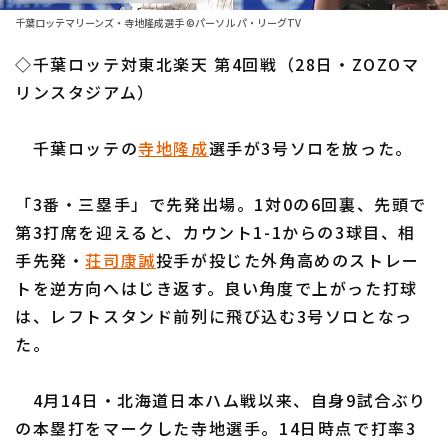
ファーム東地区
選手名鑑トップ
千葉ロッテマリーンズ・寺地隆成選手 ©パーソル パ・リーグTV
ニュース
ファーム中地区
◇千葉ロッテ対東北楽天 第4回戦（28日・ZOZOマ
北海道日本ハムファイターズ
ファーム西地区
リンスタジアム）
東北楽天ゴールデンイーグルス
交流戦
千葉ロッテの
寺地隆成
選手が3号ソロを放った。
埼玉西武ライオンズ
設定
千葉ロッテマリーンズ
「3番・三塁手」で先発出場。1対0の6回裏、先頭で
第3打席を迎えると、カウント1-1からの3球目、相
オリックス・バファローズ
手先発・
荘司康誠
投手が投じた外角高めのストレー
福岡ソフトバンクホークス
トを逆方向へはじき返す。良い角度で上がった打球
は、レフトスタンド前列に飛び込む3号ソロとなっ
た。
4月14日・北海道日本ハム戦以来、自身9試合ぶり
の本塁打をマークした寺地選手。14日時点で打率3