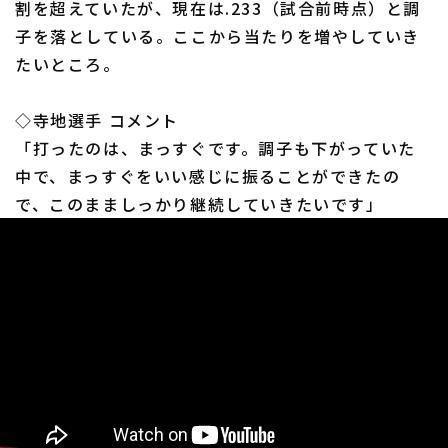
割を超えていたが、現在は.233（試合前時点）と調
子を落としている。ここから当たりを増やしていき
たいところ。
◇寺地選手 コメント
利用規約
プライバシーポリシー
「打ったのは、まっすぐです。調子も下がっていた
中で、まっすぐをいい感じに振ることができたの
運営会社
（別ウィンドウで開く）
よくある質問
で、このまましっかり継続していきたいです」
特定商取引法の表示
アルバイト募集
（別ウィンドウで開く