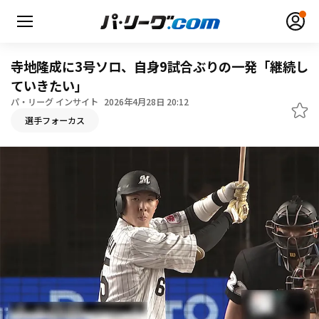
寺地隆成に3号ソロ、自身9試合ぶりの一発「継続し
ていきたい」
パ・リーグ インサイト
2026年4月28日 20:12
無料アカウント登録
ログイン
選手フォーカス
HOME
動画
日程・結果
順位表･成績
1軍公式戦
選手名鑑