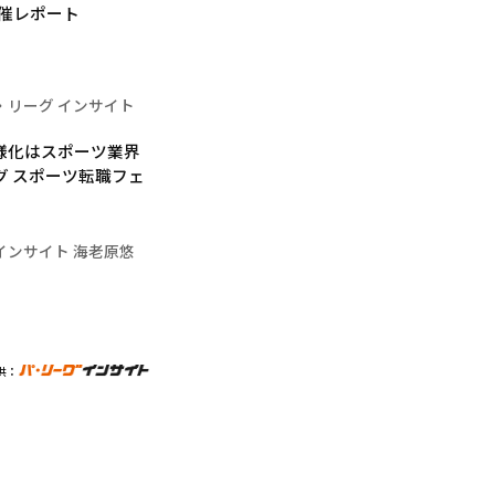
」開催レポート
・リーグ インサイト
様化はスポーツ業界
グ スポーツ転職フェ
インサイト 海老原悠
供：