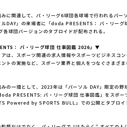
みに関連して、パ・リーグ6球団各球場で行われるパー
DAY」の来場者に「doda PRESENTS： パ・リーグ
ーグ各球団バージョンのタブロイドが配布される。
SENTS： パ・リーグ球団 仕事図鑑 2026」▼
アは、スポーツ関連の求人情報やスポーツビジネスコン
ベントの実施など、スポーツ業界と個人をつなぐさまざま
の一環として、2023年は「パーソル DAY」限定の野
doda PRESENTS: パ・リーグ球団 仕事図鑑」をス
TS Powered by SPORTS BULL』での公開とタブ
監督だけでなく、パ・リーグで “はたらく” すべての人