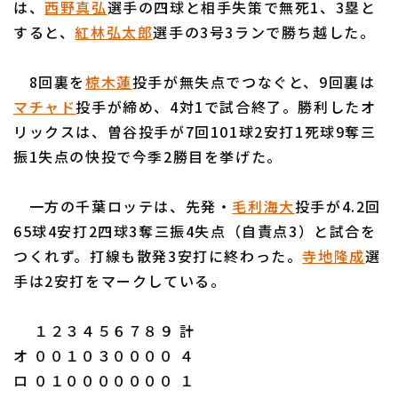
は、
西野真弘
選手の四球と相手失策で無死1、3塁と
すると、
紅林弘太郎
選手の3号3ランで勝ち越した。
8回裏を
椋木蓮
投手が無失点でつなぐと、9回裏は
マチャド
投手が締め、4対1で試合終了。勝利したオ
利用規約
プライバシーポリシー
リックスは、曽谷投手が7回101球2安打1死球9奪三
振1失点の快投で今季2勝目を挙げた。
運営会社
（別ウィンドウで開く）
よくある質問
特定商取引法の表示
アルバイト募集
（別ウィンドウで開く
一方の千葉ロッテは、先発・
毛利海大
投手が4.2回
65球4安打2四球3奪三振4失点（自責点3）と試合を
つくれず。打線も散発3安打に終わった。
寺地隆成
選
手は2安打をマークしている。
１２３４５６７８９ 計
オ ００１０３００００ ４
ロ ０１０００００００ １