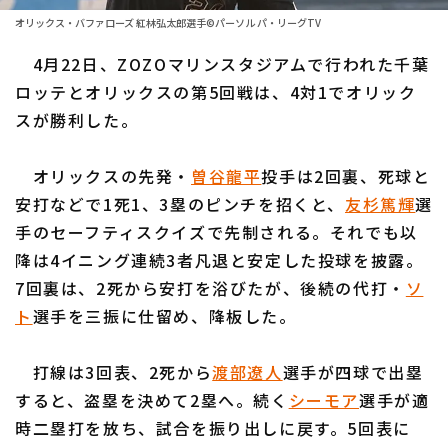
ファーム東地区
選手名鑑トップ
オリックス・バファローズ 紅林弘太郎選手©パーソル パ・リーグTV
ニュース
ファーム中地区
4月22日、ZOZOマリンスタジアムで行われた千葉
北海道日本ハムファイターズ
ファーム西地区
ロッテとオリックスの第5回戦は、4対1でオリック
東北楽天ゴールデンイーグルス
スが勝利した。
交流戦
埼玉西武ライオンズ
設定
オリックスの先発・
曽谷龍平
投手は2回裏、死球と
千葉ロッテマリーンズ
安打などで1死1、3塁のピンチを招くと、
友杉篤輝
選
手のセーフティスクイズで先制される。それでも以
オリックス・バファローズ
降は4イニング連続3者凡退と安定した投球を披露。
福岡ソフトバンクホークス
7回裏は、2死から安打を浴びたが、後続の代打・
ソ
ト
選手を三振に仕留め、降板した。
打線は3回表、2死から
渡部遼人
選手が四球で出塁
すると、盗塁を決めて2塁へ。続く
シーモア
選手が適
時二塁打を放ち、試合を振り出しに戻す。5回表に