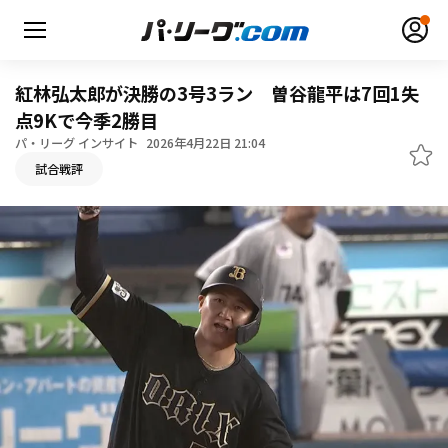
紅林弘太郎が決勝の3号3ラン 曽谷龍平は7回1失
点9Kで今季2勝目
パ・リーグ インサイト
2026年4月22日 21:04
無料アカウント登録
ログイン
試合戦評
HOME
動画
日程・結果
順位表･成績
1軍公式戦
選手名鑑