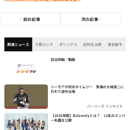
前の記事
次の記事
前の記事へ
次の記事へ
関連ニュース
千葉ロッテ
オリックス
紅林弘太郎
曽谷龍平
試合詳細／動画
シーモアが同点タイムリー 負傷の大城滉二に
代わり途中出場
パ・リーグ インサイト
【2026年版】BsGravityとは？ 12名のメンバ
ー名鑑を公開