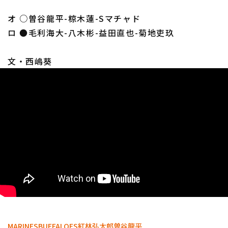
オ ○曽谷龍平-椋木蓮-Sマチャド
ロ ●毛利海大-八木彬-益田直也-菊地吏玖
文・西嶋葵
MARINES
BUFFALOES
紅林弘太郎
曽谷龍平