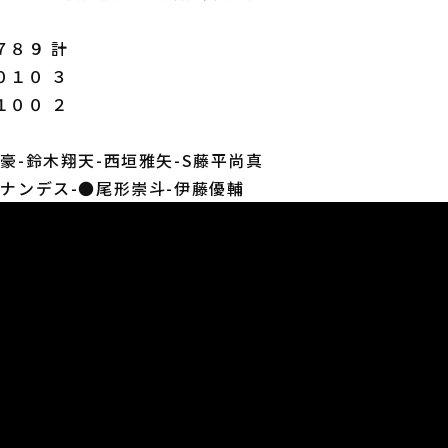
８９ 計
０１０ ３
１００ ２
家豪-鈴木翔天-西垣雅矢-S藤平尚真
ルナンデス-●尾形崇斗-伊藤優輔