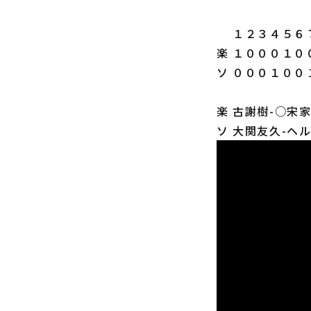
１２３４５６７
楽 １０００１０
ソ ０００１００
楽 古謝樹-○宋
ソ 大関友久-ヘ