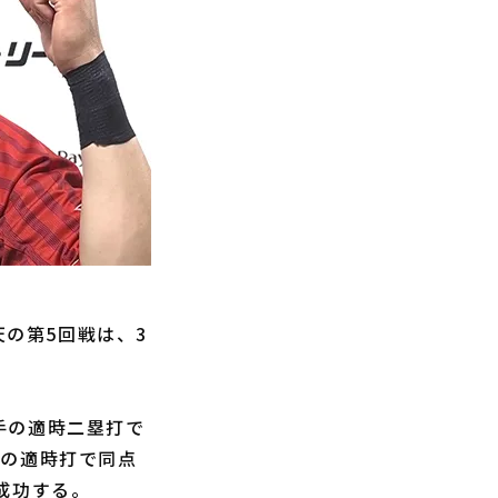
天の第5回戦は、3
手の適時二塁打で
手の適時打で同点
成功する。