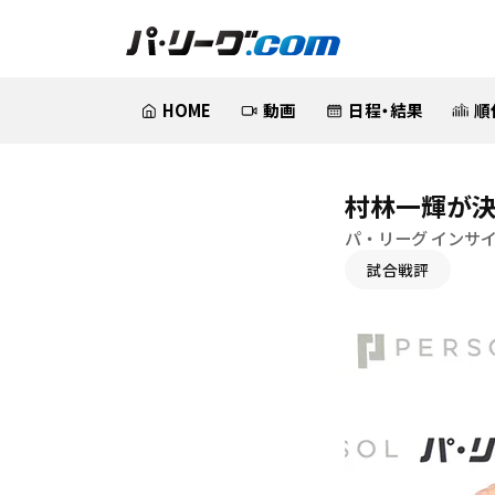
HOME
動画
日程・結果
順
村林一輝が決
パ・リーグ インサ
試合戦評