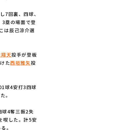
し7回裏、四球、
、3塁の場面で登
こは辰己涼介選
木翔天
投手が登板
受けた
西垣雅矢
投
01球4安打3四球
した。
3四球4奪三振2失
を喫した。計5安
いる。