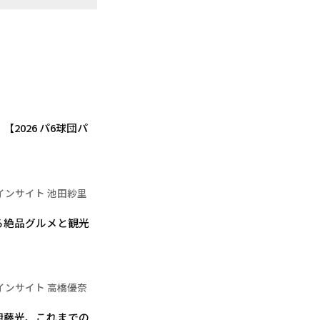
2026 パ6球団パ
インサイト 池田紗里
る絶品グルメと観光
インサイト 高橋優奈
伊藤光、これまでの