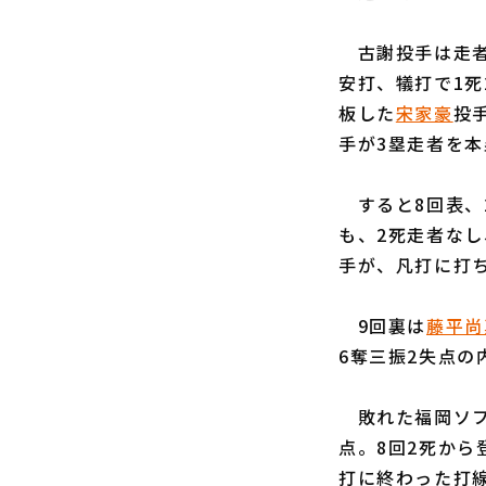
古謝投手は走者
安打、犠打で1死
板した
宋家豪
投
手が3塁走者を
すると8回表、
も、2死走者なし
手が、凡打に打
9回裏は
藤平尚
6奪三振2失点の
敗れた福岡ソフ
点。8回2死から
打に終わった打線