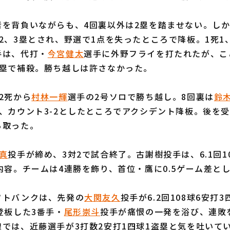
を背負いながらも、4回裏以外は2塁を踏ませない。しか
2、3塁とされ、野選で1点を失ったところで降板。1死1
手は、代打・
今宮健太
選手に外野フライを打たれたが、こ
本塁で補殺。勝ち越しは許さなかった。
2死から
村林一輝
選手の2号ソロで勝ち越し。8回裏は
鈴
、カウント3-2としたところでアクシデント降板。後を
ち取った。
真
投手が締め、3対2で試合終了。古謝樹投手は、6.1回1
内容。チームは4連勝を飾り、首位・鷹に0.5ゲーム差と
トバンクは、先発の
大関友久
投手が6.2回108球6安打
登板した3番手・
尾形崇斗
投手が痛恨の一発を浴び、連敗
では、近藤選手が3打数2安打1四球1盗塁と気を吐いて