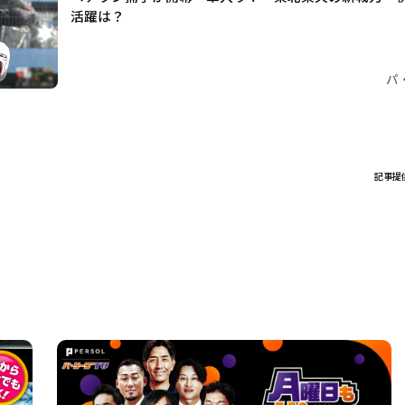
活躍は？
パ
記事提