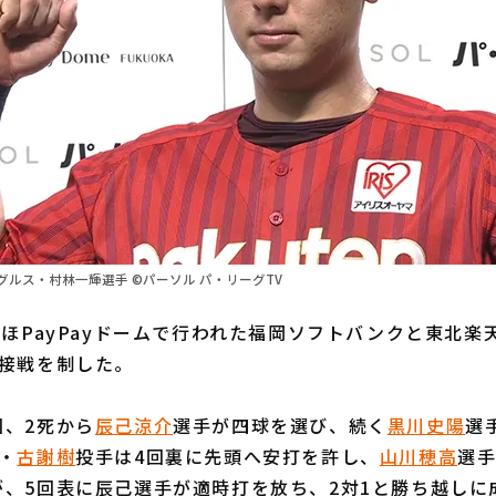
ルス・村林一輝選手 ©パーソル パ・リーグTV
ほPayPayドームで行われた福岡ソフトバンクと東北楽
が接戦を制した。
、2死から
辰己涼介
選手が四球を選び、続く
黒川史陽
選
・
古謝樹
投手は4回裏に先頭へ安打を許し、
山川穂高
選
が、5回表に辰己選手が適時打を放ち、2対1と勝ち越しに