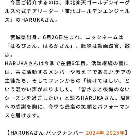
今回ご紹介するのは、東北楽天ゴールデンイーグ
ルス公式チアリーダー「東北ゴールデンエンジェル
ス」のHARUKAさん。
利用規約
プライバシーポリシー
宮城県出身、6月26日生まれ、ニックネームは
「はるぴょん、はるかさん」、趣味は動画鑑賞、散
運営会社
（別ウィンドウで開く）
よくある質問
歩。
特定商取引法の表示
アルバイト募集
（別ウィンドウで開く
HARUKAさんは今季で在籍6年目。活動継続の裏に
は、共に活動するメンバーや教え子であるJr.チアの
生徒たち、そしてファンからの「続けてほしい」と
いう温かい声がありました。「皆さまと後悔のない
シーズンを過ごしたい」と語るHARUKAさん。周囲
への感謝を胸に、今季も最高の笑顔とパフォーマン
スを届けます。
【HARUKAさん バックナンバー
2024年
2025年
】