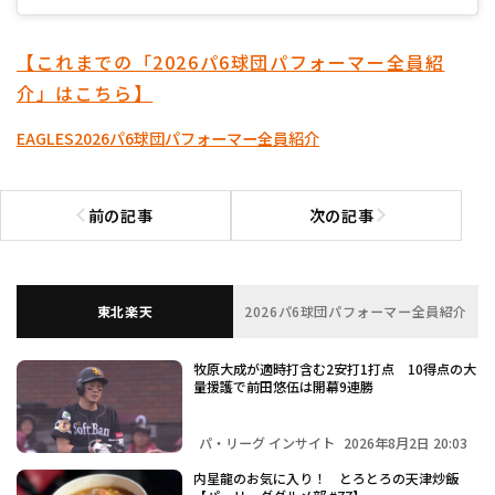
【これまでの「2026パ6球団パフォーマー全員紹
介」はこちら】
EAGLES
2026パ6球団パフォーマー全員紹介
前の記事
次の記事
前の記事へ
次の記事へ
東北楽天
2026パ6球団パフォーマー全員紹介
牧原大成が適時打含む2安打1打点 10得点の大
量援護で前田悠伍は開幕9連勝
パ・リーグ インサイト
2026年8月2日 20:03
内星龍のお気に入り！ とろとろの天津炒飯