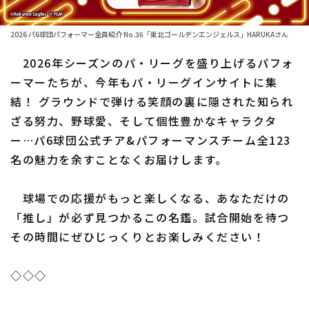
ファーム東地区
選手名鑑トップ
ニュース
2026 パ6球団パフォーマー全員紹介 No.36「東北ゴールデンエンジェルス」HARUKAさん
ファーム中地区
北海道日本ハムファイターズ
2026年シーズンのパ・リーグを盛り上げるパフォ
ファーム西地区
ーマーたちが、今年もパ・リーグインサイトに集
東北楽天ゴールデンイーグルス
結！ グラウンドで弾ける笑顔の裏に隠された知られ
交流戦
埼玉西武ライオンズ
ざる努力、野球愛、そして個性豊かなキャラクタ
設定
ー…パ6球団公式チア&パフォーマンスチーム全123
千葉ロッテマリーンズ
名の魅力を余すことなくお届けします。
オリックス・バファローズ
球場での応援がもっと楽しくなる、あなただけの
福岡ソフトバンクホークス
「推し」が必ず見つかるこの名鑑。試合開始を待つ
その時間にぜひじっくりとお楽しみください！
◇◇◇