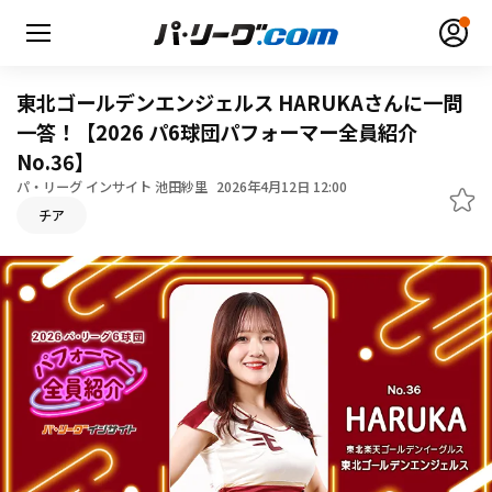
東北ゴールデンエンジェルス HARUKAさんに一問
一答！【2026 パ6球団パフォーマー全員紹介
No.36】
パ・リーグ インサイト 池田紗里
2026年4月12日 12:00
無料アカウント登録
ログイン
チア
HOME
動画
日程・結果
順位表･成績
1軍公式戦
選手名鑑