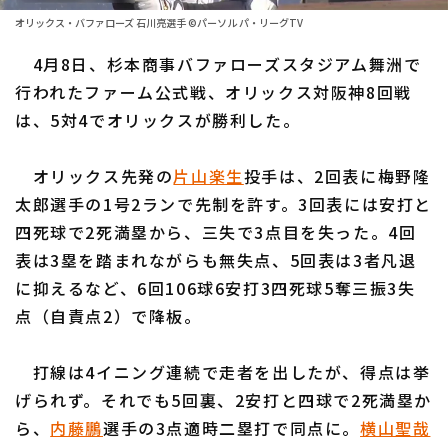
ファーム東地区
選手名鑑トップ
オリックス・バファローズ 石川亮選手 ©パーソル パ・リーグTV
ニュース
ファーム中地区
4月8日、杉本商事バファローズスタジアム舞洲で
北海道日本ハムファイターズ
ファーム西地区
行われたファーム公式戦、オリックス対阪神8回戦
東北楽天ゴールデンイーグルス
は、5対4でオリックスが勝利した。
交流戦
埼玉西武ライオンズ
設定
オリックス先発の
片山楽生
投手は、2回表に梅野隆
千葉ロッテマリーンズ
太郎選手の1号2ランで先制を許す。3回表には安打と
四死球で2死満塁から、三失で3点目を失った。4回
オリックス・バファローズ
表は3塁を踏まれながらも無失点、5回表は3者凡退
福岡ソフトバンクホークス
に抑えるなど、6回106球6安打3四死球5奪三振3失
点（自責点2）で降板。
打線は4イニング連続で走者を出したが、得点は挙
げられず。それでも5回裏、2安打と四球で2死満塁か
ら、
内藤鵬
選手の3点適時二塁打で同点に。
横山聖哉