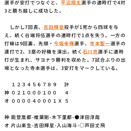
選手が安打でつなぐと、
平沼翔太
選手の適時打で4対
3と勝ち越しに成功した。
しかし7回表、
吉田輝星
投手が1死から四球を与
え、続く谷端将伍選手の適時打で1点を失う。一方の
利用規約
プライバシーポリシー
打線は9回裏、先頭・
今坂幸暉
選手、
寺本聖一
選手の
連打で2、3塁の好機を演出。続く
石川亮
選手に適時
運営会社
（別ウィンドウで開く）
よくある質問
打が生まれ、サヨナラ勝利を収めた。7試合ぶりの出
特定商取引法の表示
アルバイト募集
（別ウィンドウで開く
場となった寺本選手は、3安打をマークしている。
１２３４５６７８９ 計
神 ０２１０００１００ ４
オ ００００４０００１Ｘ ５
神 能登嵩都-椎葉剛-木下里都-●津田淳哉
オ 片山楽生-吉田輝星-入山海斗-○芦田丈飛