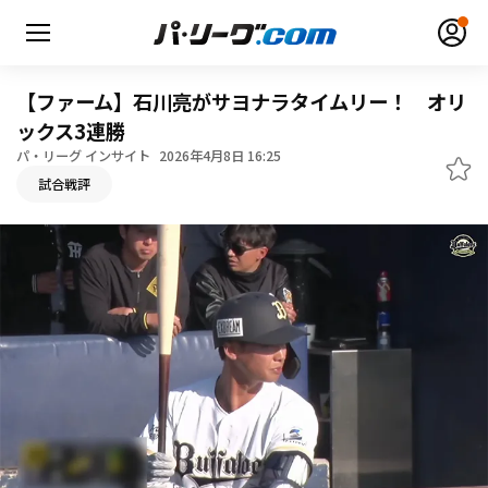
【ファーム】石川亮がサヨナラタイムリー！ オリ
ックス3連勝
パ・リーグ インサイト
2026年4月8日 16:25
無料アカウント登録
ログイン
試合戦評
HOME
動画
日程・結果
順位表･成績
1軍公式戦
選手名鑑