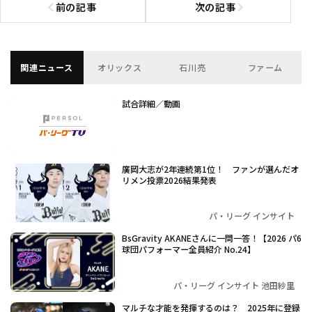
前の記事
次の記事
前の記事へ
次の記事へ
関連ニュース
オリックス
石川亮
ファーム
試合詳細／動画
廣岡大志が2年連続第1位！ ファンが選んだオ
リメン投票2026結果発表
パ・リーグ インサイト
BsGravity AKANEさんに一問一答！【2026 パ6
球団パフォーマー全員紹介 No.24】
パ・リーグ インサイト 池田紗里
マルチな才能を発揮するのは？ 2025年に登録