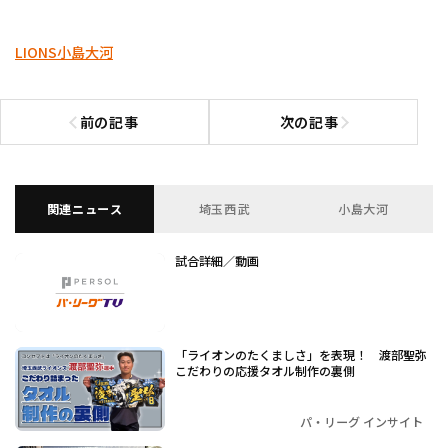
LIONS
小島大河
前の記事
次の記事
前の記事へ
次の記事へ
関連ニュース
埼玉西武
小島大河
試合詳細／動画
「ライオンのたくましさ」を表現！ 渡部聖弥
こだわりの応援タオル制作の裏側
パ・リーグ インサイト