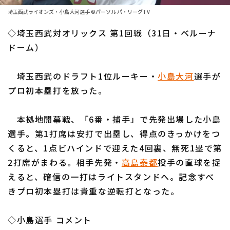
ファーム東地区
選手名鑑トップ
埼玉西武ライオンズ・小島大河選手 ©パーソル パ・リーグTV
ニュース
ファーム中地区
◇埼玉西武対オリックス 第1回戦（31日・ベルーナ
北海道日本ハムファイターズ
ファーム西地区
ドーム）
東北楽天ゴールデンイーグルス
交流戦
埼玉西武のドラフト1位ルーキー・
小島大河
選手が
埼玉西武ライオンズ
設定
プロ初本塁打を放った。
千葉ロッテマリーンズ
本拠地開幕戦、「6番・捕手」で先発出場した小島
オリックス・バファローズ
選手。第1打席は安打で出塁し、得点のきっかけをつ
福岡ソフトバンクホークス
くると、1点ビハインドで迎えた4回裏、無死1塁で第
2打席がまわる。相手先発・
高島泰都
投手の直球を捉
えると、確信の一打はライトスタンドへ。記念すべ
きプロ初本塁打は貴重な逆転打となった。
◇小島選手 コメント