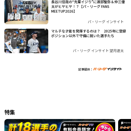
長谷川信哉の“先輩イジり”に渡部聖弥＆仲三優
太がヒヤヒヤ！？【パ・リーグ FANS
MEETUP2026】
パ・リーグ インサイト
マルチな才能を発揮するのは？ 2025年に登録
ポジション以外で守備に就いた選手たち
パ・リーグ インサイト 望月遼太
記事提供：
特集