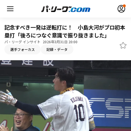
記念すべき一発は逆転打に！ 小島大河がプロ初本
塁打「後ろにつなぐ意識で振り抜きました」
パ・リーグ インサイト
2026年3月31日 20:00
無料アカウント登録
ログイン
選手フォーカス
記録・データ
HOME
動画
日程・結果
順位表･成績
1軍公式戦
選手名鑑