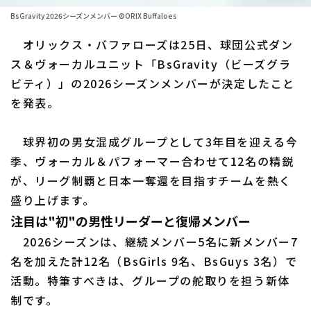
BsGravity 2026シーズンメンバー ©ORIX Buffaloes
ファーム東地区
選手名鑑トップ
ニュース
オリックス・バファローズは25日、球団公式ダン
ファーム中地区
北海道日本ハムファイターズ
ス＆ヴォーカルユニット「BsGravity（ビーズグラ
ファーム西地区
ビティ）」の2026シーズンメンバーが決定したこと
東北楽天ゴールデンイーグルス
を発表。
交流戦
埼玉西武ライオンズ
設定
球界初の男女混成グループとして3年目を迎える今
千葉ロッテマリーンズ
季、ヴォーカル＆パフォーマー合わせて12名の精鋭
オリックス・バファローズ
が、リーグ制覇と日本一奪還を目指すチームを熱く
盛り上げます。
福岡ソフトバンクホークス
注目は"初"の男性リーダーと復帰メンバー
2026シーズンは、継続メンバー5名に新メンバー7
名を加えた計12名（BsGirls 9名、BsGuys 3名）で
活動。特筆すべきは、グループの舵取りを担う新体
制です。