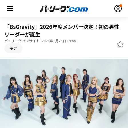
「BsGravity」2026年度メンバー決定！初の男性
リーダーが誕生
パ・リーグ インサイト
2026年1月25日 19:44
チア
無料アカウント登録
ログイン
HOME
動画
日程・結果
順位表･成績
1軍公式戦
選手名鑑