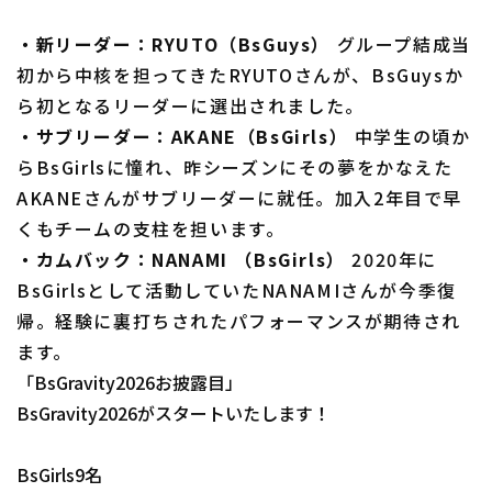
・新リーダー：RYUTO（BsGuys）
グループ結成当
初から中核を担ってきたRYUTOさんが、BsGuysか
ら初となるリーダーに選出されました。
・サブリーダー：AKANE（BsGirls）
中学生の頃か
らBsGirlsに憧れ、昨シーズンにその夢をかなえた
利用規約
プライバシーポリシー
AKANEさんがサブリーダーに就任。加入2年目で早
運営会社
（別ウィンドウで開く）
よくある質問
くもチームの支柱を担います。
・カムバック：NANAMI （BsGirls）
2020年に
特定商取引法の表示
アルバイト募集
（別ウィンドウで開く
BsGirlsとして活動していたNANAMIさんが今季復
帰。経験に裏打ちされたパフォーマンスが期待され
ます。
「BsGravity2026お披露目」
BsGravity2026がスタートいたします！
BsGirls9名