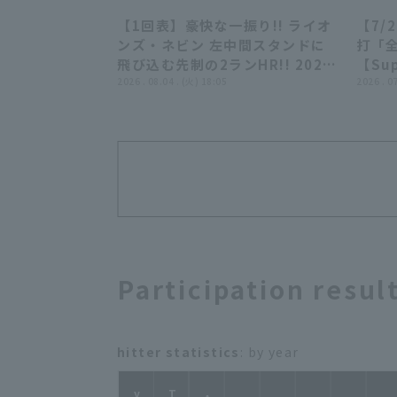
【1回表】豪快な一振り!! ライオ
【7/
00:53
ンズ・ネビン 左中間スタンドに
打「全
飛び込む先制の2ランHR!! 2026
【Su
年8月4日 千葉ロッテマリーンズ
2026 . 08.04 . (火) 18:05
ナジ
2026 . 0
対 埼玉西武ライオンズ
Participation resul
hitter statistics
: by year