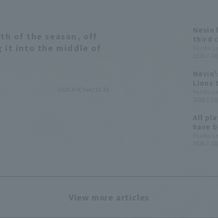
Nevin 
th of the season, off
third 
 it into the middle of
the h
Pacific 
2026.7.24(
Nevin'
Lions 
2026.8.4(Tue) 18:33
player
Pacific 
2026.7.22
profes
All pl
have b
to Yuk
Pacific 
2026.7.22
View more articles