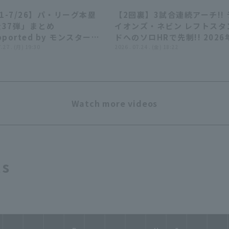
21-7/26】パ・リーグ本塁
【2回裏】3試合連続アーチ!! 
23:55
00:
37弾」まとめ
イオンズ・ネビン レフトスタ
pported by モンスターエ
ドへのソロHRで先制!! 2026
ー】
7.27 . (月) 19:30
月24日 埼玉西武ライオンズ 対
2026 . 07.24 . (金) 18:22
岡ソフトバンクホークス
Watch more videos
ts