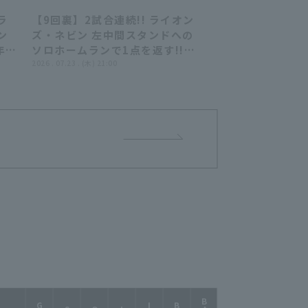
ラ
【9回裏】2試合連続!! ライオン
59
00:54
ン
ズ・ネビン 左中間スタンドへの
年7
ソロホームランで1点を返す!!
 福
2026年7月23日 埼玉西武ライオ
2026 . 07.23 . (木) 21:00
ンズ 対 北海道日本ハムファイタ
ーズ