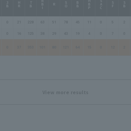
RBI
HBP
SAC
3B
HR
TB
SO
BB
SF
SB
R
0
21
228
63
51
78
45
11
0
5
2
0
16
125
38
29
43
19
4
0
7
0
0
37
353
101
80
121
64
15
0
12
2
View more results