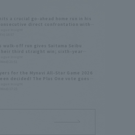
hits a crucial go-ahead home run in his
consecutive direct confrontation with
ome Home Run leader.
League Insight
Fri) 18:57
s walk-off run gives Saitama Seibu
their third straight win; sixth-year
 Taishi Mameda earns his first
League Insight
(Wed) 21:51
sional win.
ayers for the Mynavi All-Star Game 2026
een decided! The Plus One vote goes
i Yanagita
League Insight
(Wed) 17:23