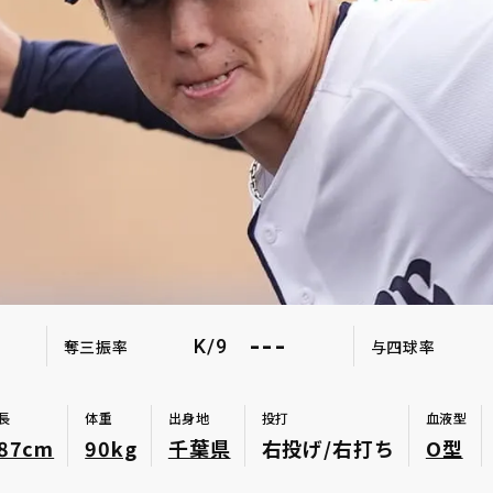
---
K/9
奪三振率
与四球率
長
体重
出身地
投打
血液型
87cm
90kg
千葉県
右投げ/右打ち
O型