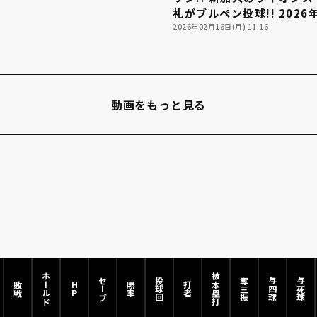
礼がブルペン投球!! 2026
16日 埼玉西武ライオンズ
2026年02月16日(月) 11:16
動画をもっと見る
ホールド
被本塁打
セーブ
投球回
奪三振
与四球
与死球
敗戦
HP
勝率
打者