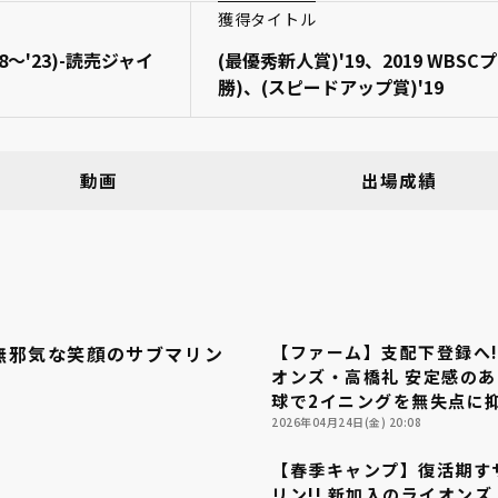
獲得タイトル
～'23)-読売ジャイ
(最優秀新人賞)'19、2019 WBSC
勝)、(スピードアップ賞)'19
動画
出場成績
橋礼 無邪気な笑顔のサブマリン
【ファーム】支配下登録へ!
03:02
オンズ・高橋礼 安定感の
球で2イニングを無失点に
る!! 2026年4月24日 埼
2026年04月24日(金) 20:08
イオンズ 対 横浜DeNAベ
【春季キャンプ】復活期す
ーズ
リン!! 新加入のライオン