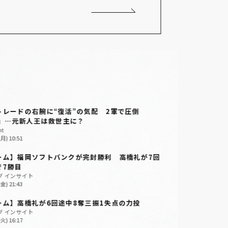
トレードの右腕に“復活”の気配 2軍で圧倒
4」…元新人王は救世主に？
nt
(月) 10:51
ーム】福岡ソフトバンクが完封勝利 高橋礼が7回
で7勝目
グ インサイト
(金) 21:43
ーム】高橋礼が6回途中8奪三振1失点の力投
グ インサイト
(火) 16:17