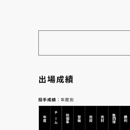
出場成績
投手成績
：年度別
チーム
防御率
無四球
年度
登板
完投
完封
勝利