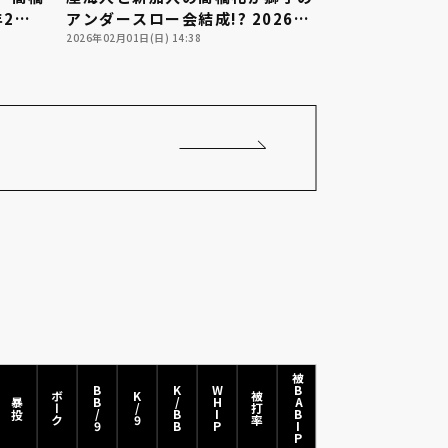
年2月
アンダースロー会結成!? 2026年
2月1日 埼玉西武ライオンズ
2026年02月01日(日) 14:38
被BABIP
BB/9
K/BB
WHIP
ボーク
K/9
被打率
暴投