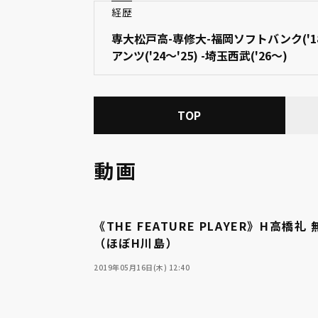
経歴
専大松戸高-専修大-福岡ソフトバンク('18
アンツ('24～'25) -埼玉西武('26～)
TOP
動画
《THE FEATURE PLAYER》H高
（ほぼH川島）
2019年05月16日(木) 12:40