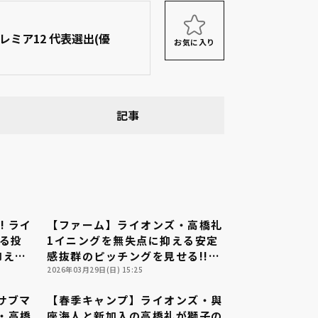
プレミア12 代表選出(優
お気に入り
記事
! ライ
【ファーム】ライオンズ・高橋礼
00:30
00:32
ある投
1イニングを無失点に抑える安定
抑え
感抜群のピッチングを見せる!!
玉西武ラ
2026年3月29日 埼玉西武ライオ
2026年03月29日(日) 15:25
イスタ
ンズ 対 中日ドラゴンズ
サブマ
【春季キャンプ】ライオンズ・與
03:40
09:20
ズ・高橋
座海人と新加入の高橋礼が獅子の