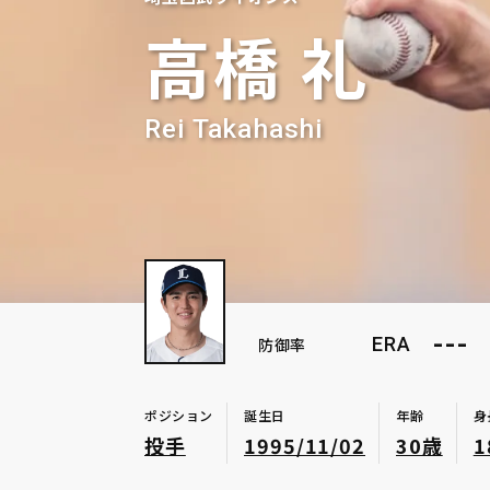
高橋 礼
Rei Takahashi
---
ERA
防御率
ポジション
誕生日
年齢
身
投手
1995/11/02
30歳
1