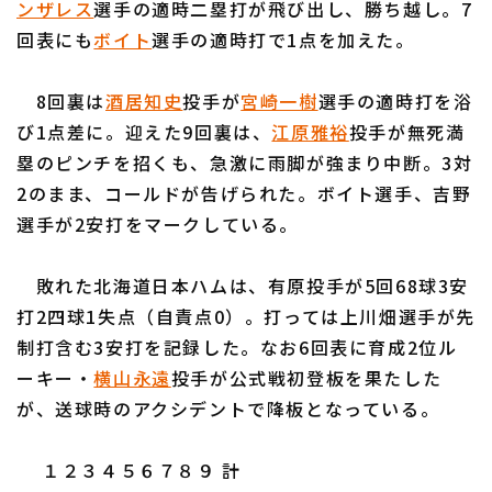
ンザレス
選手の適時二塁打が飛び出し、勝ち越し。7
回表にも
ボイト
選手の適時打で1点を加えた。
8回裏は
酒居知史
投手が
宮崎一樹
選手の適時打を浴
び1点差に。迎えた9回裏は、
江原雅裕
投手が無死満
利用規約
プライバシーポリシー
塁のピンチを招くも、急激に雨脚が強まり中断。3対
2のまま、コールドが告げられた。ボイト選手、吉野
運営会社
（別ウィンドウで開く）
よくある質問
選手が2安打をマークしている。
特定商取引法の表示
アルバイト募集
（別ウィンドウで開く
敗れた北海道日本ハムは、有原投手が5回68球3安
打2四球1失点（自責点0）。打っては上川畑選手が先
制打含む3安打を記録した。なお6回表に育成2位ル
ーキー・
横山永遠
投手が公式戦初登板を果たした
が、送球時のアクシデントで降板となっている。
１２３４５６７８９ 計