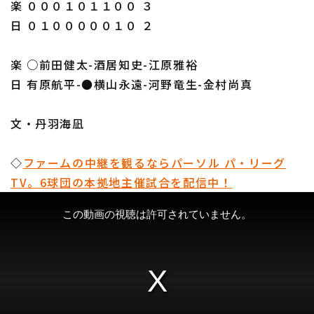
楽 ０００１０１１００ ３
日 ０１０００００１０ ２
楽 ○前田健太-酒居知史-江原雅裕
日 有原航平-●横山永遠-河野竜生-金村尚真
文・丹羽海凪
◇
ファームの中継を観るならパーソル パ・リーグ
TV。6球団の本拠地主催試合を配信中！