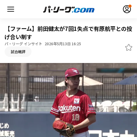
【ファーム】前田健太が7回1失点で有原航平との投
げ合い制す
パ・リーグ インサイト
2026年5月13日 16:25
無料アカウント登録
ログイン
試合戦評
HOME
動画
日程・結果
順位表･成績
1軍公式戦
選手名鑑