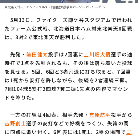
ファーム東地区
選手名鑑トップ
東北楽天ゴールデンイーグルス・前田健太投手 ©パーソル パ・リーグTV
ニュース
ファーム中地区
5月13日、ファイターズ鎌ケ谷スタジアムで行われ
北海道日本ハムファイターズ
ファーム西地区
たファーム公式戦、北海道日本ハム対東北楽天8回戦
東北楽天ゴールデンイーグルス
は、3対2で東北楽天が勝利した。
交流戦
埼玉西武ライオンズ
設定
先発・
前田健太
投手は2回裏に
上川畑大悟
選手の適
千葉ロッテマリーンズ
時打で1点を先制されるも、その後は落ち着いた投球
を見せる。5回、6回と3者凡退に打ち取ると、7回裏
オリックス・バファローズ
は1死から安打を許しながら、後続を2者連続三振。
福岡ソフトバンクホークス
7回104球5安打2四球7奪三振1失点の内容でマウン
ドを降りた。
一方の打線は4回表、相手先発・
有原航平
投手から
吉野創士
選手の安打などで好機をつくり、失策の間
に同点に追い付く。6回表には1死1、2塁の場面で
ゴ