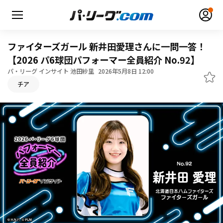
ファイターズガール 新井田愛理さんに一問一答！
【2026 パ6球団パフォーマー全員紹介 No.92】
パ・リーグ インサイト 池田紗里
2026年5月8日 12:00
チア
無料アカウント登録
ログイン
HOME
動画
日程・結果
順位表･成績
1軍公式戦
選手名鑑