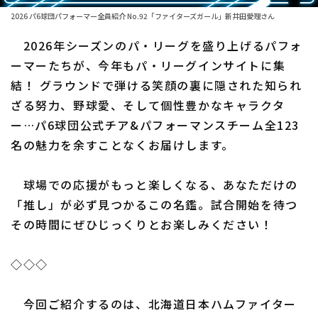
2026 パ6球団パフォーマー全員紹介 No.92「ファイターズガール」新井田愛理さん
ファーム東地区
選手名鑑トップ
ニュース
2026年シーズンのパ・リーグを盛り上げるパフォ
ファーム中地区
北海道日本ハムファイターズ
ーマーたちが、今年もパ・リーグインサイトに集
ファーム西地区
結！ グラウンドで弾ける笑顔の裏に隠された知られ
東北楽天ゴールデンイーグルス
ざる努力、野球愛、そして個性豊かなキャラクタ
交流戦
埼玉西武ライオンズ
ー…パ6球団公式チア&パフォーマンスチーム全123
設定
名の魅力を余すことなくお届けします。
千葉ロッテマリーンズ
オリックス・バファローズ
球場での応援がもっと楽しくなる、あなただけの
「推し」が必ず見つかるこの名鑑。試合開始を待つ
福岡ソフトバンクホークス
その時間にぜひじっくりとお楽しみください！
◇◇◇
今回ご紹介するのは、北海道日本ハムファイター