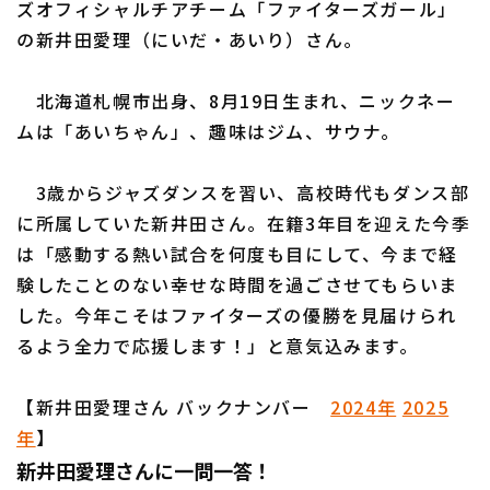
ズオフィシャルチアチーム「ファイターズガール」
の新井田愛理（にいだ・あいり）さん。
北海道札幌市出身、8月19日生まれ、ニックネー
利用規約
プライバシーポリシー
ムは「あいちゃん」、趣味はジム、サウナ。
運営会社
（別ウィンドウで開く）
よくある質問
3歳からジャズダンスを習い、高校時代もダンス部
特定商取引法の表示
アルバイト募集
（別ウィンドウで開く
に所属していた新井田さん。在籍3年目を迎えた今季
は「感動する熱い試合を何度も目にして、今まで経
験したことのない幸せな時間を過ごさせてもらいま
した。今年こそはファイターズの優勝を見届けられ
るよう全力で応援します！」と意気込みます。
【新井田愛理さん バックナンバー
2024年
2025
年
】
新井田愛理さんに一問一答！