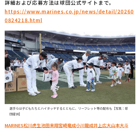
詳細および応募方法は球団公式サイトまで。
https://www.marines.co.jp/news/detail/20260
0824218.html
選手らは子どもたちとハイタッチするとともに、リーフレット等の配布も【写真：球
団提供】
MARINES
松川虎生
池田来翔
宮崎竜成
小川龍成
井上広大
山本大斗