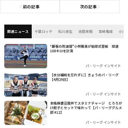
前の記事
次の記事
前の記事へ
次の記事へ
関連ニュース
千葉ロッテ
松川虎生
池田来翔
宮崎竜成
小川
“幕張の防波堤”小林雅英が始球式登板 球速
108キロを計測
パ・リーグ インサイト
【水分補給を忘れずに】きょうのパ・リーグ
【4月29日】
パ・リーグ インサイト
本格麻婆豆腐丼でスタミナチャージ とろろが
け餃子とセットで味わって【パ・リーググルメ
部 #12】
パ・リーグ インサイト