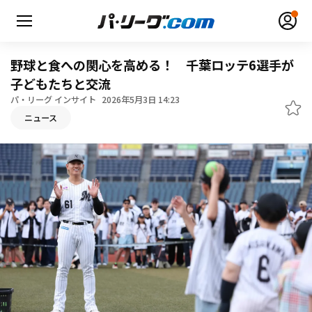
野球と食への関心を高める！ 千葉ロッテ6選手が
子どもたちと交流
パ・リーグ インサイト
2026年5月3日 14:23
ニュース
無料アカウント登録
ログイン
HOME
動画
日程・結果
順位表･成績
1軍公式戦
選手名鑑