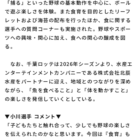
「捕る」といった野球の基本動作を中心に、ボール
で遊ぶ楽しさを体験。また食育を目的としたリーフ
レットおよび海苔の配布を行ったほか、食に関する
選手への質問コーナーも実施された。野球やスポー
ツへの興味・関心に加え、食への関心の醸成を図
る。
利用規約
プライバシーポリシー
運営会社
（別ウィンドウで開く）
よくある質問
なお、千葉ロッテは2026年シーズンより、水産エ
ンターテインメントカンパニーである株式会社北辰
特定商取引法の表示
アルバイト募集
（別ウィンドウで開く
水産をパートナーに迎え、地域とのつながりを深め
ながら、「魚を食べること」と「体を動かすこと」
の楽しさを発信していくとしている。
▼小川選手 コメント▼
「子どもたちと触れ合って、少しでも野球の楽しさ
を伝えられたのかなと思います。今回は『食育』も