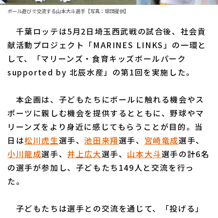
ボール遊びで交流する山本大斗選手【写真：球団提供】
ファーム東地区
選手名鑑トップ
ニュース
千葉ロッテは5月2日埼玉西武戦の試合後、社会貢
ファーム中地区
北海道日本ハムファイターズ
献活動プロジェクト「MARINES LINKS」の一環と
ファーム西地区
して、「マリーンズ・食育キッズボールパーク
東北楽天ゴールデンイーグルス
supported by 北辰水産」の第1回を実施した。
交流戦
埼玉西武ライオンズ
設定
本企画は、子どもたちにボールに触れる機会やス
千葉ロッテマリーンズ
ポーツに親しむ機会を提供するとともに、野球やマ
オリックス・バファローズ
リーンズをより身近に感じてもらうことが目的。当
日は
松川虎生
選手、
池田来翔
選手、
宮崎竜成
選手、
福岡ソフトバンクホークス
小川龍成
選手、
井上広大
選手、
山本大斗
選手の計6名
の選手が参加し、子どもたち149人と交流を行っ
た。
子どもたちは選手との交流を通じて、「投げる」