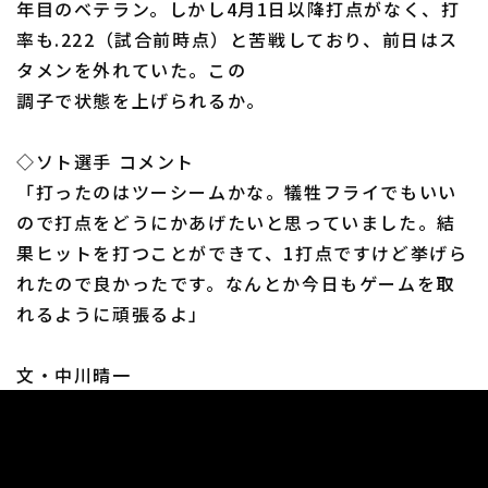
年目のベテラン。しかし4月1日以降打点がなく、打
率も.222（試合前時点）と苦戦しており、前日はス
タメンを外れていた。この
調子で状態を上げられるか。
利用規約
プライバシーポリシー
◇ソト選手 コメント
「打ったのはツーシームかな。犠牲フライでもいい
運営会社
（別ウィンドウで開く）
よくある質問
ので打点をどうにかあげたいと思っていました。結
特定商取引法の表示
アルバイト募集
（別ウィンドウで開く
果ヒットを打つことができて、1打点ですけど挙げら
れたので良かったです。なんとか今日もゲームを取
れるように頑張るよ」
文・中川晴一