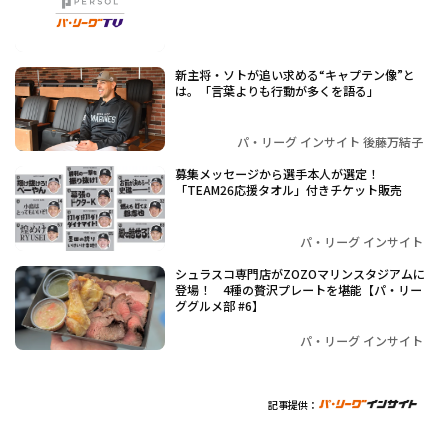
新主将・ソトが追い求める“キャプテン像”と
は。「言葉よりも行動が多くを語る」
パ・リーグ インサイト 後藤万結子
募集メッセージから選手本人が選定！
「TEAM26応援タオル」付きチケット販売
パ・リーグ インサイト
シュラスコ専門店がZOZOマリンスタジアムに
登場！ 4種の贅沢プレートを堪能【パ・リー
ググルメ部 #6】
パ・リーグ インサイト
記事提供：