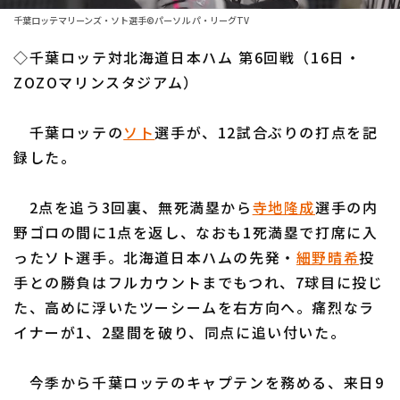
ファーム東地区
選手名鑑トップ
千葉ロッテマリーンズ・ソト選手©パーソル パ・リーグTV
ニュース
ファーム中地区
◇千葉ロッテ対北海道日本ハム 第6回戦（16日・
北海道日本ハムファイターズ
ファーム西地区
ZOZOマリンスタジアム）
東北楽天ゴールデンイーグルス
交流戦
千葉ロッテの
ソト
選手が、12試合ぶりの打点を記
埼玉西武ライオンズ
設定
録した。
千葉ロッテマリーンズ
2点を追う3回裏、無死満塁から
寺地隆成
選手の内
オリックス・バファローズ
野ゴロの間に1点を返し、なおも1死満塁で打席に入
福岡ソフトバンクホークス
ったソト選手。北海道日本ハムの先発・
細野晴希
投
手との勝負はフルカウントまでもつれ、7球目に投じ
た、高めに浮いたツーシームを右方向へ。痛烈なラ
イナーが1、2塁間を破り、同点に追い付いた。
今季から千葉ロッテのキャプテンを務める、来日9