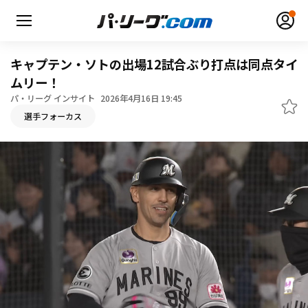
キャプテン・ソトの出場12試合ぶり打点は同点タイ
ムリー！
パ・リーグ インサイト
2026年4月16日 19:45
無料アカウント登録
ログイン
選手フォーカス
HOME
動画
日程・結果
順位表･成績
1軍公式戦
選手名鑑