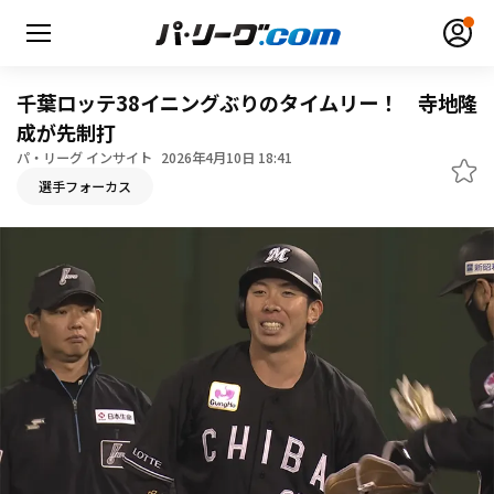
千葉ロッテ38イニングぶりのタイムリー！ 寺地隆
成が先制打
パ・リーグ インサイト
2026年4月10日 18:41
無料アカウント登録
ログイン
選手フォーカス
HOME
動画
日程・結果
順位表･成績
1軍公式戦
選手名鑑