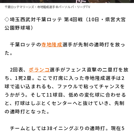
ファーム東地区
選手名鑑トップ
千葉ロッテマリーンズ・寺地隆成選手 ©パーソル パ・リーグTV
ニュース
ファーム中地区
◇埼玉西武対千葉ロッテ 第4回戦（10日・県営大宮
北海道日本ハムファイターズ
ファーム西地区
公園野球場）
東北楽天ゴールデンイーグルス
交流戦
千葉ロッテの
寺地隆成
選手が先制の適時打を放っ
埼玉西武ライオンズ
設定
た。
千葉ロッテマリーンズ
2回表、
ポランコ
選手がフェンス直撃の二塁打を放
オリックス・バファローズ
ち、1死2塁。ここで打席に入った寺地隆成選手は2
福岡ソフトバンクホークス
球で追い込まれるも、ファウルで粘ってチャンスを
うかがう。そして11球目、低めの変化球に合わせる
と、打球はしぶとくセンターへと抜けていき、先制
の適時打となった。
チームとしては38イニングぶりの適時打。現在5