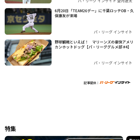
パ・リーグ インサイト 望月遼太
6月20日「TEAM26デー」に千葉ロッテOB・久
保康友が来場
パ・リーグ インサイト
野球観戦といえば！ マリーンズの豪快アメリ
カンホットドッグ【パ・リーググルメ部 #4】
パ・リーグ インサイト
記事提供：
特集