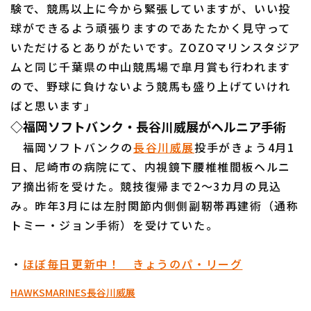
験で、競馬以上に今から緊張していますが、いい投
球ができるよう頑張りますのであたたかく見守って
いただけるとありがたいです。ZOZOマリンスタジア
ムと同じ千葉県の中山競馬場で皐月賞も行われます
ので、野球に負けないよう競馬も盛り上げていけれ
ばと思います」
利用規約
プライバシーポリシー
◇福岡ソフトバンク・長谷川威展がヘルニア手術
運営会社
（別ウィンドウで開く）
よくある質問
福岡ソフトバンクの
長谷川威展
投手がきょう4月1
日、尼崎市の病院にて、内視鏡下腰椎椎間板ヘルニ
特定商取引法の表示
アルバイト募集
（別ウィンドウで開く
ア摘出術を受けた。競技復帰まで2〜3カ月の見込
み。昨年3月には左肘関節内側側副靭帯再建術（通称
トミー・ジョン手術）を受けていた。
・
ほぼ毎日更新中！ きょうのパ・リーグ
HAWKS
MARINES
長谷川威展