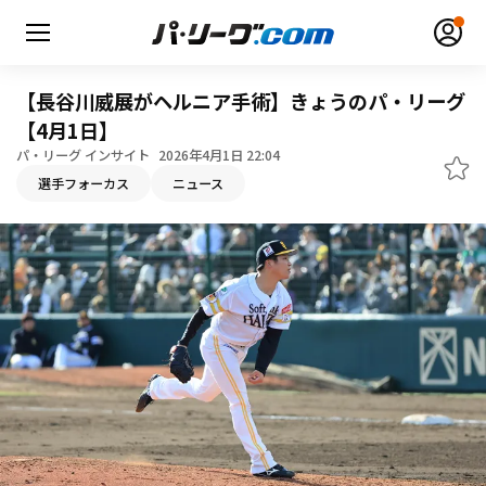
【長谷川威展がヘルニア手術】きょうのパ・リーグ
【4月1日】
パ・リーグ インサイト
2026年4月1日 22:04
選手フォーカス
ニュース
無料アカウント登録
ログイン
HOME
動画
日程・結果
順位表･成績
1軍公式戦
選手名鑑