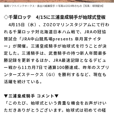
福岡ソフトバンクホークス・長谷川威展投手 ※写真は2024年のもの【写真：球団提供】
ファーム東地区
選手名鑑トップ
ニュース
◇千葉ロッテ 4/15に三浦皇成騎手が始球式登板
ファーム中地区
北海道日本ハムファイターズ
4月15日（水）、ZOZOマリンスタジアムにて行わ
ファーム西地区
れる千葉ロッテ対北海道日本ハム戦で、JRAの冠協
東北楽天ゴールデンイーグルス
交流戦
賛試合「JRA中山競馬場presents 皐月賞ナイタ
埼玉西武ライオンズ
ー」が開催。三浦皇成騎手が始球式を行うことが決
設定
定した。三浦騎手は、武豊騎手の持つ新人年間最多
千葉ロッテマリーンズ
勝記録を更新するほか、JRA最速記録となるデビュ
オリックス・バファローズ
ー戦から11カ月7日で通算100勝達成、昨年のスプリ
ンターズステークス（GⅠ）を勝利するなど、現在も
福岡ソフトバンクホークス
活躍を続けている。
▼三浦皇成騎手 コメント▼
「このたび、始球式という貴重な機会をお声がけい
ただきありがとうございます。始球式は初めての経