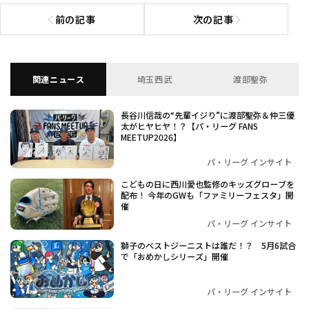
前の記事
次の記事
前の記事へ
次の記事へ
関連ニュース
埼玉西武
渡部聖弥
長谷川信哉の“先輩イジり”に渡部聖弥＆仲三優
太がヒヤヒヤ！？【パ・リーグ FANS
MEETUP2026】
パ・リーグ インサイト
こどもの日に西川愛也監修のキッズグローブを
配布！ 今年のGWも「ファミリーフェスタ」開
催
パ・リーグ インサイト
獅子のベストジーニストは誰だ！？ 5月6試合
で「おめかしシリーズ」開催
パ・リーグ インサイト