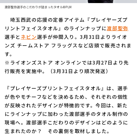
渡部聖弥選手のこだわりが詰まったタオル©PLM
ファーム東地区
選手名鑑トップ
ニュース
埼玉西武の応援の定番アイテム『プレイヤーズプ
ファーム中地区
北海道日本ハムファイターズ
リントフェイスタオル』のラインナップに
渡部聖弥
ファーム西地区
選手と
ネビン
選手が仲間入り。3月31日よりライオ
東北楽天ゴールデンイーグルス
ンズ チームストア フラッグスなど店頭で販売されま
交流戦
埼玉西武ライオンズ
す。
設定
※ライオンズストア オンラインでは3月27日より先
千葉ロッテマリーンズ
行販売を実施中。（3月31日より順次発送）
オリックス・バファローズ
『プレイヤーズプリントフェイスタオル』は、選手
福岡ソフトバンクホークス
が色やモチーフなどを決めるため、それぞれの個性
が反映されたデザインが特徴的です。今回は、新た
にラインナップに加わった渡部選手のタオル制作の
現場へ。渡部選手こだわりのデザインはどのように
生まれたのか？ その裏側を取材しました。