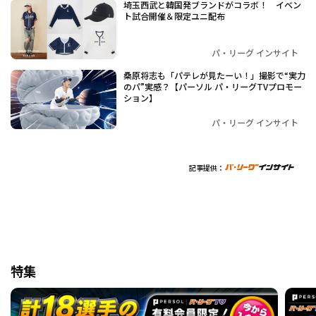
埼玉西武と韓国発ブランドがコラボ！ イベン
ト試合開催＆限定ユニ配布
パ・リーグ インサイト
桑原将志も「パテレが見たーい！」撮影で“実力
のパ”実感？【パーソル パ・リーグTVプロモー
ション】
パ・リーグ インサイト
記事提供：
特集