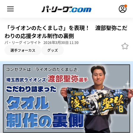
「ライオンのたくましさ」を表現！ 渡部聖弥こだ
わりの応援タオル制作の裏側
パ・リーグ インサイト
2026年3月30日 11:30
選手フォーカス
グッズ
無料アカウント登録
ログイン
HOME
動画
日程・結果
順位表･成績
1軍公式戦
選手名鑑