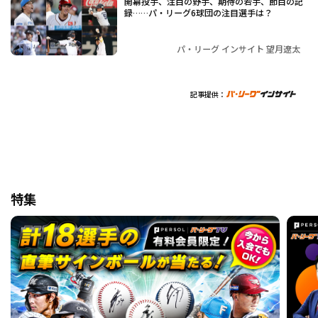
開幕投手、注目の野手、期待の若手、節目の記
録……パ・リーグ6球団の注目選手は？
パ・リーグ インサイト 望月遼太
記事提供：
特集