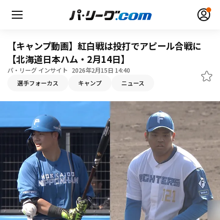
【キャンプ動画】紅白戦は投打でアピール合戦に
【北海道日本ハム・2月14日】
パ・リーグ インサイト
2026年2月15日 14:40
無料アカウント登録
ログイン
選手フォーカス
キャンプ
ニュース
HOME
動画
日程・結果
順位表･成績
1軍公式戦
選手名鑑