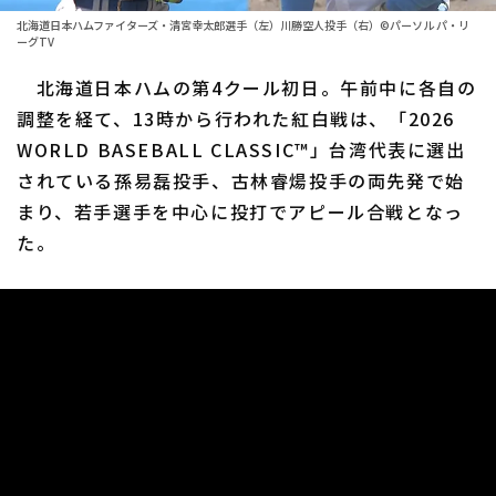
ファーム東地区
選手名鑑トップ
北海道日本ハムファイターズ・清宮幸太郎選手（左）川勝空人投手（右）©パーソル パ・リ
ニュース
ーグTV
ファーム中地区
北海道日本ハムファイターズ
北海道日本ハムの第4クール初日。午前中に各自の
ファーム西地区
調整を経て、13時から行われた紅白戦は、「2026
東北楽天ゴールデンイーグルス
交流戦
WORLD BASEBALL CLASSIC™」台湾代表に選出
埼玉西武ライオンズ
されている孫易磊投手、古林睿煬投手の両先発で始
設定
まり、若手選手を中心に投打でアピール合戦となっ
千葉ロッテマリーンズ
た。
オリックス・バファローズ
福岡ソフトバンクホークス