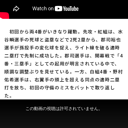
利用規約
プライバシーポリシー
初回から両4番がいきなり躍動。先攻・紅組は、水
運営会社
（別ウィンドウで開く）
よくある質問
谷瞬選手の死球と盗塁などで2死2塁から、郡司裕也
選手が孫投手の変化球を捉え、ライト線を破る適時
特定商取引法の表示
アルバイト募集
（別ウィンドウで開く
二塁打で先制に成功した。郡司選手は、開幕戦で「4
番・三塁手」としての起用が明言されている中で、
順調な調整ぶりを見せている。一方、白組4番・野村
佑希選手は、右翼手の頭上を超える同点の適時二塁
打を放ち、初回の守備のミスをバットで取り返し
た。