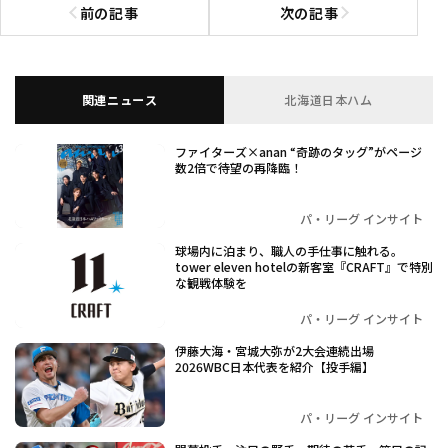
前の記事
次の記事
前の記事へ
次の記事へ
関連ニュース
北海道日本ハム
ファイターズ×anan “奇跡のタッグ”がページ
数2倍で待望の再降臨！
パ・リーグ インサイト
球場内に泊まり、職人の手仕事に触れる。
tower eleven hotelの新客室『CRAFT』で特別
な観戦体験を
パ・リーグ インサイト
伊藤大海・宮城大弥が2大会連続出場
2026WBC日本代表を紹介【投手編】
パ・リーグ インサイト