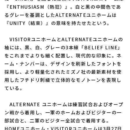
『ENTHUSIASM（熱狂）』。白と黒の中間色であ
るグレーを基調としたALTERNATEユニホームは
『UNITY（結束）』の意味を持たせたという。
VISITORユニホームとALTERNATEユニホームの
利用規約
プライバシーポリシー
袖には、黒、白、グレーの3本線「BELIEF LINE」
をこれまでよりも細く配置し、現代的な印象に。ネ
運営会社
（別ウィンドウで開く）
よくある質問
ーム・ナンバーは、デザインを刷新したフォントを
特定商取引法の表示
アルバイト募集
（別ウィンドウで開く
採用し、より軽量化されたミズノ社の最新素材を使
用したフチドリ刺繍で立体的なモノトーンを表現し
ている。
ALTERNATE ユニホームは練習試合およびオープ
ン戦から着用し、一軍のホームおよびビジターの一
部試合と、二軍のビジター全試合で着用する。
HOMEユニホーム・VISITORユニホームは3月27日