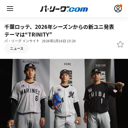
千葉ロッテ、2026年シーズンからの新ユニ発表
テーマは“TRINITY”
パ・リーグ インサイト
2026年1月16日 15:20
ニュース
無料アカウント登録
ログイン
HOME
動画
日程・結果
順位表･成績
1軍公式戦
選手名鑑