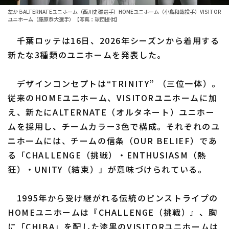
左からALTERNATEユニホーム（西川史礁選手）HOMEユニホーム（小島和哉投手）VISITOR
ファーム東地区
選手名鑑トップ
ユニホーム（藤原恭大選手）【写真：球団提供】
ニュース
ファーム中地区
千葉ロッテは16日、2026年シーズンから着用する
北海道日本ハムファイターズ
新たな3種類のユニホームを発表した。
ファーム西地区
東北楽天ゴールデンイーグルス
交流戦
デザインコンセプトは“TRINITY” （三位一体）。
埼玉西武ライオンズ
従来のHOMEユニホーム、VISITORユニホームに加
設定
千葉ロッテマリーンズ
え、新たにALTERNATE（オルタネート）ユニホー
ムを採用し、チームカラー3色で構成。それぞれのユ
オリックス・バファローズ
ニホームには、チームの信条（OUR BELIEF）であ
る「CHALLENGE（挑戦）・ENTHUSIASM（熱
福岡ソフトバンクホークス
狂）・UNITY（結束）」が意味づけられている。
1995年から受け継がれる伝統のピンストライプの
HOMEユニホームは『CHALLENGE（挑戦）』、胸
に「CHIBA」を配した漆黒のVISITORユニホームは