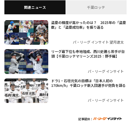
関連ニュース
千葉ロッテ
盗塁の精度が高かったのは？ 2025年の「盗塁
数」と「盗塁成功率」を振り返る
パ・リーグ インサイト 望月遼太
リーグ最下位も寺地隆成、西川史礁ら若手が台
頭【千葉ロッテマリーンズ2025：野手編】
パ・リーグ インサイト
ドラ1・石垣元気の目標は「日本人初の
170km/h」千葉ロッテ新入団選手が抱負を語る
パ・リーグ インサイト
記事提供：