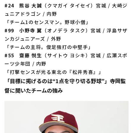
#24 熊谷 大誠
（クマガイ タイセイ）宮城 / 大崎ジ
ュニアドラゴン / 内野
「チーム1のセンスマン。野球小僧」
#99 小野寺 翼
（オノデラ タスク）宮城 / 浮島サザ
ンカジュニアーズ / 外野
「チームの主将。俊足強打の中堅手」
#55 齋藤 悦生
（サイトウ ヨシキ）宮城 / 広瀬スポ
ーツ少年団 / 内野
「打撃センスが光る東北の『松井秀喜』」
「目標に掲げるのは“1点を守り切る野球”」寺岡監
督に聞いたチームの強み