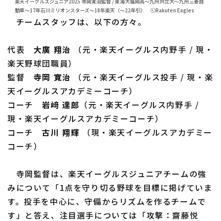
楽天イーグルスジュニア2025 寺岡寛治監督 / 東海大福岡高～九州共立大～九州三菱自
動車～17年石川ミリオンスターズ～18年楽天（～22年引） ⓒRakuten Eagles
チームスタッフは、以下の方々。
代表
大廣 翔治
（元・楽天イーグルス内野手 / 現・
楽天野球団職員）
監督
寺岡 寛治
（元・楽天イーグルス投手 / 現・楽
天イーグルスアカデミーコーチ）
コーチ
岩﨑 達郎
（元・楽天イーグルス内野手 /
現・楽天イーグルスアカデミーコーチ）
コーチ
古川 翔輝
（現・楽天イーグルスアカデミー
コーチ）
寺岡監督は、楽天イーグルスジュニアチームの強
みについて「1点を守り切る野球を目標に掲げていま
す。投手を中心に、守備からリズムを作るチームで
す」と答え、注目選手については「攻撃：齋藤悦