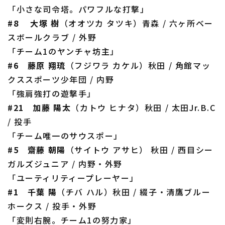
「小さな司令塔。パワフルな打撃」
#8 ​ 大塚 樹
（オオツカ タツキ）青森 / 六ヶ所ベー
スボールクラブ / 外野
「チーム1のヤンチャ坊主」
#6 藤原 翔琉
（フジワラ カケル）秋田 / 角館マッ
クススポーツ少年団 / 内野
「強肩強打の遊撃手」
#21 加藤 陽太
（カトウ ヒナタ）秋田 / 太田Jr.B.C
/ 投手
「チーム唯一のサウスポー」
#5 齋藤 朝陽
（サイトウ アサヒ） 秋田 / 西目シー
ガルズジュニア / 内野・外野
「ユーティリティープレーヤー」
#1 千葉 陽
（チバ ハル）秋田 / 綴子・清鷹ブルー
ホークス / 投手・外野
「変則右腕。チーム1の努力家」