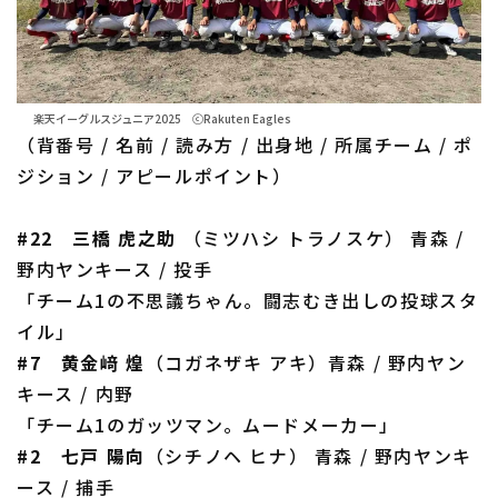
楽天イーグルスジュニア2025 ⓒRakuten Eagles
（背番号 / 名前 / 読み方 / 出身地 / 所属チーム / ポ
ジション / アピールポイント）
#22 三橋 虎之助
（ミツハシ トラノスケ） 青森 /
野内ヤンキース / 投手
「チーム1の不思議ちゃん。闘志むき出しの投球スタ
イル」
#7 黄金﨑 煌
（コガネザキ アキ）青森 / 野内ヤン
キース / 内野
「チーム1のガッツマン。ムードメーカー」
#2 七戸 陽向
（シチノヘ ヒナ） 青森 / 野内ヤンキ
ース / 捕手