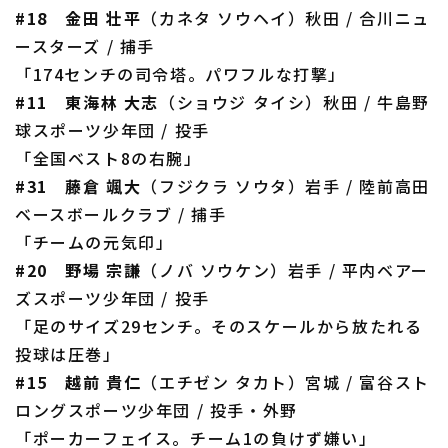
#18 金田 壮平
（カネタ ソウヘイ）秋田 / 合川ニュ
ースターズ / 捕手
「174センチの司令塔。パワフルな打撃」
#11 東海林 大志
（ショウジ タイシ）秋田 / 牛島野
球スポーツ少年団 / 投手
「全国ベスト8の右腕」
#31 藤倉 颯大
（フジクラ ソウタ）岩手 / 陸前高田
ベースボールクラブ / 捕手
「チームの元気印」
#20 野場 宗謙
（ノバ ソウケン）岩手 / 平内ベアー
ズスポーツ少年団 / 投手
「足のサイズ29センチ。そのスケールから放たれる
投球は圧巻」
#15 越前 貴仁
（エチゼン タカト）宮城 / 富谷スト
ロングスポーツ少年団 / 投手・外野
「ポーカーフェイス。チーム1の負けず嫌い」