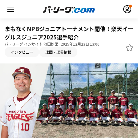
まもなくNPBジュニアトーナメント開催！楽天イー
グルスジュニア2025選手紹介
パ・リーグ インサイト 池田紗里
2025年12月23日 13:00
インタビュー
球団・球界情報
無料アカウント登録
ログイン
HOME
動画
日程・結果
順位表･成績
1軍公式戦
選手名鑑