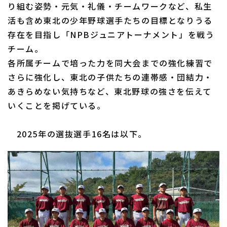
り組む姿勢・元気・礼儀・チームワークなど、私生
活も含め東北の少年野球選手たちの目標となりうる
存在を目指し「NPBジュニアトーナメント」を戦う
チーム。
利用規約
プライバシーポリシー
各所属チームで培った力を同大会までの強化練習で
さらに強化し、東北の子供たちの連帯感・団結力・
運営会社
（別ウィンドウで開く）
よくある質問
あきらめない気持ちなど、東北野球の強さを伝えて
特定商取引法の表示
アルバイト募集
（別ウィンドウで開く
いくことを掲げている。
2025年の選抜選手16名は以下。