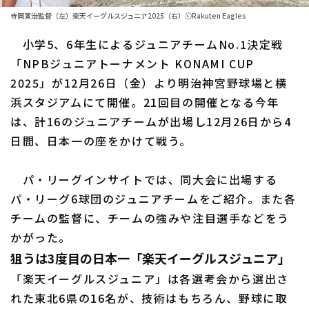
寺岡寛治監督（左）楽天イーグルスジュニア2025（右）ⓒRakuten Eagles
ファーム東地区
選手名鑑トップ
ニュース
小学5、6年生によるジュニアチームNo.1決定戦
ファーム中地区
北海道日本ハムファイターズ
「NPBジュニアトーナメント KONAMI CUP
ファーム西地区
2025」が12月26日（金）より明治神宮野球場と横
東北楽天ゴールデンイーグルス
浜スタジアムにて開催。21回目の開催となる今年
交流戦
埼玉西武ライオンズ
は、計16のジュニアチームが出場し12月26日から4
設定
日間、日本一の座をかけて戦う。
千葉ロッテマリーンズ
オリックス・バファローズ
パ・リーグインサイトでは、同大会に出場する
パ・リーグ6球団のジュニアチームをご紹介。また各
福岡ソフトバンクホークス
チームの監督に、チームの強みや注目選手などをう
かがった。
狙うは3度目の日本一「楽天イーグルスジュニア」
「楽天イーグルスジュニア」は各選考会から選出さ
れた東北6県の16名が、技術はもちろん、野球に取