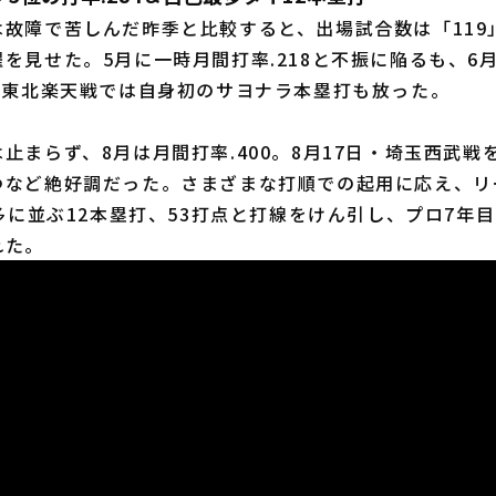
は故障で苦しんだ昨季と比較すると、出場試合数は「119
を見せた。5月に一時月間打率.218と不振に陥るも、6
・東北楽天戦では自身初のサヨナラ本塁打も放った。
まらず、8月は月間打率.400。8月17日・埼玉西武戦
つなど絶好調だった。さまざまな打順での起用に応え、リ
最多に並ぶ12本塁打、53打点と打線をけん引し、プロ7年
れた。