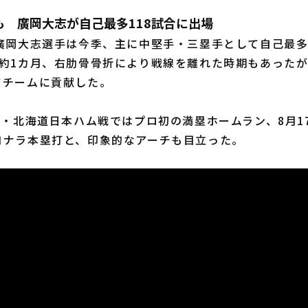
も 廣岡大志が自己最多118試合に出場
廣岡大志選手は今季、主に中堅手・三塁手として自己最多の
ら約1カ月、右肋骨骨折により戦線を離れた時期もあったが
てチームに貢献した。
・北海道日本ハム戦ではプロ初の満塁ホームラン、8月1
ヨナラ本塁打と、印象的なアーチも目立った。