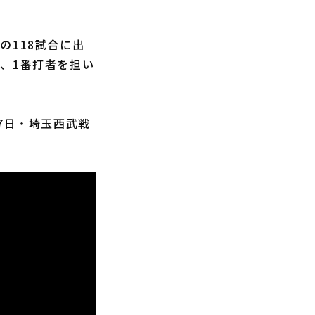
118試合に出
、1番打者を担い
7日・埼玉西武戦