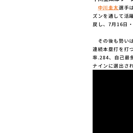
中川圭太
選手
ズンを通して活躍
戻し、7月16日
その後も勢いは止
連続本塁打を打
率.284、自己
ナインに選出さ