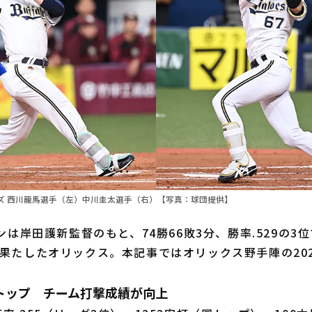
ズ 西川龍馬選手（左）中川圭太選手（右）【写真：球団提供】
ンは岸田護新監督のもと、74勝66敗3分、勝率.529の3
果たしたオリックス。本記事ではオリックス野手陣の20
トップ チーム打撃成績が向上