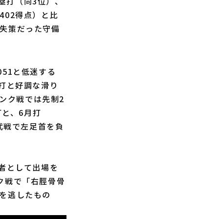
本塁打（同3位）、
402得点）と比
8失策だった守備
51と低迷する
安打と好調な滑り
バンク戦では先制2
打と、6月打
西武戦で左足首を負
者として出場を
ク戦で「右脛骨骨
ルを逃したもの