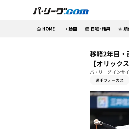
HOME
動画
日程・結果
順
移籍2年目・
【オリックス
パ・リーグ インサ
選手フォーカス