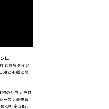
ズンに
打者最多タイと
158と不振に陥
身初のサヨナラ打
シーズン最終戦
の打率.283、