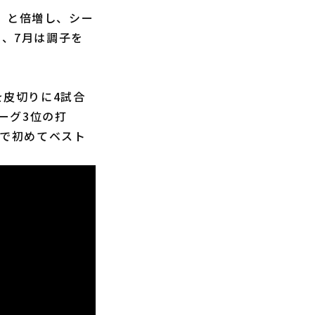
」と倍増し、シー
月、7月は調子を
を皮切りに4試合
ーグ3位の打
目で初めてベスト