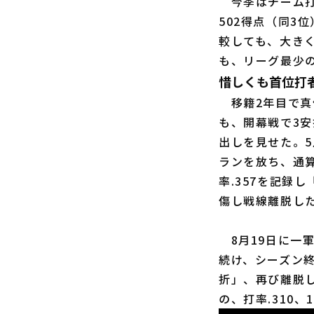
今季はチーム打率
502得点（同3位
較しても、大き
も、リーグ最少の
惜しくも首位打
移籍2年目で真
も、開幕戦で3安
出しを見せた。5
ランを放ち、通算
率.357を記録
傷し戦線離脱し
8月19日に一
続け、シーズン
折」、再び離脱
の、打率.310