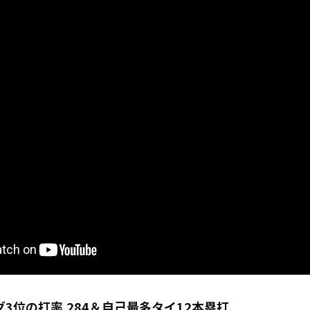
3位の打率.284＆自己最多タイ12本塁打