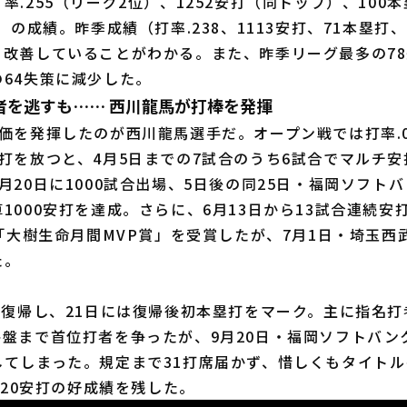
.255（リーグ2位）、1252安打（同トップ）、100
）の成績。昨季成績（打率.238、1113安打、71本塁打、
く改善していることがわかる。また、昨季リーグ最多の7
64失策に減少した。
者を逃すも…… 西川龍馬が打棒を発揮
価を発揮したのが西川龍馬選手だ。オープン戦では打率.0
打を放つと、4月5日までの7試合のうち6試合でマルチ
月20日に1000試合出場、5日後の同25日・福岡ソフト
1000安打を達成。さらに、6月13日から13試合連続安
し「大樹生命月間MVP賞」を受賞したが、7月1日・埼玉
た。
軍復帰し、21日には復帰後初本塁打をマーク。主に指名打
終盤まで首位打者を争ったが、9月20日・福岡ソフトバン
してしまった。規定まで31打席届かず、惜しくもタイト
、120安打の好成績を残した。