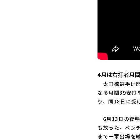
4月は右打者月
太田椋選手は開
なる月間39安打
り、同18日に受
6月13日の復
も放った。ベン
まで一軍出場を続