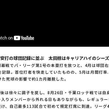
間安打の球団記録に並ぶ 太田椋はキャリアハイのシー
幕戦でパ・リーグ第1号の本塁打を放つと、4月は球団右
を記録。首位打者を快走していたものの、5月は月間打率.
けた死球の影響で約1カ月離脱した。
帰後は徐々に調子を戻し、8月26日・千葉ロッテ戦では自
チ入りメンバーから外れる日もありながらも、レギュラー
け、自己最多113試合で初めて規定打席に到達。リーグ4位