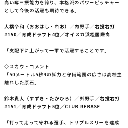
高い奪三振能力を誇り、本格派のパワーピッチャー
として今後の活躍も期待できる」
大橋令和（おおはし・れお）／内野手／右投右打
#150／育成ドラフト4位／オイスカ浜松国際高
「支配下に上がって一軍で活躍することです」
◇スカウトコメント
「50メートル5秒9の脚力と守備範囲の広さは高校生
離れした原石」
鈴木貴大（すずき・たかひろ）／外野手／右投右打
#151／育成ドラフト5位／CLUB REBASE
「打って走って守れる選手、トリプルスリーを達成