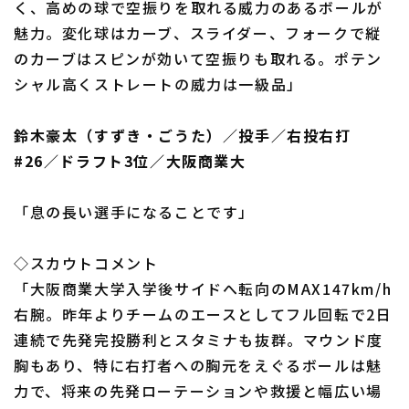
く、高めの球で空振りを取れる威力のあるボールが
魅力。変化球はカーブ、スライダー、フォークで縦
のカーブはスピンが効いて空振りも取れる。ポテン
シャル高くストレートの威力は一級品」
鈴木豪太（すずき・ごうた）／投手／右投右打
#26／ドラフト3位／大阪商業大
「息の長い選手になることです」
◇スカウトコメント
「大阪商業大学入学後サイドへ転向のMAX147km/h
右腕。昨年よりチームのエースとしてフル回転で2日
連続で先発完投勝利とスタミナも抜群。マウンド度
胸もあり、特に右打者への胸元をえぐるボールは魅
力で、将来の先発ローテーションや救援と幅広い場