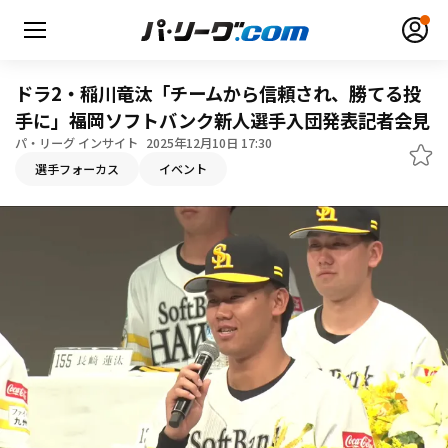
ドラ2・稲川竜汰「チームから信頼され、勝てる投
手に」福岡ソフトバンク新人選手入団発表記者会見
パ・リーグ インサイト
2025年12月10日 17:30
無料アカウント登録
ログイン
選手フォーカス
イベント
HOME
動画
日程・結果
順位表･成績
1軍公式戦
選手名鑑