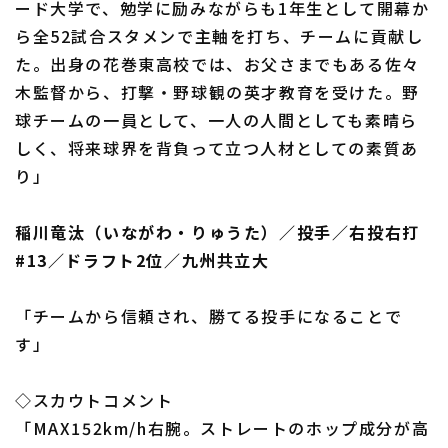
ード大学で、勉学に励みながらも1年生として開幕か
ら全52試合スタメンで主軸を打ち、チームに貢献し
た。出身の花巻東高校では、お父さまでもある佐々
利用規約
プライバシーポリシー
木監督から、打撃・野球観の英才教育を受けた。野
球チームの一員として、一人の人間としても素晴ら
運営会社
（別ウィンドウで開く）
よくある質問
しく、将来球界を背負って立つ人材としての素質あ
り」
特定商取引法の表示
アルバイト募集
（別ウィンドウで開く
稲川竜汰（いながわ・りゅうた）／投手／右投右打
#13／ドラフト2位／九州共立大
「チームから信頼され、勝てる投手になることで
す」
◇スカウトコメント
「MAX152km/h右腕。ストレートのホップ成分が高