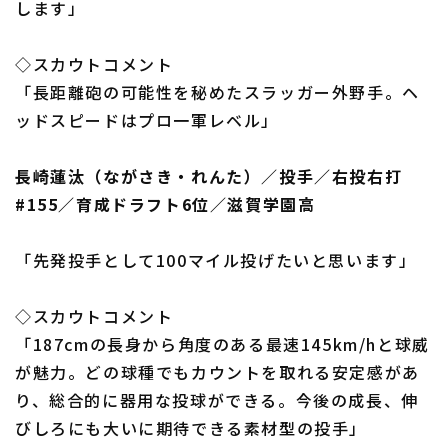
します」
◇スカウトコメント
「長距離砲の可能性を秘めたスラッガー外野手。ヘ
ッドスピードはプロ一軍レベル」
長崎蓮汰（ながさき・れんた）／投手／右投右打
#155／育成ドラフト6位／滋賀学園高
「先発投手として100マイル投げたいと思います」
◇スカウトコメント
「187cmの長身から角度のある最速145km/hと球威
が魅力。どの球種でもカウントを取れる安定感があ
り、総合的に器用な投球ができる。今後の成長、伸
びしろにも大いに期待できる素材型の投手」