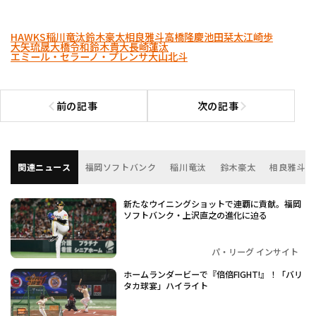
HAWKS
稲川竜汰
鈴木豪太
相良雅斗
高橋隆慶
池田栞太
江崎歩
大矢琉晟
大橋令和
鈴木貴大
長崎蓮汰
エミール・セラーノ・プレンサ
大山北斗
前の記事
次の記事
前の記事へ
次の記事へ
関連ニュース
福岡ソフトバンク
稲川竜汰
鈴木豪太
相良雅斗
新たなウイニングショットで連覇に貢献。福岡
ソフトバンク・上沢直之の進化に迫る
パ・リーグ インサイト
ホームランダービーで『倍倍FIGHT!』！「バリ
タカ球宴」ハイライト