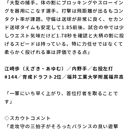
「大型の捕手。体の割にブロッキングやスローイン
グを器用にこなす選手。打撃は飛距離が出るもコン
タクト率が課題。守備は送球が非常に良く、セカン
ド送球タイムも安定して1.85前後。試合の中では少
しウエスト気味だけど1.78秒を確認と大柄の割に投
げるスピードは持っている。特に力任せではなくて
柔らかく投げれる事は評価できる点」
江崎歩（えざき・あゆむ）／内野手／右投左打
#144／育成ドラフト2位／福井工業大学附属福井高
「一軍にいち早く上がり、首位打者を取ることで
す」
◇スカウトコメント
「走攻守の三拍子がそろったバランスの良い遊撃