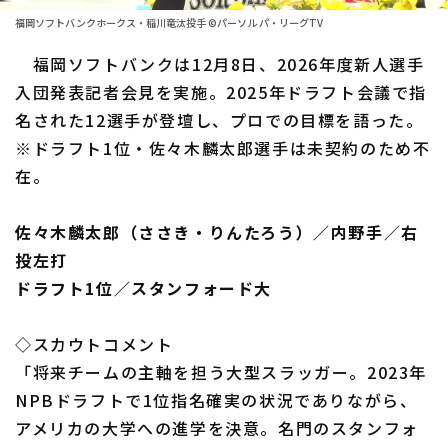
ファーム東地区
選手名鑑トップ
福岡ソフトバンクホークス・稲川竜汰投手 ©パーソル パ・リーグTV
ニュース
ファーム中地区
福岡ソフトバンクは12月8日、2026年度新人選手
北海道日本ハムファイターズ
ファーム西地区
入団発表記者会見を実施。2025年ドラフト会議で指
東北楽天ゴールデンイーグルス
名された12選手が登壇し、プロでの目標を語った。
交流戦
※ドラフト1位・佐々木麟太郎選手は未契約のため不
埼玉西武ライオンズ
設定
在。
千葉ロッテマリーンズ
佐々木麟太郎（ささき・りんたろう）／内野手／右
オリックス・バファローズ
投左打
福岡ソフトバンクホークス
ドラフト1位／スタンフォード大
◇スカウトコメント
「将来チームの主軸を担う大型スラッガー。2023年
NPBドラフトで1位指名確実の状況でありながら、
アメリカの大学への進学を決意。名門のスタンフォ