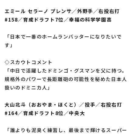
エミール セラーノ プレンサ／外野手／右投右打
#158／育成ドラフト7位／幸福の科学学園高
「日本で一番のホームランバッターになりたいで
す」
◇スカウトコメント
「中日で活躍したドミンゴ・グスマンを父に持つ。
規格外のパワーで長距離砲の可能性を秘めた日本人
扱いのドミニカ人」
大山北斗（おおやま・ほくと）／投手／右投右打
#164／育成ドラフト8位／中央大
「誰よりも泥臭く練習し、最後まで輝けるスーパー