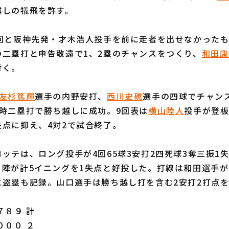
越しの犠飛を許す。
回と阪神先発・才木浩人投手を前に走者を出せなかったも
の二塁打と申告敬遠で1、2塁のチャンスをつくり、
和田康
付く。
友杉篤輝
選手の内野安打、
西川史礁
選手の四球でチャン
適時二塁打で勝ち越しに成功。9回表は
横山陸人
投手が登板
点に抑え、4対2で試合終了。
テは、ロング投手が4回65球3安打2四死球3奪三振1
フ陣が計5イニングを1失点と好投した。打線は和田選手
に盗塁も記録。山口選手は勝ち越し打を含む2安打2打点
８９ 計
０００ ２