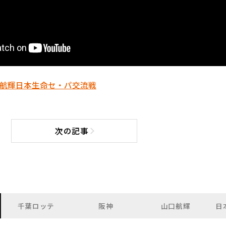
航輝
日本生命セ・パ交流戦
次の記事
次の記事へ
千葉ロッテ
阪神
山口航輝
日