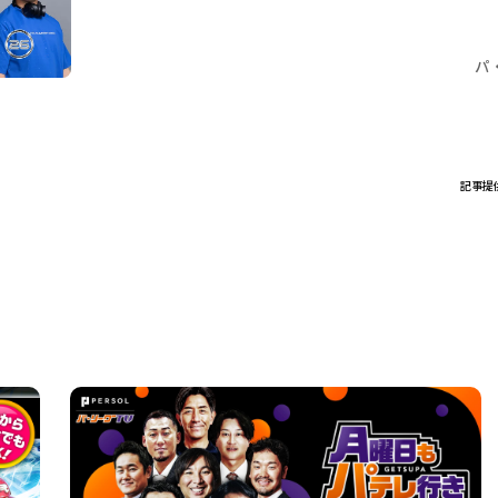
パ
記事提