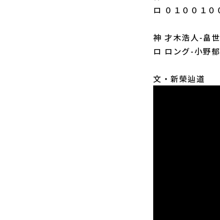
ロ ０１００１０
神 才木浩人-畠
ロ ロング-小野
文・新榮辿道