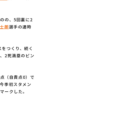
のの、5回裏に2
士朗
選手の適時
スをつくり、続く
、2死満塁のピン
失点（自責点0）で
が今季初スタメン
をマークした。