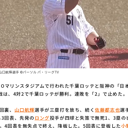
口航輝選手 ©パーソル パ・リーグTV
ZOマリンスタジアムで行われた千葉ロッテと阪神の「日
3回戦は、4対2で千葉ロッテが勝利。連敗を「2」で止めた。
回裏、
山口航輝
選手が三塁打を放ち、続く
佐藤都志也
選
し3回表、先発の
ロング
投手が四球と失策で無死1、3塁の
。4回表を無失点で終え、降板した。5回表に登板した
小