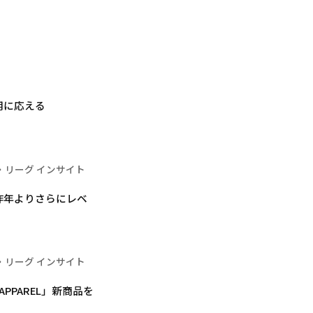
用に応える
・リーグ インサイト
昨年よりさらにレベ
・リーグ インサイト
 APPAREL」新商品を