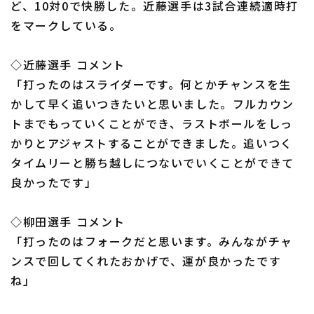
ど、10対0で快勝した。近藤選手は3試合連続適時打
をマークしている。
◇近藤選手 コメント
「打ったのはスライダーです。何とかチャンスを生
利用規約
プライバシーポリシー
かして早く追いつきたいと思いました。フルカウン
トまでもっていくことができ、ラストボールをしっ
運営会社
（別ウィンドウで開く）
よくある質問
かりとアジャストすることができました。追いつく
特定商取引法の表示
アルバイト募集
（別ウィンドウで開く
タイムリーと勝ち越しにつないでいくことができて
良かったです」
◇柳田選手 コメント
「打ったのはフォークだと思います。みんながチャ
ンスで回してくれたおかげで、運が良かったです
ね」