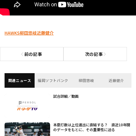
HAWKS
柳田悠岐
近藤健介
前の記事
次の記事
前の記事へ
次の記事へ
関連ニュース
福岡ソフトバンク
柳田悠岐
近藤健介
試合詳細／動画
本塁打数は上位進出に直結する？ 直近10年間
のデータをもとに、その重要性に迫る