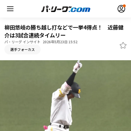
柳田悠岐の勝ち越し打などで一挙4得点！ 近藤健
介は3試合連続タイムリー
パ・リーグ インサイト
2026年5月23日 15:52
無料アカウント登録
ログイン
選手フォーカス
HOME
動画
日程・結果
順位表･成績
1軍公式戦
選手名鑑