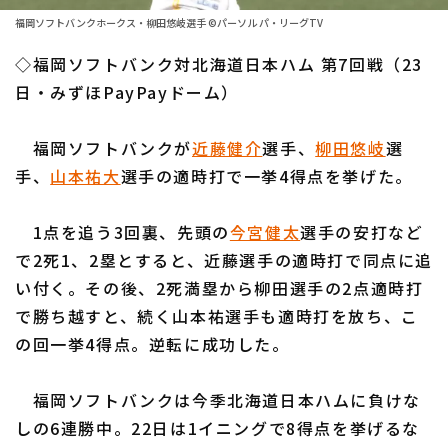
ファーム東地区
選手名鑑トップ
福岡ソフトバンクホークス・柳田悠岐選手 ©パーソル パ・リーグTV
ニュース
ファーム中地区
◇福岡ソフトバンク対北海道日本ハム 第7回戦（23
北海道日本ハムファイターズ
ファーム西地区
日・みずほPayPayドーム）
東北楽天ゴールデンイーグルス
交流戦
福岡ソフトバンクが
近藤健介
選手、
柳田悠岐
選
埼玉西武ライオンズ
設定
手、
山本祐大
選手の適時打で一挙4得点を挙げた。
千葉ロッテマリーンズ
1点を追う3回裏、先頭の
今宮健太
選手の安打など
オリックス・バファローズ
で2死1、2塁とすると、近藤選手の適時打で同点に追
福岡ソフトバンクホークス
い付く。その後、2死満塁から柳田選手の2点適時打
で勝ち越すと、続く山本祐選手も適時打を放ち、こ
の回一挙4得点。逆転に成功した。
福岡ソフトバンクは今季北海道日本ハムに負けな
しの6連勝中。22日は1イニングで8得点を挙げるな