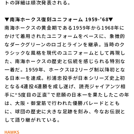
トの詳細は順次発表される。
▼南海ホークス復刻ユニフォーム 1959-'68▼
南海ホークスの黄金期である1959年から1968年に
かけて着用されたユニフォームをベースに、象徴的
なダークグリーンのロゴとラインを継承。当時のク
利用規約
プライバシーポリシー
ラシックな風格を現代のユニフォームとして再現し
運営会社
（別ウィンドウで開く）
よくある質問
た、南海ホークスの歴史と伝統を感じられる特別な
一着だ。1959年、ホークスは2リーグ制以降初とな
特定商取引法の表示
アルバイト募集
（別ウィンドウで開く
る日本一を達成。杉浦忠投手が日本シリーズ史上初
となる4連投4連勝を成し遂げ、読売ジャイアンツ相
手に“5度目の正直”で悲願の日本一を果たしたこの年
は、大阪・御堂筋で行われた優勝パレードととも
に、球団の歴史に大きな足跡を刻み、今なお伝説と
して語り継がれている。
HAWKS