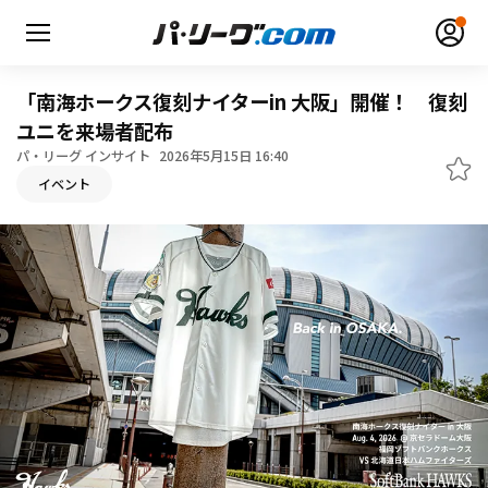
「南海ホークス復刻ナイターin 大阪」開催！ 復刻
ユニを来場者配布
パ・リーグ インサイト
2026年5月15日 16:40
イベント
無料アカウント登録
ログイン
HOME
動画
日程・結果
順位表･成績
1軍公式戦
選手名鑑