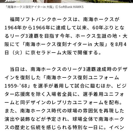
「南海ホークス復刻ナイターin 大阪」Ⓒ SoftBank HAWKS
ファーム東地区
選手名鑑トップ
ニュース
福岡ソフトバンクホークスは、南海ホークスが
ファーム中地区
北海道日本ハムファイターズ
1964年から1966年に達成して以来、60年ぶりとな
ファーム西地区
るリーグ3連覇を目指す今年、ホークス生誕の地・大
東北楽天ゴールデンイーグルス
阪にて「南海ホークス復刻ナイターin 大阪」を8月4
交流戦
埼玉西武ライオンズ
日（火）に京セラドーム大阪で開催する。
設定
千葉ロッテマリーンズ
当日は、南海ホークスのリーグ3連覇達成時のデザ
オリックス・バファローズ
インを復刻した「南海ホークス復刻ユニフォーム
1959-’68」を選手が着用して試合に臨むほか、ビジ
福岡ソフトバンクホークス
ター応援席を除く入場者全員に、選手着用ユニフォ
ームと同デザインのレプリカユニフォームを配布。
また、南海ホークス時代の球場の雰囲気を再現した
演出や装飾などが予定され、球場全体で南海ホーク
スの歴史と伝統を感じられる特別な一日に。イベン