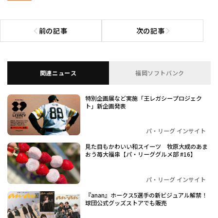
前の記事
次の記事
前の記事へ
次の記事へ
関連ニュース
福岡ソフトバンク
特別企画展など実施「王レガシープロジェク
ト」新企画発表
パ・リーグ インサイト
見た目もかわいい和スイーツ 牧原大成のあま
おう苺大福串【パ・リーググルメ部 #16】
パ・リーグ インサイト
『anan』ホークス5選手の新ビジュアル解禁！
球団公式グッズストアでも販売