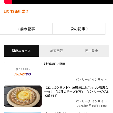
LIONS
西川愛也
前の記事
次の記事
前の記事へ
次の記事へ
関連ニュース
埼玉西武
西川愛也
試合詳細／動画
パ・リーグ インサイト
〈エルズクラフト〉10周年にふさわしい贅沢な
一枚！ 「10種のチーズピザ」【パ・リーググル
メ部 #17】
パ・リーグ インサイト
2026年5月10日 11:00