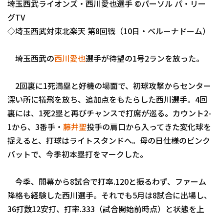
埼玉西武ライオンズ・西川愛也選手 ©パーソル パ・リー
ファーム東地区
選手名鑑トップ
ニュース
グTV
ファーム中地区
◇埼玉西武対東北楽天 第8回戦（10日・ベルーナドーム）
北海道日本ハムファイターズ
ファーム西地区
東北楽天ゴールデンイーグルス
埼玉西武の
西川愛也
選手が待望の1号2ランを放った。
交流戦
埼玉西武ライオンズ
2回裏に1死満塁と好機の場面で、初球攻撃からセンター
千葉ロッテマリーンズ
深い所に犠飛を放ち、追加点をもたらした西川選手。4回
設定
裏には、1死2塁と再びチャンスで打席が巡る。カウント2-
オリックス・バファローズ
1から、3番手・
藤井聖
投手の肩口から入ってきた変化球を
福岡ソフトバンクホークス
捉えると、打球はライトスタンドへ。母の日仕様のピンク
バットで、今季初本塁打をマークした。
今季、開幕から8試合で打率.120と振るわず、ファーム
降格も経験した西川選手。それでも5月は8試合に出場し、
36打数12安打、打率.333（試合開始前時点）と状態を上