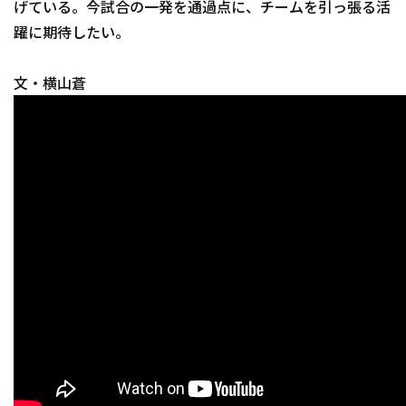
げている。今試合の一発を通過点に、チームを引っ張る活
躍に期待したい。
文・横山蒼
利用規約
プライバシーポリシ
運営会社
（別ウィンドウで開く）
よくある質問
特定商取引法の表示
アルバイト募集
（別