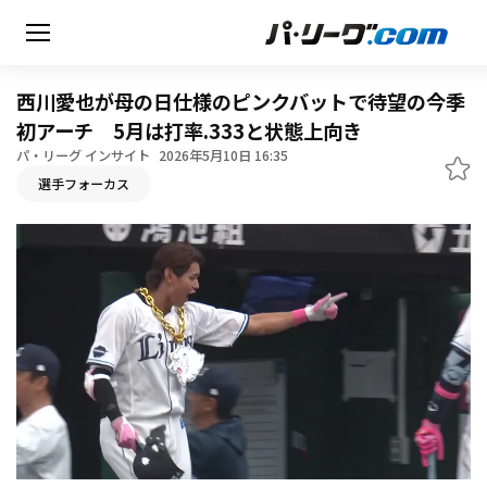
西川愛也が母の日仕様のピンクバットで待望の今季
初アーチ 5月は打率.333と状態上向き
パ・リーグ インサイト
2026年5月10日 16:35
無料アカウント登録
選手フォーカス
HOME
動画
日程・結果
順位表･成績
1軍公式戦
選手名鑑