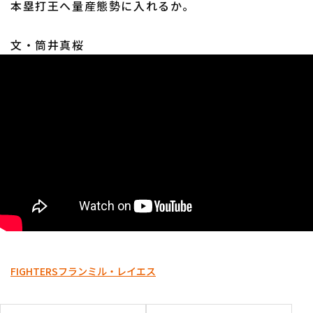
本塁打王へ量産態勢に入れるか。
文・筒井真桜
利用規約
プライバシーポリシー
運営会社
（別ウィンドウで開く）
よくある質問
特定商取引法の表示
アルバイト募集
（別ウィンドウで開く
FIGHTERS
フランミル・レイエス