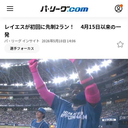
レイエスが初回に先制2ラン！ 4月15日以来の一
発
パ・リーグ インサイト
2026年5月10日 14:06
無料アカウント登録
ログイン
選手フォーカス
HOME
動画
日程・結果
順位表･成績
1軍公式戦
選手名鑑