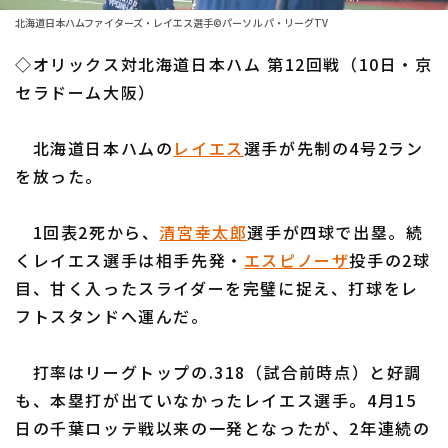
ファーム東地区
選手名鑑トップ
北海道日本ハムファイターズ・レイエス選手©パーソル パ・リーグTV
ニュース
ファーム中地区
◇オリックス対北海道日本ハム 第12回戦（10日・京
北海道日本ハムファイターズ
ファーム西地区
セラドーム大阪）
東北楽天ゴールデンイーグルス
交流戦
北海道日本ハムの
レイエス
選手が先制の4号2ラン
埼玉西武ライオンズ
設定
を放った。
千葉ロッテマリーンズ
1回表2死から、
清宮幸太郎
選手が四球で出塁。続
オリックス・バファローズ
くレイエス選手は相手先発・
エスピノーザ
投手の2球
福岡ソフトバンクホークス
目、甘く入ったスライダーを完璧に捉え、打球をレ
フトスタンドへ運んだ。
打率はリーグトップの.318（試合前時点）と好調
も、本塁打が出ていなかったレイエス選手。4月15
日の千葉ロッテ戦以来の一発となったが、2年連続の