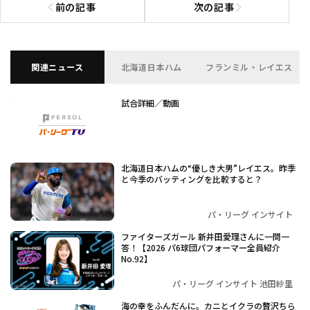
前の記事
次の記事
前の記事へ
次の記事へ
関連ニュース
北海道日本ハム
フランミル・レイエス
試合詳細／動画
北海道日本ハムの“優しき大男”レイエス。昨季
と今季のバッティングを比較すると？
パ・リーグ インサイト
ファイターズガール 新井田愛理さんに一問一
答！【2026 パ6球団パフォーマー全員紹介
No.92】
パ・リーグ インサイト 池田紗里
海の幸をふんだんに。カニとイクラの贅沢ちら