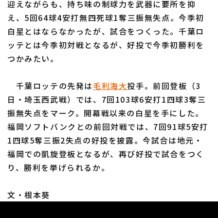
迎えながらも、持ち味の制球力を武器に要所を抑
え、5回64球4安打無四死球1奪三振無失点。今季初
白星とはならなかったが、試合をつくった。千葉ロ
ッテとは今季初対戦となるが、好投で今季初勝利を
つかみたい。
利用規約
プライバシーポリシー
千葉ロッテの先発は
毛利海大
投手。前回登板（3
運営会社
（別ウィンドウで開く）
よくある質問
日・埼玉西武戦）では、7回103球6安打1四球3奪三
特定商取引法の表示
アルバイト募集
（別ウィンドウで開く
振無失点をマーク。開幕戦以来の白星を手にした。
福岡ソフトバンクとの前回対戦では、7回91球5安打
1四球5奪三振2失点の好投を披露。今試合は地元・
福岡での凱旋登板となるが、再び好投で試合をつく
り、勝利を挙げられるか。
文・根本葵