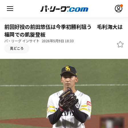
前回好投の前田悠伍は今季初勝利狙う 毛利海大は
福岡での凱旋登板
パ・リーグ インサイト
2026年5月9日 18:33
無料アカウント登録
ログイン
見どころ
HOME
動画
日程・結果
順位表･成績
1軍公式戦
選手名鑑