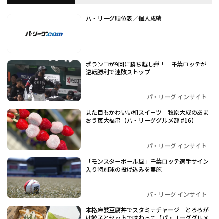
パ・リーグ順位表／個人成績
ポランコが9回に勝ち越し弾！ 千葉ロッテが
逆転勝利で連敗ストップ
パ・リーグ インサイト
見た目もかわいい和スイーツ 牧原大成のあま
おう苺大福串【パ・リーググルメ部 #16】
パ・リーグ インサイト
「モンスターボール風」千葉ロッテ選手サイン
入り特別球の投げ込みを実施
パ・リーグ インサイト
本格麻婆豆腐丼でスタミナチャージ とろろが
け餃子とセットで味わって【パ・リーググルメ