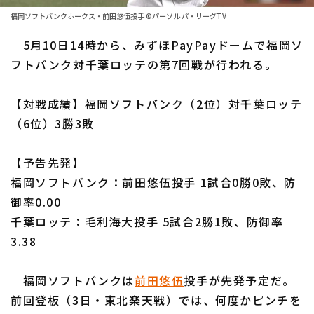
ファーム東地区
選手名鑑トップ
福岡ソフトバンクホークス・前田悠伍投手 ©パーソル パ・リーグTV
ニュース
ファーム中地区
5月10日14時から、みずほPayPayドームで福岡ソ
北海道日本ハムファイターズ
ファーム西地区
フトバンク対千葉ロッテの第7回戦が行われる。
東北楽天ゴールデンイーグルス
交流戦
【対戦成績】福岡ソフトバンク（2位）対千葉ロッテ
埼玉西武ライオンズ
設定
（6位）3勝3敗
千葉ロッテマリーンズ
【予告先発】
オリックス・バファローズ
福岡ソフトバンク：前田悠伍投手 1試合0勝0敗、防
福岡ソフトバンクホークス
御率0.00
千葉ロッテ：毛利海大投手 5試合2勝1敗、防御率
3.38
福岡ソフトバンクは
前田悠伍
投手が先発予定だ。
前回登板（3日・東北楽天戦）では、何度かピンチを