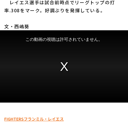
レイエス選手は試合前時点でリーグトップの打
率.308をマーク。好調ぶりを発揮している。
文・西嶋葵
利用規約
プライバシーポリシー
運営会社
（別ウィンドウで開く）
よくある質問
特定商取引法の表示
アルバイト募集
（別ウィンドウで開く
FIGHTERS
フランミル・レイエス