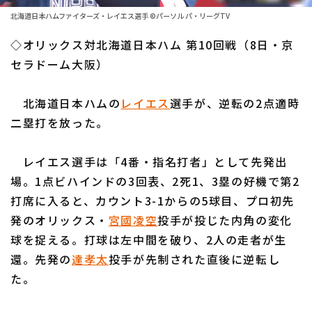
ファーム東地区
選手名鑑トップ
北海道日本ハムファイターズ・レイエス選手 ©パーソル パ・リーグTV
ニュース
ファーム中地区
◇オリックス対北海道日本ハム 第10回戦（8日・京
北海道日本ハムファイターズ
ファーム西地区
セラドーム大阪）
東北楽天ゴールデンイーグルス
交流戦
北海道日本ハムの
レイエス
選手が、逆転の2点適時
埼玉西武ライオンズ
設定
二塁打を放った。
千葉ロッテマリーンズ
レイエス選手は「4番・指名打者」として先発出
オリックス・バファローズ
場。1点ビハインドの3回表、2死1、3塁の好機で第2
福岡ソフトバンクホークス
打席に入ると、カウント3-1からの5球目、プロ初先
発のオリックス・
宮國凌空
投手が投じた内角の変化
球を捉える。打球は左中間を破り、2人の走者が生
還。先発の
達孝太
投手が先制された直後に逆転し
た。