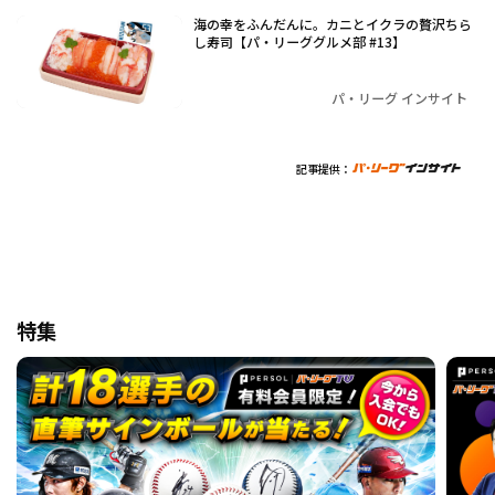
海の幸をふんだんに。カニとイクラの贅沢ちら
し寿司【パ・リーググルメ部 #13】
パ・リーグ インサイト
記事提供：
特集