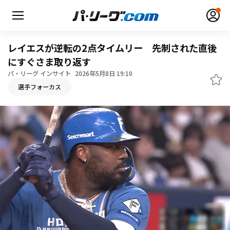
レイエスが逆転の2点タイムリー 先制された直後
にすぐさま取り返す
パ・リーグ インサイト
2026年5月8日 19:10
無料アカウント登録
ログイン
選手フォーカス
HOME
動画
日程・結果
順位表･成績
1軍公式戦
選手名鑑