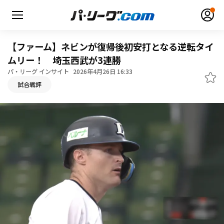
【ファーム】ネビンが復帰後初安打となる逆転タイ
ムリー！ 埼玉西武が3連勝
パ・リーグ インサイト
2026年4月26日 16:33
無料アカウント登録
ログイン
試合戦評
HOME
動画
日程・結果
順位表･成績
1軍公式戦
選手名鑑