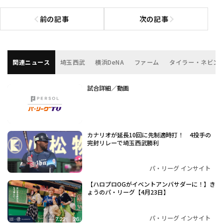
前の記事
次の記事
前の記事へ
次の記事へ
関連ニュース
埼玉西武
横浜DeNA
ファーム
タイラー・ネビン
試合詳細／動画
カナリオが延長10回に先制適時打！ 4投手の
完封リレーで埼玉西武勝利
パ・リーグ インサイト
【ハロプロOGがイベントアンバサダーに！】き
ょうのパ・リーグ【4月23日】
パ・リーグ インサイト