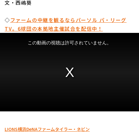
文・西嶋葵
◇
ファームの中継を観るならパーソル パ・リーグ
TV。6球団の本拠地主催試合を配信中！
LIONS
横浜DeNA
ファーム
タイラー・ネビン