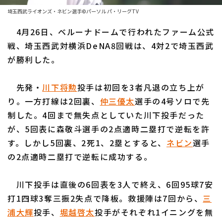
ファーム東地区
選手名鑑トップ
埼玉西武ライオンズ・ネビン選手©パーソル パ・リーグTV
ニュース
ファーム中地区
4月26日、ベルーナドームで行われたファーム公式
北海道日本ハムファイターズ
ファーム西地区
戦、埼玉西武対横浜DeNA8回戦は、4対2で埼玉西武
東北楽天ゴールデンイーグルス
が勝利した。
交流戦
埼玉西武ライオンズ
設定
先発・
川下将勲
投手は初回を3者凡退の立ち上が
千葉ロッテマリーンズ
り。一方打線は2回裏、
仲三優太
選手の4号ソロで先
制した。4回まで無失点としていた川下投手だった
オリックス・バファローズ
が、5回表に森敬斗選手の2点適時二塁打で逆転を許
福岡ソフトバンクホークス
す。しかし5回裏、2死1、2塁とすると、
ネビン
選手
の2点適時二塁打で逆転に成功する。
川下投手は直後の6回表を3人で終え、6回95球7安
打1四球3奪三振2失点で降板。救援陣は7回から、
三
浦大輝
投手、
堀越啓太
投手がそれぞれ1イニングを無