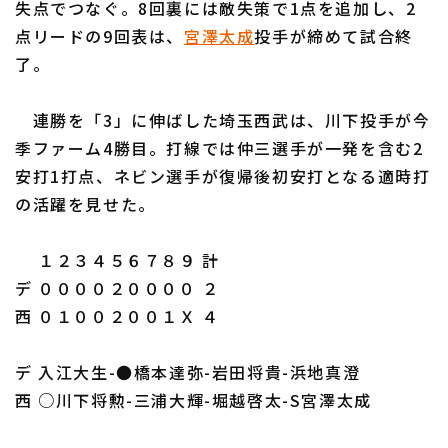
失点でつなぐ。8回裏には敵失策で1点を追加し、2
点リードの9回表は、
宮澤太成
投手が締めて試合終
了。
連勝を「3」に伸ばした埼玉西武は、川下投手が今
利用規約
プライバシーポリシー
季ファーム4勝目。打線では仲三選手が一発を含む2
安打1打点、ネビン選手が復帰後初安打となる適時打
運営会社
（別ウィンドウで開く）
よくある質問
の活躍を見せた。
特定商取引法の表示
アルバイト募集
（別ウィンドウで開く
１２３４５６７８９ 計
デ ００００２００００ ２
西 ０１００２００１Ｘ ４
デ 入江大生-●橋本達弥-岩田将貴-浜地真澄
西 ○川下将勲-三浦大輝-堀越啓太-S宮澤太成