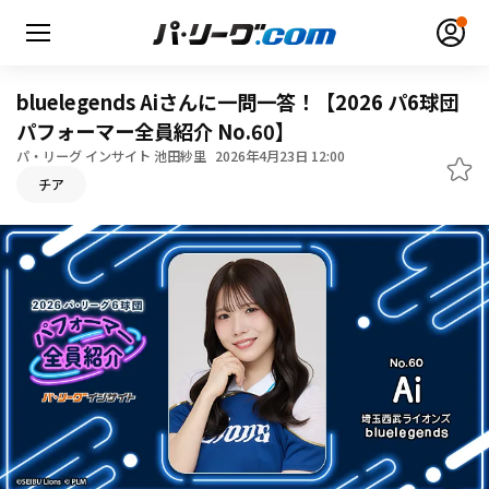
bluelegends Aiさんに一問一答！【2026 パ6球団
パフォーマー全員紹介 No.60】
パ・リーグ インサイト 池田紗里
2026年4月23日 12:00
チア
無料アカウント登録
ログイン
HOME
動画
日程・結果
順位表･成績
1軍公式戦
選手名鑑