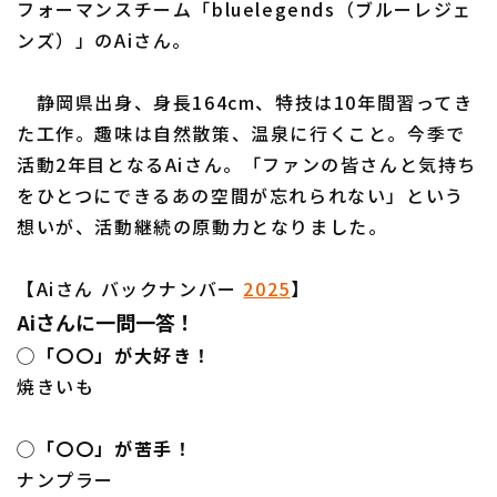
フォーマンスチーム「bluelegends（ブルーレジェ
ンズ）」のAiさん。
静岡県出身、身長164cm、特技は10年間習ってき
利用規約
プライバシーポリシー
た工作。趣味は自然散策、温泉に行くこと。今季で
活動2年目となるAiさん。「ファンの皆さんと気持ち
運営会社
（別ウィンドウで開く）
よくある質問
をひとつにできるあの空間が忘れられない」という
特定商取引法の表示
アルバイト募集
（別ウィンドウで開く
想いが、活動継続の原動力となりました。
【Aiさん バックナンバー
2025
】
Aiさんに一問一答！
◯「〇〇」が大好き！
焼きいも
◯「〇〇」が苦手！
ナンプラー