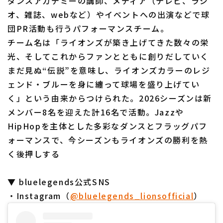
ダンスアカデミーの講師、メディア（テレビ、ラジ
オ、雑誌、webなど）やイベントへの出演などで球
団PR活動も行うパフォーマンスチーム。
チーム名は「ライオンズが築き上げてきた数々の栄
光、そしてこれからファンとともに創りだしていく
まだ見ぬ“伝説”を意味し、ライオンズカラーのレジ
ェンド・ブルーを身に纏って球場を盛り上げてい
く」という由来からつけられた。2026シーズンは新
メンバー8名を迎えた計16名で活動。Jazzや
HipHopを主体とした多彩なダンスとフラッグパフ
ォーマンスで、今シーズンもライオンズの勝利を熱
く後押しする
▼ bluelegends公式SNS
・Instagram（
@bluelegends_lionsofficial
）