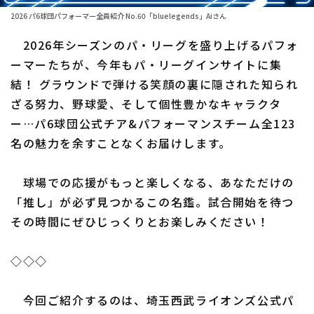
2026 パ6球団パフォーマー全員紹介 No.60「bluelegends」Aiさん
ファーム東地区
選手名鑑トップ
ニュース
2026年シーズンのパ・リーグを盛り上げるパフォ
ファーム中地区
北海道日本ハムファイターズ
ーマーたちが、今年もパ・リーグインサイトに集
ファーム西地区
結！ グラウンドで弾ける笑顔の裏に隠された知られ
東北楽天ゴールデンイーグルス
ざる努力、野球愛、そして個性豊かなキャラクタ
交流戦
埼玉西武ライオンズ
ー…パ6球団公式チア&パフォーマンスチーム全123
設定
名の魅力を余すことなくお届けします。
千葉ロッテマリーンズ
オリックス・バファローズ
球場での応援がもっと楽しくなる、あなただけの
「推し」が必ず見つかるこの名鑑。試合開始を待つ
福岡ソフトバンクホークス
その時間にぜひじっくりとお楽しみください！
◇◇◇
今回ご紹介するのは、埼玉西武ライオンズ公式パ