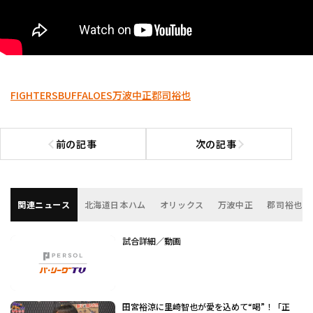
FIGHTERS
BUFFALOES
万波中正
郡司裕也
前の記事
次の記事
前の記事へ
次の記事へ
関連ニュース
北海道日本ハム
オリックス
万波中正
郡司裕也
試合詳細／動画
田宮裕涼に里崎智也が愛を込めて“喝”！「正