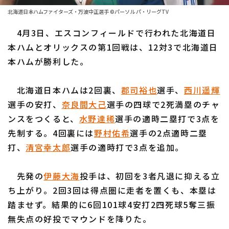
ファーム東地区
選手名鑑トップ
北海道日本ハムファイターズ・万波中正選手 ©パーソル パ・リーグTV
ニュース
ファーム中地区
4月3日、エスコンフィールドで行われた北海道日
北海道日本ハムファイターズ
ファーム西地区
本ハムとオリックスの第1回戦は、12対3で北海道日
東北楽天ゴールデンイーグルス
本ハムが勝利した。
交流戦
埼玉西武ライオンズ
設定
北海道日本ハムは2回裏、
郡司裕也
選手、
西川遥輝
千葉ロッテマリーンズ
選手の安打、
奈良間大己
選手の四球で2死満塁のチャ
ンスをつくると、
水野達稀
選手の適時二塁打で3点を
オリックス・バファローズ
先制する。4回裏には
野村佑希
選手の2点適時二塁
福岡ソフトバンクホークス
打、
清宮幸太郎
選手の適時打で3点を追加。
先発の
伊藤大海
投手は、初回を3者凡退に抑える立
ち上がり。2回3回は得点圏に走者を置くも、本塁は
踏ませず。結果的に6回101球4安打2四死球5奪三振
無失点の好投でマウンドを降りた。