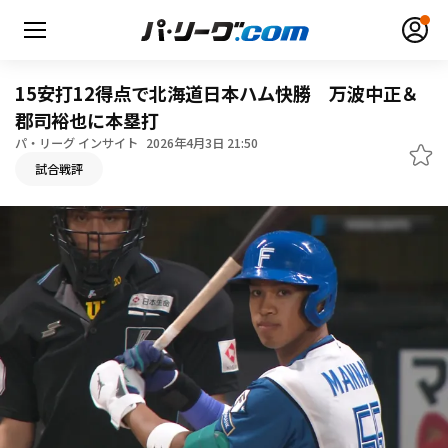
15安打12得点で北海道日本ハム快勝 万波中正＆
郡司裕也に本塁打
パ・リーグ インサイト
2026年4月3日 21:50
無料アカウント登録
ログイン
試合戦評
HOME
動画
日程・結果
順位表･成績
1軍公式戦
選手名鑑