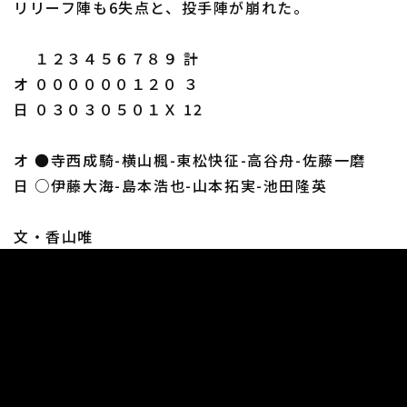
リリーフ陣も6失点と、投手陣が崩れた。
１２３４５６７８９ 計
オ ００００００１２０ ３
日 ０３０３０５０１Ｘ 12
オ ●寺西成騎-横山楓-東松快征-高谷舟-佐藤一磨
日 ○伊藤大海-島本浩也-山本拓実-池田隆英
文・香山唯