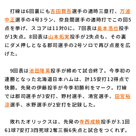
打線は6回裏にも
吉田賢吾
選手の適時三塁打、
万波
中正
選手の4号3ラン、奈良間選手の適時打でこの回5
点を挙げ、スコアは11対0に。7回表は
島本浩也
投手
が1失点。8回表は
山本拓実
投手が2失点も、その裏
利用規約
プライバシーポリシー
にダメ押しとなる郡司選手の2号ソロで再び点差を広
げた。
運営会社
（別ウィンドウで開く）
よくある質問
特定商取引法の表示
アルバイト募集
（別ウィンドウで開く
9回表は
池田隆英
投手が締めて試合終了。今季初の
連勝となった北海道日本ハムは、計15安打12得点で
快勝。先発の伊藤投手が今季初勝利をマーク。打線
では郡司選手が3安打、野村選手、清宮選手、
田宮裕
涼
選手、水野選手が2安打を記録した。
敗れたオリックスは、先発の
寺西成騎
投手が3.1回
61球7安打3四死球2奪三振6失点と試合をつくれず。