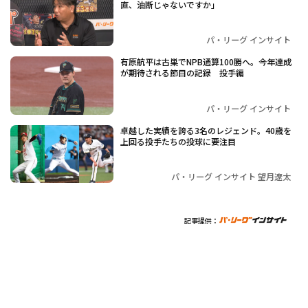
直、油断じゃないですか」
パ・リーグ インサイト
有原航平は古巣でNPB通算100勝へ。今年達成
が期待される節目の記録 投手編
パ・リーグ インサイト
卓越した実績を誇る3名のレジェンド。40歳を
上回る投手たちの投球に要注目
パ・リーグ インサイト 望月遼太
記事提供：