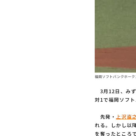
福岡ソフトバンクホークス
3月12日、みず
対1で福岡ソフ
先発・
上沢直
れる。しかし以降
を奪ったところ