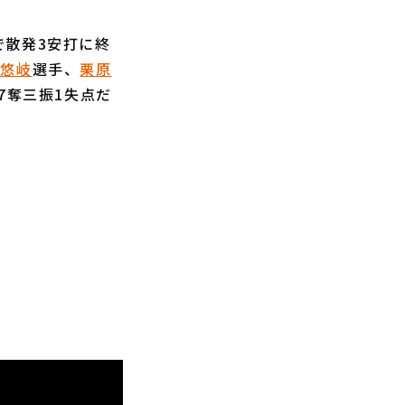
散発3安打に終
田悠岐
選手、
栗原
7奪三振1失点だ