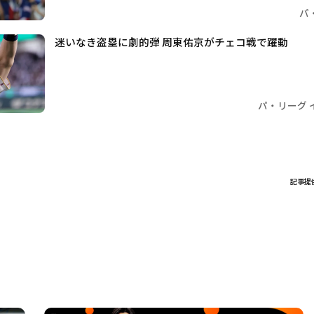
パ
迷いなき盗塁に劇的弾 周東佑京がチェコ戦で躍動
パ・リーグ 
記事提