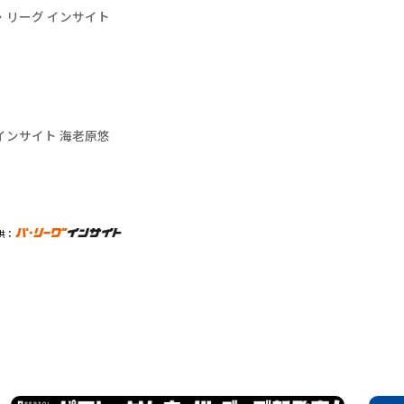
・リーグ インサイト
インサイト 海老原悠
供：