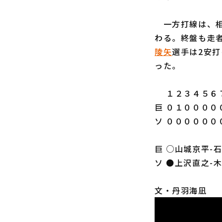
一方打線は、相
わる。終盤も走
陵矢
選手は2安打
った。
１２３４５６７
巨 ０１００００
ソ ００００００
巨 ○山城京平-
ソ ●上沢直之-
文・丹羽海凪