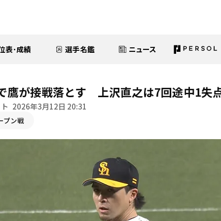
位表･成績
選手名鑑
ニュース
で鷹が接戦落とす 上沢直之は7回途中1失
イト
2026年3月12日 20:31
ープン戦