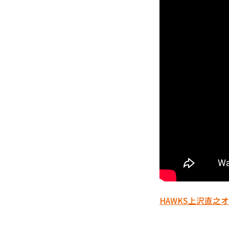
HAWKS
上沢直之
オ