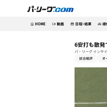
HOME
動画
日程・結果
順
6安打も散発
パ・リーグ インサ
試合戦評
オ