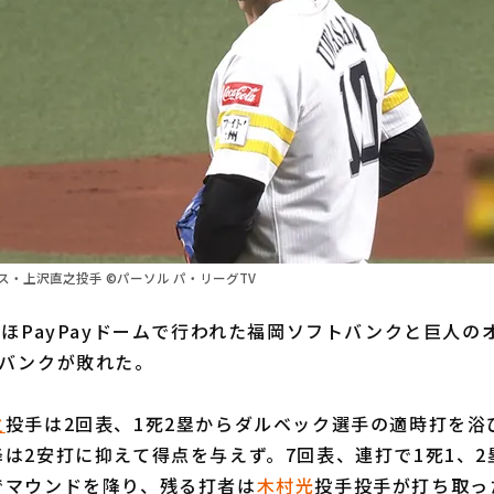
・上沢直之投手 ©パーソル パ・リーグTV
ほPayPayドームで行われた福岡ソフトバンクと巨人の
トバンクが敗れた。
之
投手は2回表、1死2塁からダルベック選手の適時打を浴
は2安打に抑えて得点を与えず。7回表、連打で1死1、
でマウンドを降り、残る打者は
木村光
投手投手が打ち取っ