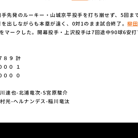
手先発のルーキー・山城京平投手を打ち崩せず、5回まで
者を出しながらも本塁が遠く、0対1のまま試合終了。
柳
をマークした。開幕投手・上沢投手は7回途中90球6安打
８９ 計
０００ １
０００ ０
石川達也-北浦竜次-S宮原駿介
木村光-ヘルナンデス-稲川竜汰