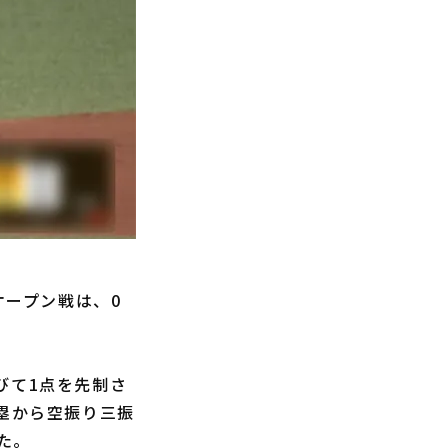
オープン戦は、0
びて1点を先制さ
2塁から空振り三振
た。